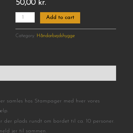
50,00
kr.
Add to cart
Category:
Håndarbejdshygge
imer samles hos Stampager med hver vores
ælp.
r der plads rundt om bordet til ca. 10 personer.
meld jer til sammen.