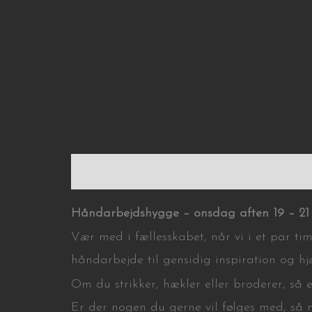
Description
Håndarbejdshygge – onsdag aften 19 – 21
Vær med i fællesskabet, når vi i et par t
håndarbejde til gensidig inspiration og hj
Om du strikker, hækler eller broderer, så e
Er der nogen du gerne vil følges med, så 