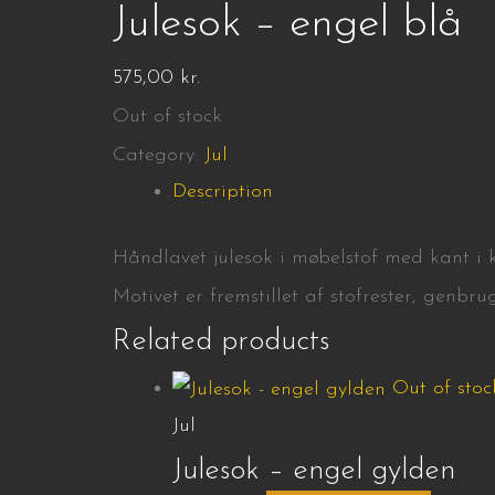
Julesok – engel blå
575,00
kr.
Out of stock
Category:
Jul
Description
Håndlavet julesok i møbelstof med kant i k
Motivet er fremstillet af stofrester, genbr
Related products
Out of stoc
Jul
Julesok – engel gylden