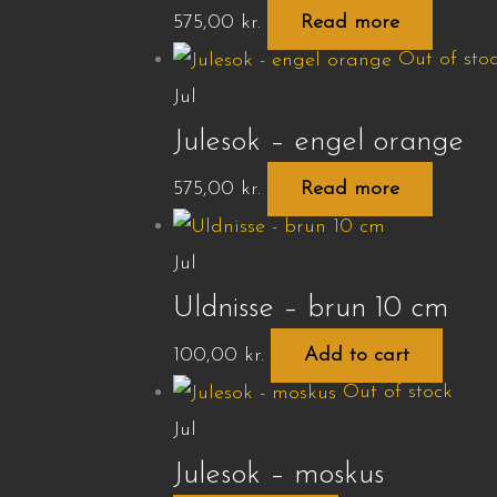
575,00
kr.
Read more
Out of sto
Jul
Julesok – engel orange
575,00
kr.
Read more
Jul
Uldnisse – brun 10 cm
100,00
kr.
Add to cart
Out of stock
Jul
Julesok – moskus