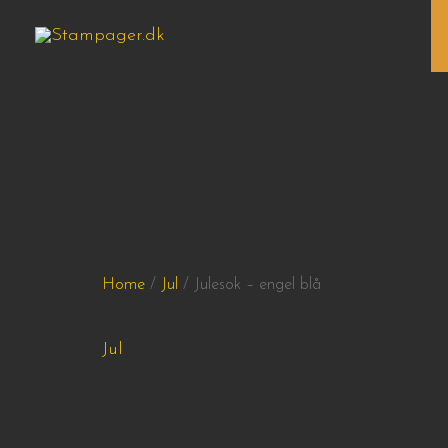
Skip
Menu
to
content
Home
/
Jul
/ Julesok – engel blå
Jul