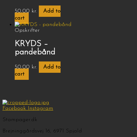
50,00
kr.
Add to
cart
Opskrifter
KRYDS –
pandebånd
50,00
kr.
Add to
cart
Facebook
Instagram
Stampager.dk
Brejninggårdsvej 16, 6971 Spjald