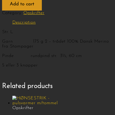
Add to cart
Category:
Opskrifter
Description
Str. L
Garn 175 g 2 – trådet 100% Dansk Merino
fra Stampager
Pinde rundpind str. 3½, 60 cm
5 eller 3 knapper
Related products
Opskrifter