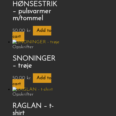
HØNSESTRIK
– pulsvarmer
m/tommel
50,00
kr.
Add to
cart
Opskrifter
SNONINGER
– trøje
50,00
kr.
Add to
cart
Opskrifter
RAGLAN – t-
shirt