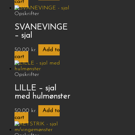
cart
Opskrifter
SVANEVINGE
– sjal
50,00
kr.
Add to
cart
Opskrifter
LILLE – sjal
med hulmønster
50,00
kr.
Add to
cart