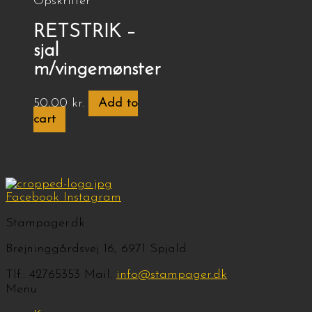
Opskrifter
RETSTRIK –
sjal
m/vingemønster
50,00
kr.
Add to
cart
Facebook
Instagram
Stampager.dk
Brejninggårdsvej 16, 6971 Spjald
Tlf.: 42765353 Mail:
info@stampager.dk
Menu