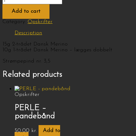
Add to cart
Category:
Opskrifter
Description
15g 2-trådet Dansk Merino
10g 1-trådet Dansk Merino – lægges dobbelt
Strømpepind nr. 3,5
Related products
Opskrifter
PERLE –
pandebånd
50,00
kr.
Add to