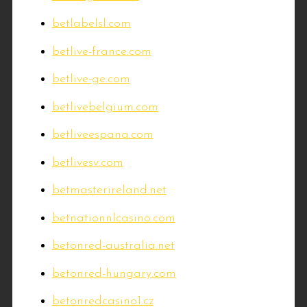
betlabelsl.com
betlive-france.com
betlive-ge.com
betlivebelgium.com
betliveespana.com
betlivesv.com
betmasterireland.net
betnationnlcasino.com
betonred-australia.net
betonred-hungary.com
betonredcasino1.cz