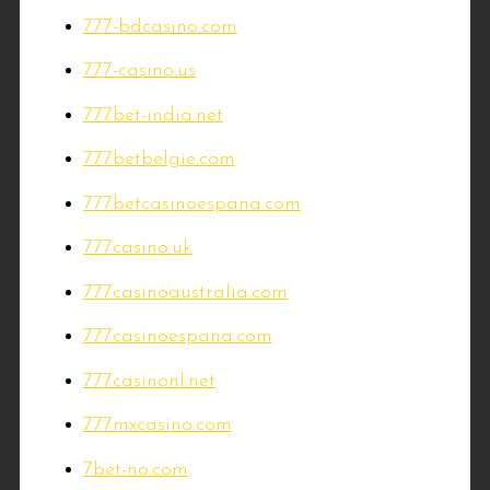
777-bdcasino.com
777-casino.us
777bet-india.net
777betbelgie.com
777betcasinoespana.com
777casino.uk
777casinoaustralia.com
777casinoespana.com
777casinonl.net
777mxcasino.com
7bet-no.com