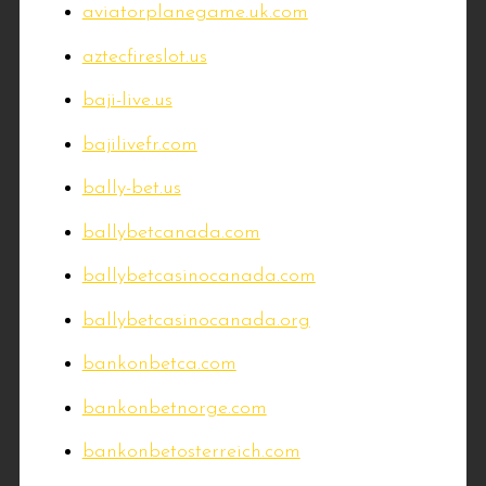
aviatorplanegame.uk.com
aztecfireslot.us
baji-live.us
bajilivefr.com
bally-bet.us
ballybetcanada.com
ballybetcasinocanada.com
ballybetcasinocanada.org
bankonbetca.com
bankonbetnorge.com
bankonbetosterreich.com