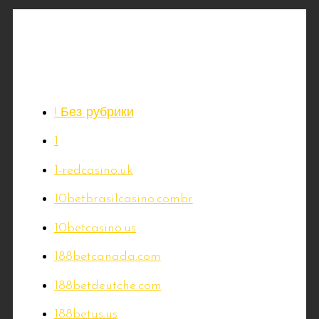
Kategorier
! Без рубрики
1
1-redcasino.uk
10betbrasilcasino.combr
10betcasino.us
188betcanada.com
188betdeutche.com
188betus.us