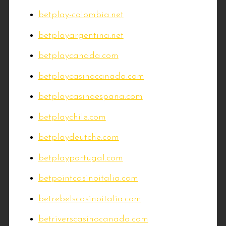
betplay-colombia.net
betplayargentina.net
betplaycanada.com
betplaycasinocanada.com
betplaycasinoespana.com
betplaychile.com
betplaydeutche.com
betplayportugal.com
betpointcasinoitalia.com
betrebelscasinoitalia.com
betriverscasinocanada.com