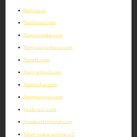
1bet-us.us
1betbrasil.net
1betcanada.com
1betcasinoitalia.com
1betdk.com
1betireland.com
1betitalia.com
1betmagyar.com
1gobrasil.com
1godeutschland.com
1xbet-india-online.in3