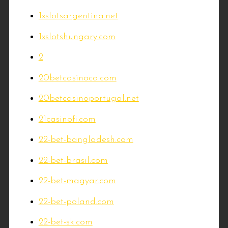
1xslotsargentina.net
1xslotshungary.com
2
20betcasinoca.com
20betcasinoportugal.net
21casinofi.com
22-bet-bangladesh.com
22-bet-brasil.com
22-bet-magyar.com
22-bet-poland.com
22-bet-sk.com