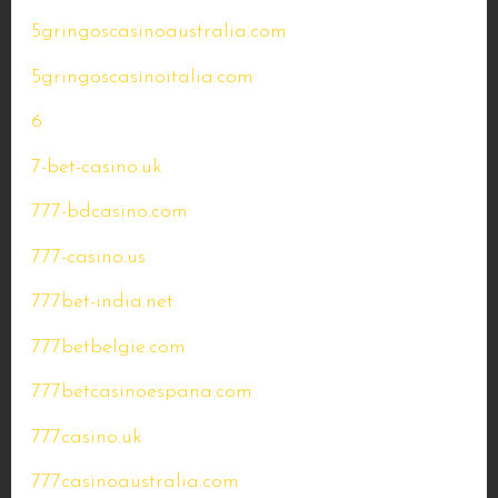
5gringoscasinoaustralia.com
5gringoscasinoitalia.com
6
7-bet-casino.uk
777-bdcasino.com
777-casino.us
777bet-india.net
777betbelgie.com
777betcasinoespana.com
777casino.uk
777casinoaustralia.com