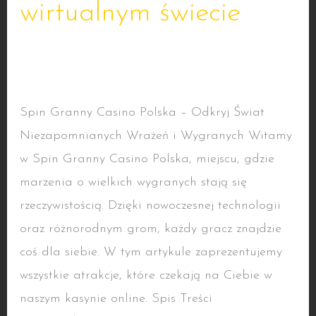
wirtualnym świecie
magię
wygranych
w
Leave a Comment
/
spingrannycasinopl.com
/
wpmanager
wirtualnym
świecie
Spin Granny Casino Polska – Odkryj Świat
Niezapomnianych Wrażeń i Wygranych Witamy
w Spin Granny Casino Polska, miejscu, gdzie
marzenia o wielkich wygranych stają się
rzeczywistością. Dzięki nowoczesnej technologii
oraz różnorodnym grom, każdy gracz znajdzie
coś dla siebie. W tym artykule zaprezentujemy
wszystkie atrakcje, które czekają na Ciebie w
naszym kasynie online. Spis Treści