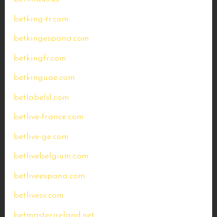
betking-tr.com
betkingespana.com
betkingfr.com
betkinguae.com
betlabelsl.com
betlive-france.com
betlive-ge.com
betlivebelgium.com
betliveespana.com
betlivesv.com
betmasterireland.net