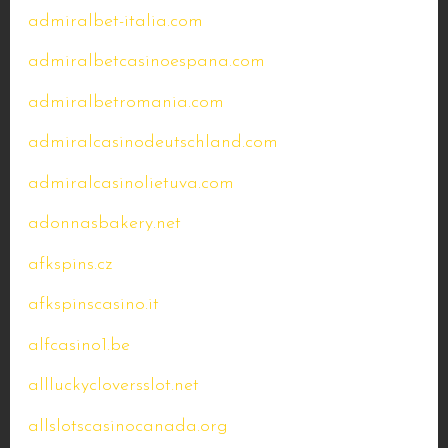
admiralbet-italia.com
admiralbetcasinoespana.com
admiralbetromania.com
admiralcasinodeutschland.com
admiralcasinolietuva.com
adonnasbakery.net
afkspins.cz
afkspinscasino.it
alfcasino1.be
allluckycloversslot.net
allslotscasinocanada.org