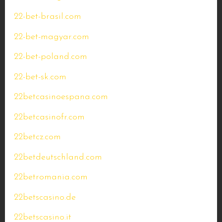
22-bet-brasil.com
22-bet-magyar.com
22-bet-poland.com
22-bet-sk.com
22betcasinoespana.com
22betcasinofr.com
22betcz.com
22betdeutschland.com
22betromania.com
22betscasino.de
22betscasino.it