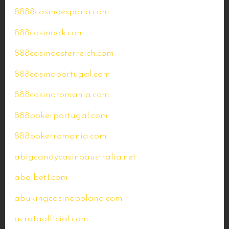
8888casinoespana.com
888casinodk.com
888casinoosterreich.com
888casinoportugal.com
888casinoromania.com
888pokerportugal.com
888pokerromania.com
abigcandycasinoaustralia.net
abolbet1.com
abukingcasinopoland.com
acrataofficial.com