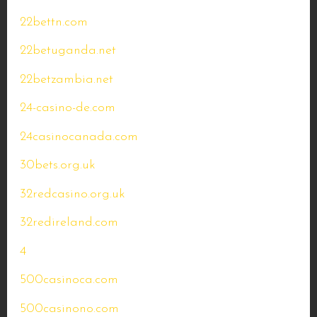
22bettn.com
22betuganda.net
22betzambia.net
24-casino-de.com
24casinocanada.com
30bets.org.uk
32redcasino.org.uk
32redireland.com
4
500casinoca.com
500casinono.com