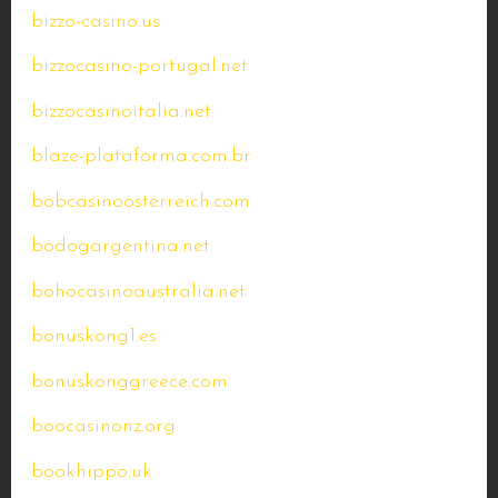
bizzo-casino.us
bizzocasino-portugal.net
bizzocasinoitalia.net
blaze-plataforma.com.br
bobcasinoosterreich.com
bodogargentina.net
bohocasinoaustralia.net
bonuskong1.es
bonuskonggreece.com
boocasinonz.org
bookhippo.uk