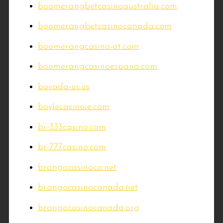
boomerangbetcasinoaustralia.com
boomerangbetcasinocanada.com
boomerangcasino-at.com
boomerangcasinoespana.com
bovada-us.us
boylecasinoie.com
br-333casino.com
br-777casino.com
brangocasinoca.net
brangocasinocanada.net
brangocasinocanada.org