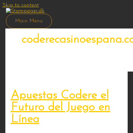
Skip to content
Main Menu
coderecasinoespana.
Apuestas Codere el
Futuro del Juego en
Línea