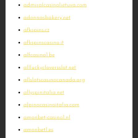
admiralcasinolietuva.com
adonnasbakery.net
afkspins.cz
afkspinscasino.it
alfcasino1.be
allluckycloversslot.net
allslotscasinocanada.org
allyspinitalia.net
alpinocasinoitalia.com
amonbet-casino1.nl
amonbet1.es