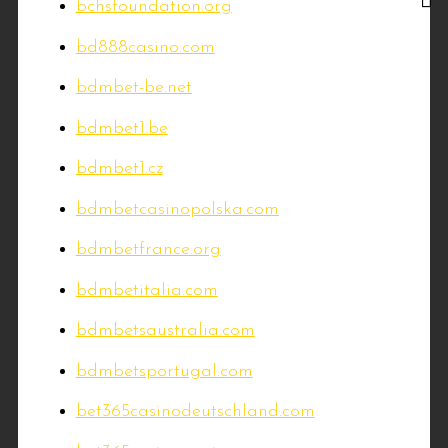
bchsfoundation.org
bd888casino.com
bdmbet-be.net
bdmbet1.be
bdmbet1.cz
bdmbetcasinopolska.com
bdmbetfrance.org
bdmbetitalia.com
bdmbetsaustralia.com
bdmbetsportugal.com
bet365casinodeutschland.com