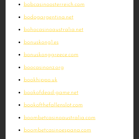
bobcasinoosterreich.com
bodogargentina.net
bohocasinoaustralia.net
bonuskong1.es
bonuskonggreece.com
boocasinonz.org
bookhippo.uk
bookofdead-game.net
bookofthefallenslot.com
boombetcasinoaustralia.com
boombetcasinoespana.com