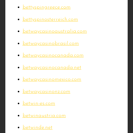
bettyspingreece.com
bettyspinosterreich.com
betwaycasinoaustralia.com
betwaycasinobrasil.com
betwaycasinocanada.com
betwaycasinocanada.net
betwaycasinomexico.com
betwaycasinonz.com
betwin-es.com
betwinaustria.com
betwinde.net