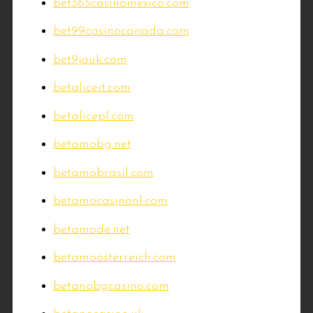
bet365casinomexico.com
bet99casinocanada.com
bet9jauk.com
betaliceit.com
betalicepl.com
betamobg.net
betamobrasil.com
betamocasinonl.com
betamode.net
betamoosterreich.com
betanobgcasino.com