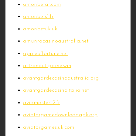
amonbetat.com
amonbets1.fr
amonbetuk.uk
amunracasinoaustralia.net
appleoffortune.net
astronaut-game.win
avantgardecasinoaustralia.org
avantgardecasinoitalia.net
aviamasters2.fr
aviatorgamedownloadapk.org
aviatorgames.uk.com