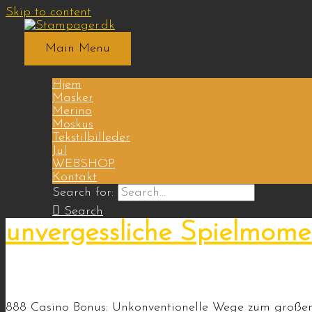
Skip to content
Main Menu
Hjem
888casinoosterreich.c
Masker
Merino
Moskus
Tekstilbilleder
Jul
WEBSHOP
Kontakt
Search for:
888 Casino Bonus Exklusiv
Search
unvergessliche Spielmome
Leave a Comment
/
888casinoosterreich.com
/
wpman
888 Casino Bonus: Unkonventionelle Wege zum großen 