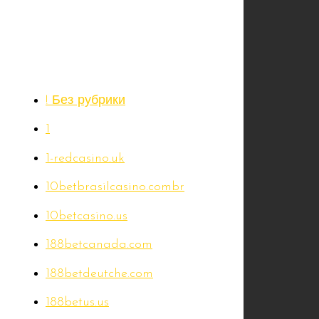
Kategorier
! Без рубрики
1
1-redcasino.uk
10betbrasilcasino.combr
10betcasino.us
188betcanada.com
188betdeutche.com
188betus.us