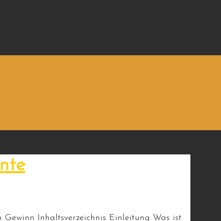
om
e Vorteile für
nte
ager
Gewinn Inhaltsverzeichnis Einleitung Was ist