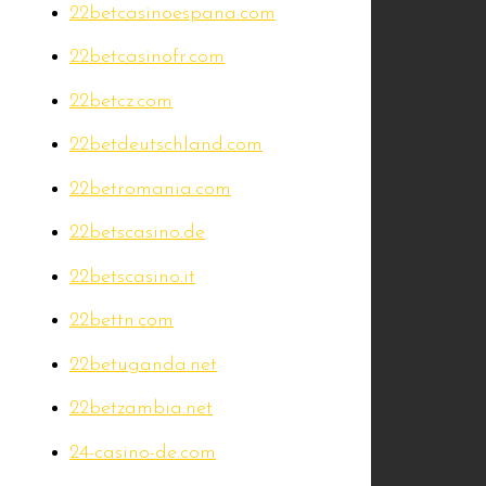
22betcasinoespana.com
22betcasinofr.com
22betcz.com
22betdeutschland.com
22betromania.com
22betscasino.de
22betscasino.it
22bettn.com
22betuganda.net
22betzambia.net
24-casino-de.com