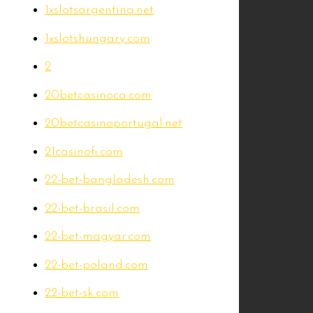
1xslotsargentina.net
1xslotshungary.com
2
20betcasinoca.com
20betcasinoportugal.net
21casinofi.com
22-bet-bangladesh.com
22-bet-brasil.com
22-bet-magyar.com
22-bet-poland.com
22-bet-sk.com