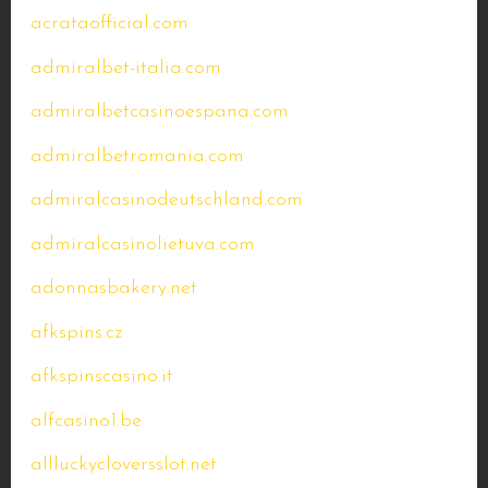
acrataofficial.com
admiralbet-italia.com
admiralbetcasinoespana.com
admiralbetromania.com
admiralcasinodeutschland.com
admiralcasinolietuva.com
adonnasbakery.net
afkspins.cz
afkspinscasino.it
alfcasino1.be
allluckycloversslot.net