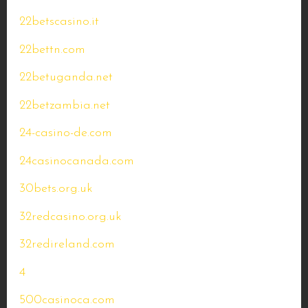
22betscasino.it
22bettn.com
22betuganda.net
22betzambia.net
24-casino-de.com
24casinocanada.com
30bets.org.uk
32redcasino.org.uk
32redireland.com
4
500casinoca.com