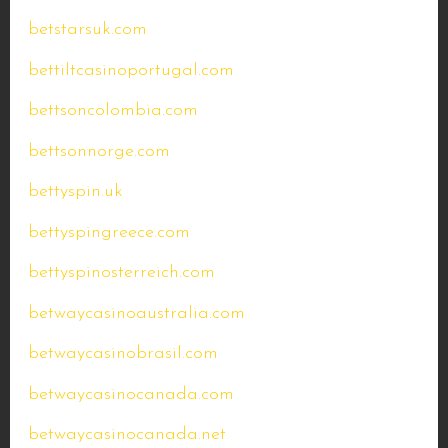
betstarsuk.com
bettiltcasinoportugal.com
bettsoncolombia.com
bettsonnorge.com
bettyspin.uk
bettyspingreece.com
bettyspinosterreich.com
betwaycasinoaustralia.com
betwaycasinobrasil.com
betwaycasinocanada.com
betwaycasinocanada.net