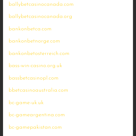
ballybetcasinocanada.com
ballybetcasinocanada.org
bankonbetca.com
bankonbetnorge.com
bankonbetosterreich.com
bass-win-casino.org.uk
bassbetcasinopl.com
bbetcasinoaustralia.com
bc-game-uk.uk
bc-gameargentina.com
bc-gamepakistan.com