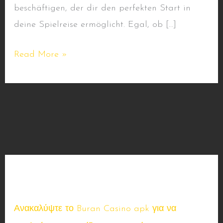
beschäftigen, der dir den perfekten Start in
deine Spielreise ermöglicht. Egal, ob […]
Read More »
Seneste indlæg
Ανακαλύψτε το Buran Casino apk για να