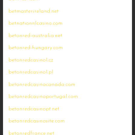
betmasterireland.net
betnationnlcasino.com
betonred-australia.net
betonred-hungary.com
betonredcasino1.cz
betonredcasino1.pl
betonredcasinocanada.com
betonredcasinoportugal.com
betonredcasinopt.net
betonredcasinosite.com
betonredfrance.net