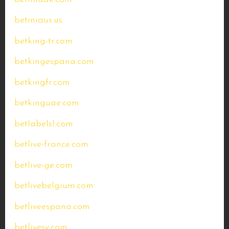
betiniaus.us
betking-tr.com
betkingespana.com
betkingfr.com
betkinguae.com
betlabelsl.com
betlive-france.com
betlive-ge.com
betlivebelgium.com
betliveespana.com
betlivesv.com