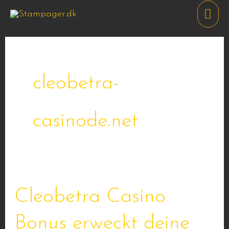
Skip
Mai
to
Men
content
cleobetra-
casinode.net
Cleobetra
Cleobetra Casino
Casino
Bonus erweckt deine
Bonus