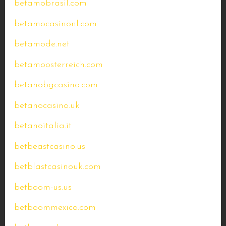
betamobrasil.com
betamocasinonl.com
betamode.net
betamoosterreich.com
betanobgcasino.com
betanocasino.uk
betanoitalia.it
betbeastcasino.us
betblastcasinouk.com
betboom-us.us
betboommexico.com