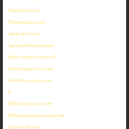
1betitalia.com
1betmagyar.com
1gobrasil.com
1godeutschland.com
1xbet-india-online.in3
1xslotsargentina.net
1xslotshungary.com
2
20betcasinoca.com
20betcasinoportugal.net
21casinofi.com