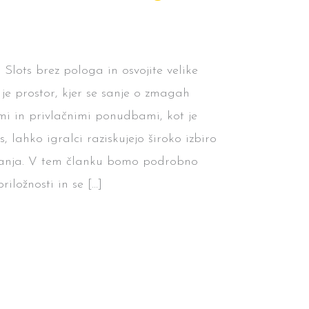
otsslovenija.com
/
wpmanager
Slots brez pologa in osvojite velike
e prostor, kjer se sanje o zmagah
ami in privlačnimi ponudbami, kot je
, lahko igralci raziskujejo široko izbiro
eganja. V tem članku bomo podrobno
priložnosti in se […]