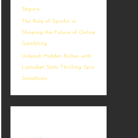
Segura
The Role of Spinfin in
Shaping the Future of Online
Gambling
Unleash Hidden Riches with
Lamabet Slots Thrilling Spin
Symphony
Meta