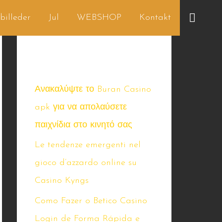
Search
lbilleder
Jul
WEBSHOP
Kontakt
Seneste indlæg
Ανακαλύψτε το Buran Casino
apk για να απολαύσετε
παιχνίδια στο κινητό σας
Le tendenze emergenti nel
gioco d’azzardo online su
Casino Kyngs
Como Fazer o Betico Casino
Login de Forma Rápida e