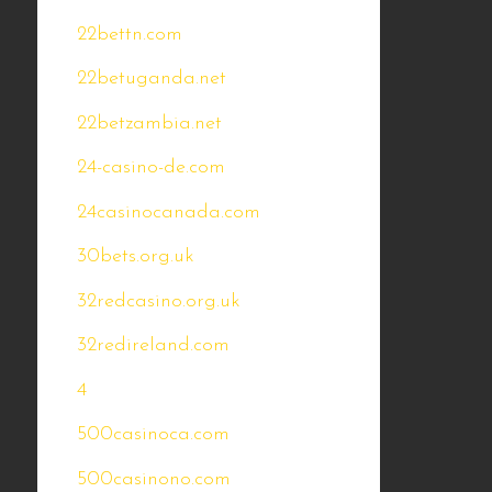
22bettn.com
22betuganda.net
22betzambia.net
24-casino-de.com
24casinocanada.com
30bets.org.uk
32redcasino.org.uk
32redireland.com
4
500casinoca.com
500casinono.com