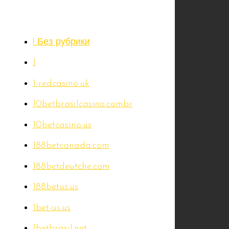
Kategorier
! Без рубрики
1
1-redcasino.uk
10betbrasilcasino.combr
10betcasino.us
188betcanada.com
188betdeutche.com
188betus.us
1bet-us.us
1betbrasil.net