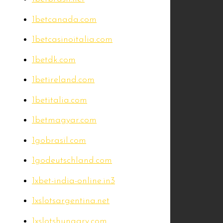
1betcanada.com
1betcasinoitalia.com
1betdk.com
1betireland.com
1betitalia.com
1betmagyar.com
1gobrasil.com
1godeutschland.com
1xbet-india-online.in3
1xslotsargentina.net
1xslotshungary.com