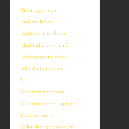
1betmagyar.com
1gobrasil.com
1godeutschland.com
1xbet-india-online.in3
1xslotsargentina.net
1xslotshungary.com
2
20betcasinoca.com
20betcasinoportugal.net
21casinofi.com
22-bet-bangladesh.com