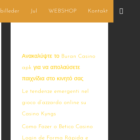
Search
lbilleder
Jul
WEBSHOP
Kontakt
Seneste indlæg
Ανακαλύψτε το Buran Casino
apk για να απολαύσετε
παιχνίδια στο κινητό σας
Le tendenze emergenti nel
gioco d’azzardo online su
Casino Kyngs
Como Fazer o Betico Casino
Login de Forma Rápida e