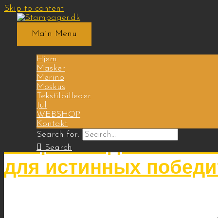
Skip to content
Main Menu
Hjem
betwinner-uz.net
Masker
Merino
Moskus
Tekstilbilleder
Jul
WEBSHOP
Kontakt
Search for:
Непревзойденные став
Search
для истинных победи
Leave a Comment
/
betwinner-uz.net
/
wpmanager