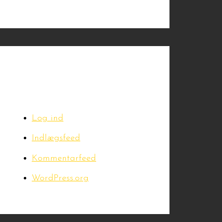
Meta
Log ind
Indlægsfeed
Kommentarfeed
WordPress.org