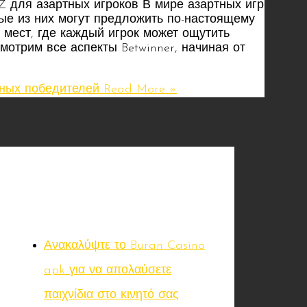
Z для азартных игроков В мире азартных игр
ые из них могут предложить по-настоящему
х мест, где каждый игрок может ощутить
мотрим все аспекты Betwinner, начиная от
нных победителей
Read More »
Seneste indlæg
Ανακαλύψτε το Buran Casino
apk για να απολαύσετε
παιχνίδια στο κινητό σας