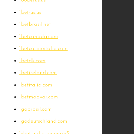
188betus.us
1bet-us.us
1betbrasil.net
1betcanada.com
1betcasinoitalia.com
1betdk.com
1betireland.com
1betitalia.com
1betmagyar.com
1gobrasil.com
1godeutschland.com
1xbet-india-online.in3