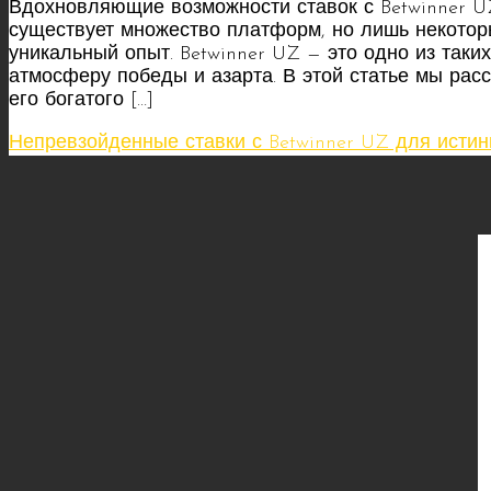
Вдохновляющие возможности ставок с Betwinner U
существует множество платформ, но лишь некотор
уникальный опыт. Betwinner UZ — это одно из таки
атмосферу победы и азарта. В этой статье мы расс
его богатого […]
Непревзойденные ставки с Betwinner UZ для исти