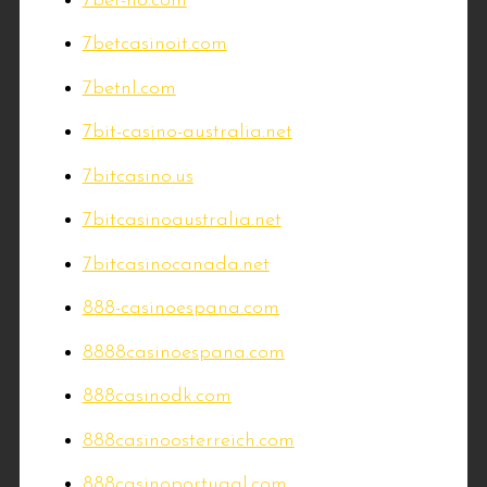
7bet-no.com
7betcasinoit.com
7betnl.com
7bit-casino-australia.net
7bitcasino.us
7bitcasinoaustralia.net
7bitcasinocanada.net
888-casinoespana.com
8888casinoespana.com
888casinodk.com
888casinoosterreich.com
888casinoportugal.com