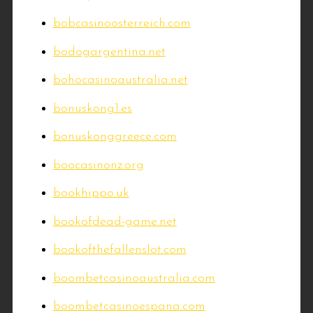
bobcasinoosterreich.com
bodogargentina.net
bohocasinoaustralia.net
bonuskong1.es
bonuskonggreece.com
boocasinonz.org
bookhippo.uk
bookofdead-game.net
bookofthefallenslot.com
boombetcasinoaustralia.com
boombetcasinoespana.com