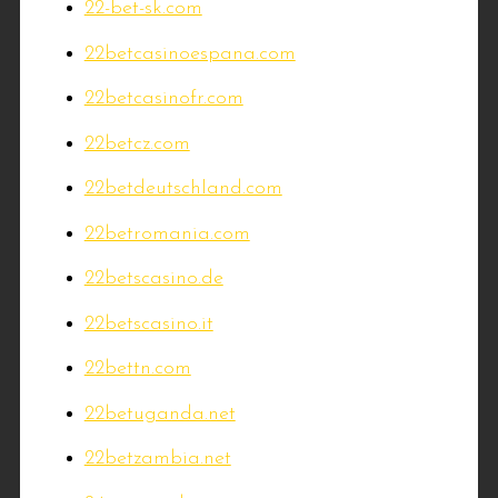
22-bet-sk.com
22betcasinoespana.com
22betcasinofr.com
22betcz.com
22betdeutschland.com
22betromania.com
22betscasino.de
22betscasino.it
22bettn.com
22betuganda.net
22betzambia.net