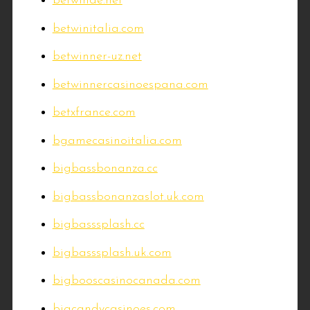
betwinde.net
betwinitalia.com
betwinner-uz.net
betwinnercasinoespana.com
betxfrance.com
bgamecasinoitalia.com
bigbassbonanza.cc
bigbassbonanzaslot.uk.com
bigbasssplash.cc
bigbasssplash.uk.com
bigbooscasinocanada.com
bigcandycasinoes.com