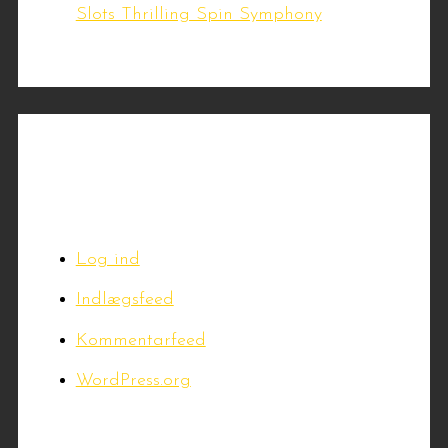
Slots Thrilling Spin Symphony
Meta
Log ind
Indlægsfeed
Kommentarfeed
WordPress.org