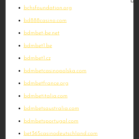
bchsfoundation.org
bd888casino.com
bdmbet-be.net
bdmbet1.be
bdmbet1.cz
bdmbetcasinopolska.com
bdmbetfrance.org
bdmbetitalia.com
bdmbetsaustralia.com
bdmbetsportugal.com
bet365casinodeutschland.com