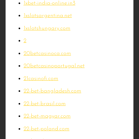
1xbet-india-online.in3
1xslotsargentina.net
1xslotshungary.com
2
20betcasinoca.com
20betcasinoportugal.net
21casinofi.com
22-bet-bangladesh.com
22-bet-brasil.com
22-bet-magyar.com
22-bet-poland.com