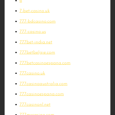
6
7-bet-casino.uk
777-bdcasino.com
777-casino.us
777bet-india.net
777betbelgie.com
777betcasinoespana.com
777casino.uk
777casinoaustralia.com
777casinoespana.com
777casinonl.net
777mxcasino.com