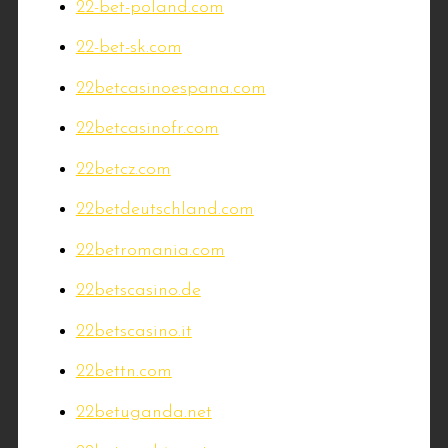
22-bet-poland.com
22-bet-sk.com
22betcasinoespana.com
22betcasinofr.com
22betcz.com
22betdeutschland.com
22betromania.com
22betscasino.de
22betscasino.it
22bettn.com
22betuganda.net