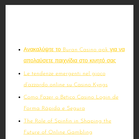
Seneste indlæg
Ανακαλύψτε το Buran Casino apk για να
απολαύσετε παιχνίδια στο κινητό σας
Le tendenze emergenti nel gioco
d’azzardo online su Casino Kyngs
Como Fazer o Betico Casino Login de
Forma Rápida e Segura
The Role of Spinfin in Shaping the
Future of Online Gambling