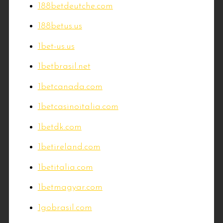
188betdeutche.com
188betus.us
1bet-us.us
1betbrasil.net
1betcanada.com
1betcasinoitalia.com
1betdk.com
1betireland.com
1betitalia.com
1betmagyar.com
1gobrasil.com