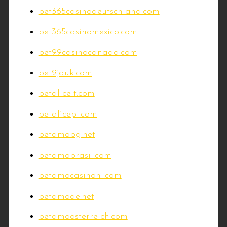
bet365casinodeutschland.com
bet365casinomexico.com
bet99casinocanada.com
bet9jauk.com
betaliceit.com
betalicepl.com
betamobg.net
betamobrasil.com
betamocasinonl.com
betamode.net
betamoosterreich.com