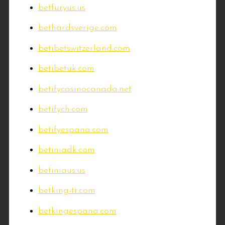
betfuryus.us
bethardsverige.com
betibetswitzerland.com
betibetuk.com
betifycasinocanada.net
betifych.com
betifyespana.com
betiniadk.com
betiniaus.us
betking-tr.com
betkingespana.com