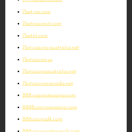
7bet-no.com
7betcasinoit.com
7betnl.com
7bit-casino-australia.net
7bitcasino.us
7bitcasinoaustralia.net
7bitcasinocanada.net
888-casinoespana.com
8888casinoespana.com
888casinodk.com
888casinoosterreich.com