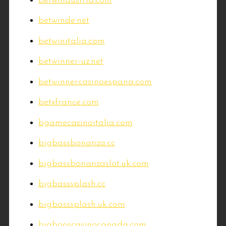
betwinaustria.com
betwinde.net
betwinitalia.com
betwinner-uz.net
betwinnercasinoespana.com
betxfrance.com
bgamecasinoitalia.com
bigbassbonanza.cc
bigbassbonanzaslot.uk.com
bigbasssplash.cc
bigbasssplash.uk.com
bigbooscasinocanada.com