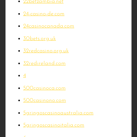
22betzambia.net
24-casino-de.com
24casinocanada.com
30bets.org.uk
32redcasino.org.uk
32redireland.com
4
500casinoca.com
500casinono.com
5gringoscasinoaustralia.com
5gringoscasinoitalia.com