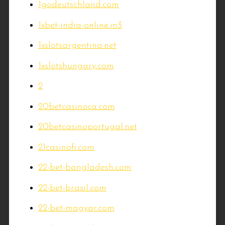
1godeutschland.com
1xbet-india-online.in3
1xslotsargentina.net
1xslotshungary.com
2
20betcasinoca.com
20betcasinoportugal.net
21casinofi.com
22-bet-bangladesh.com
22-bet-brasil.com
22-bet-magyar.com