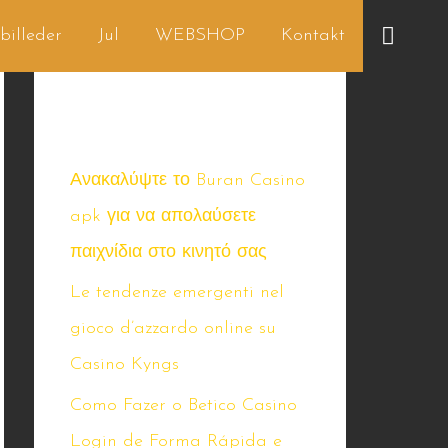
Search
lbilleder
Jul
WEBSHOP
Kontakt
Seneste indlæg
Ανακαλύψτε το Buran Casino
apk για να απολαύσετε
παιχνίδια στο κινητό σας
Le tendenze emergenti nel
gioco d’azzardo online su
Casino Kyngs
Como Fazer o Betico Casino
Login de Forma Rápida e