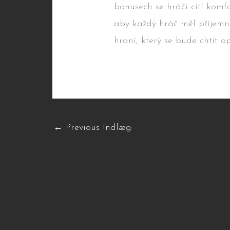
bonusech se hráči cítí komfo
aby každý hráč měl příjemn
hraní, který se bude chtít o
←
Previous Indlæg