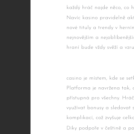
každý hráč najde něco, co ho
Navíc kasino pravidelně ak
nové tituly a trendy v herní
nejnovějším a nejoblíbenější
hraní bude vždy svěží a vzruš
Online platforma casino
casino je místem, kde se se
Platforma je navržena tak, a
přístupná pro všechny. Hráč
využívat bonusy a sledovat s
komplikací, což zvyšuje celk
Díky podpoře v češtině a p