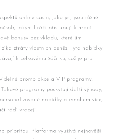
spektů online casin, jako je , jsou různé
ůsob, jakým hráči přistupují k hraní.
avé bonusy bez vkladu, které jim
izika ztráty vlastních peněz. Tyto nabídky
dávají k celkovému zážitku, což je pro
avidelné promo akce a VIP programy,
 Takové programy poskytují další výhody,
, personalizované nabídky a mnohem více,
či rádi vracejí.
o prioritou. Platforma využívá nejnovější