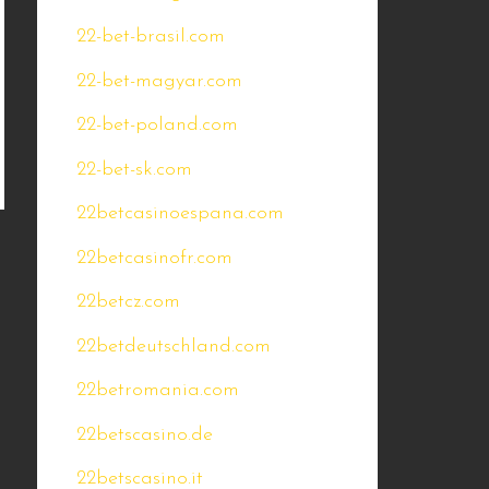
22-bet-brasil.com
22-bet-magyar.com
22-bet-poland.com
22-bet-sk.com
22betcasinoespana.com
22betcasinofr.com
→
22betcz.com
22betdeutschland.com
22betromania.com
22betscasino.de
22betscasino.it