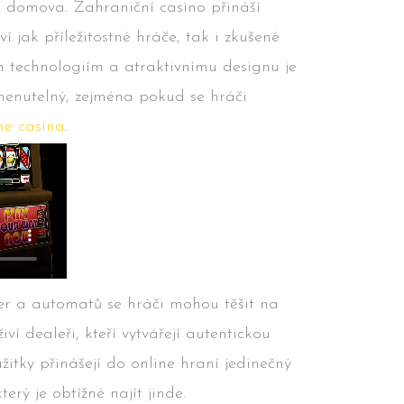
o domova. Zahraniční casino přináší
ví jak příležitostné hráče, tak i zkušené
m technologiím a atraktivnímu designu je
menutelný, zejména pokud se hráči
ine casina
.
er a automatů se hráči mohou těšit na
iví dealeři, kteří vytvářejí autentickou
žitky přinášejí do online hraní jedinečný
terý je obtížné najít jinde.