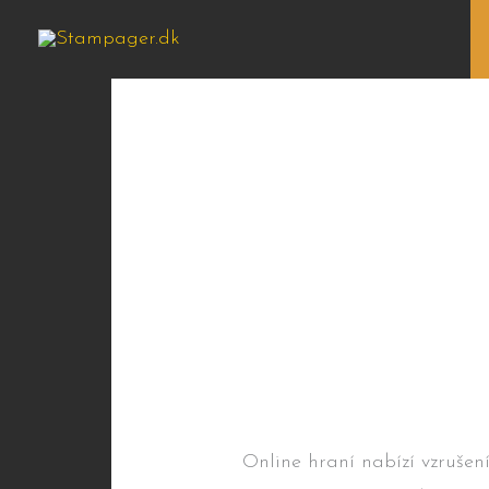
Skip
to
content
Objevte vzrušující
Unknown casino
/
Public
/ By
927b028c
Vzrušení z online hraní
Online hraní nabízí vzrušen