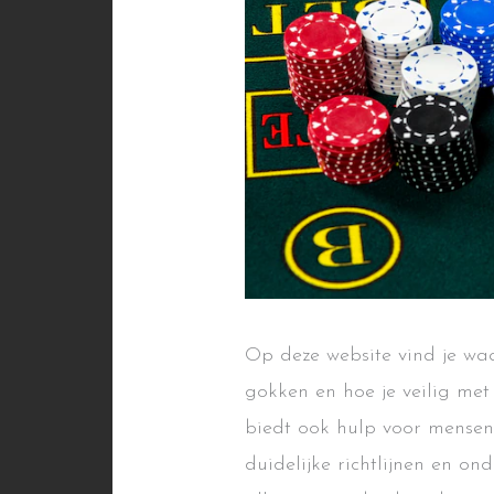
Informatie over verantwoor
Op deze website vind je wa
gokken en hoe je veilig met
biedt ook hulp voor mensen 
duidelijke richtlijnen en on