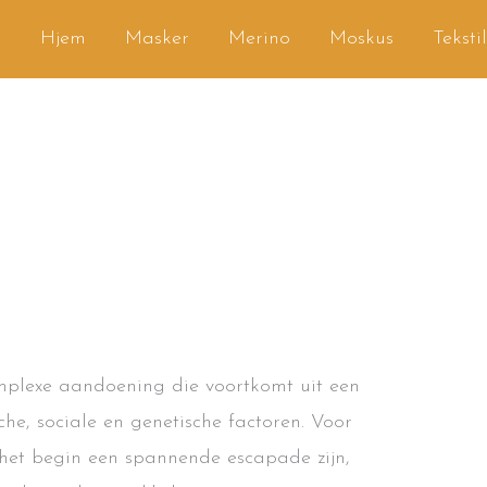
Hjem
Masker
Merino
Moskus
Teksti
r casinoverslaving en
n verkennen
erslaving
omplexe aandoening die voortkomt uit een
he, sociale en genetische factoren. Voor
het begin een spannende escapade zijn,