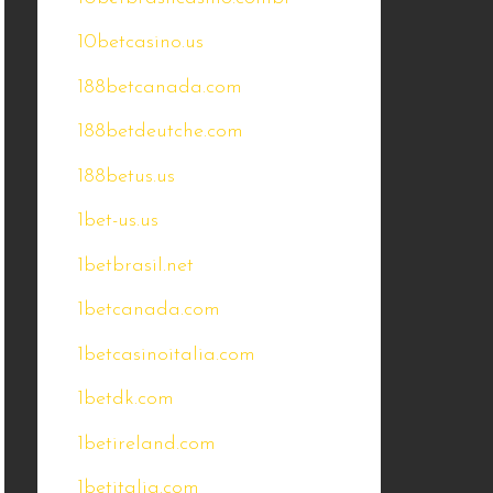
10betcasino.us
188betcanada.com
188betdeutche.com
188betus.us
1bet-us.us
1betbrasil.net
1betcanada.com
1betcasinoitalia.com
1betdk.com
1betireland.com
1betitalia.com