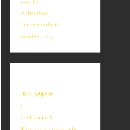
Log ind
Indlægsfeed
Kommentarfeed
WordPress.org
Kategorier
! Без рубрики
1
1-redcasino.uk
10betbrasilcasino.combr