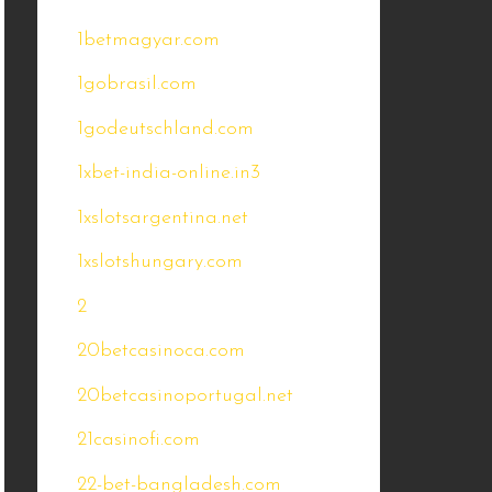
1betmagyar.com
1gobrasil.com
1godeutschland.com
1xbet-india-online.in3
1xslotsargentina.net
1xslotshungary.com
2
20betcasinoca.com
20betcasinoportugal.net
21casinofi.com
22-bet-bangladesh.com