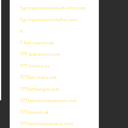
5gringoscasinoaustralia.com
5gringoscasinoitalia.com
6
7-bet-casino.uk
777-bdcasino.com
777-casino.us
777bet-india.net
777betbelgie.com
777betcasinoespana.com
777casino.uk
→
777casinoaustralia.com