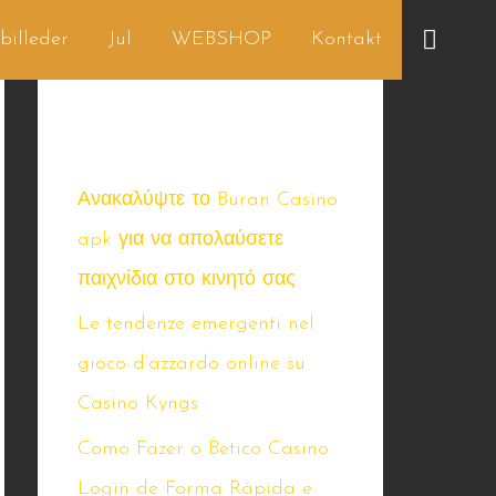
Search
lbilleder
Jul
WEBSHOP
Kontakt
Seneste indlæg
Ανακαλύψτε το Buran Casino
apk για να απολαύσετε
παιχνίδια στο κινητό σας
Le tendenze emergenti nel
gioco d’azzardo online su
Casino Kyngs
Como Fazer o Betico Casino
Login de Forma Rápida e