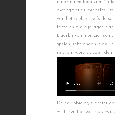
maar na verloop van tijd ka
dwangmatige behoefte. De 
van het spel, en zelfs de soc
factoren die bijdragen aan
Daarbij kan men zich soms 
spelen, zelfs ondanks de risi
relevant wordt, gezien de i
De neurobiologie achter go
wint, komt er een klap van 