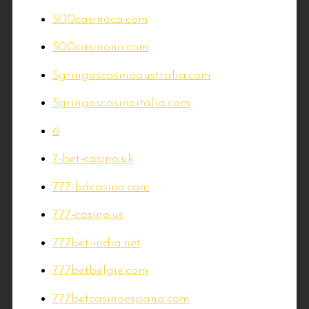
500casinoca.com
500casinono.com
5gringoscasinoaustralia.com
5gringoscasinoitalia.com
6
7-bet-casino.uk
777-bdcasino.com
777-casino.us
777bet-india.net
777betbelgie.com
777betcasinoespana.com