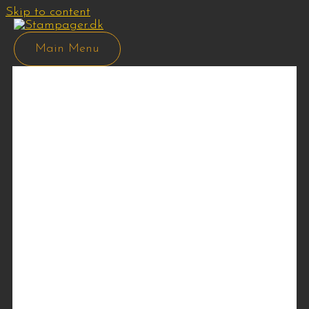
Skip to content
Main Menu
888 Casino Descubre el Bono
Sin Depósito que Cambiará
Tu Juego
Leave a Comment
/
888-casinoespana.com
/
By
wpmanager
888 Casino: Explora el
Emocionante Mundo del Bono
Sin Depósito que Revoluciona tu
Juego
Índice