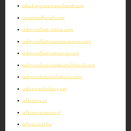
abukingcasinopoland.com
acrataofficial.com
admiralbet-italia.com
admiralbetcasinoespana.com
admiralbetromania.com
admiralcasinodeutschland.com
admiralcasinolietuva.com
adonnasbakery.net
afkspins.cz
afkspinscasino.it
alfcasino1.be