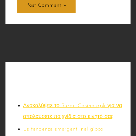
Seneste indlæg
Ανακαλύψτε το Buran Casino apk για να
απολαύσετε παιχνίδια στο κινητό σας
Le tendenze emergenti nel gioco