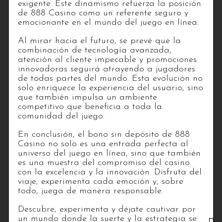
exigente. Este dinamismo refuerza la posición
de 888 Casino como un referente seguro y
emocionante en el mundo del juego en línea.
Al mirar hacia el futuro, se prevé que la
combinación de tecnología avanzada,
atención al cliente impecable y promociones
innovadoras seguirá atrayendo a jugadores
de todas partes del mundo. Esta evolución no
solo enriquece la experiencia del usuario, sino
que también impulsa un ambiente
competitivo que beneficia a toda la
comunidad del juego.
En conclusión, el bono sin depósito de 888
Casino no solo es una entrada perfecta al
universo del juego en línea, sino que también
es una muestra del compromiso del casino
con la excelencia y la innovación. Disfruta del
viaje, experimenta cada emoción y, sobre
todo, juega de manera responsable.
Descubre, experimenta y déjate cautivar por
un mundo donde la suerte y la estrategia se