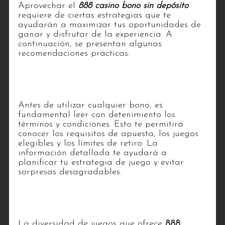
Aprovechar el
888 casino bono sin depósito
requiere de ciertas estrategias que te
ayudarán a maximizar tus oportunidades de
ganar y disfrutar de la experiencia. A
continuación, se presentan algunas
recomendaciones prácticas:
Estrategia 1: Conoce las Condiciones y
Reglas
Antes de utilizar cualquier bono, es
fundamental leer con detenimiento los
términos y condiciones. Esto te permitirá
conocer los requisitos de apuesta, los juegos
elegibles y los límites de retiro. La
información detallada te ayudará a
planificar tu estrategia de juego y evitar
sorpresas desagradables.
Estrategia 2: Experimenta con Diversos
Juegos
La diversidad de juegos que ofrece
888