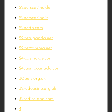
22betscasino.de
22betscasino.it
22bettn.com
22betuganda.net
22betzambia.net
24-casino-de.com
24casinocanada.com
30bets.org.uk
32redcasino.org.uk
32redireland.com
4