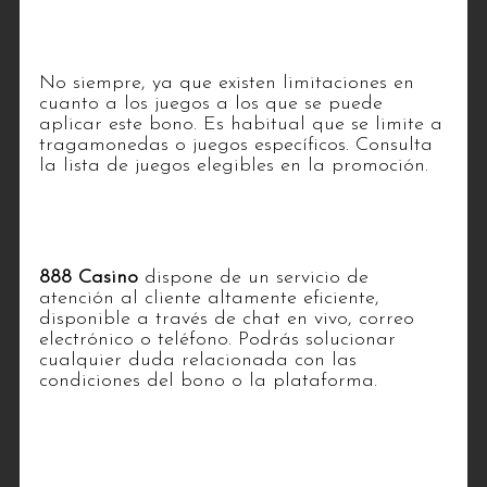
¿El bono sin depósito está disponible para
todos los juegos?
No siempre, ya que existen limitaciones en
cuanto a los juegos a los que se puede
aplicar este bono. Es habitual que se limite a
tragamonedas o juegos específicos. Consulta
la lista de juegos elegibles en la promoción.
¿Cómo puedo contactar con el servicio de
atención al cliente si tengo dudas?
888 Casino
dispone de un servicio de
atención al cliente altamente eficiente,
disponible a través de chat en vivo, correo
electrónico o teléfono. Podrás solucionar
cualquier duda relacionada con las
condiciones del bono o la plataforma.
Conclusión y Perspectivas
Futuras