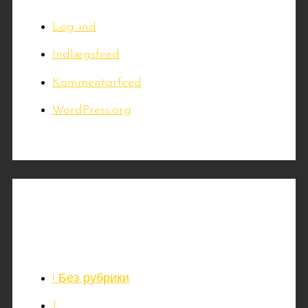
Log ind
Indlægsfeed
Kommentarfeed
WordPress.org
Kategorier
! Без рубрики
1