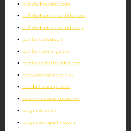
ballybetcanada.com
ballybetcasinocanada.com
ballybetcasinocanada.org
bankonbetca.com
bankonbetnorge.com
bankonbetosterreich.com
bass-win-casino.org.uk
bassbetcasinopl.com
bbetcasinoaustralia.com
bc-game-uk.uk
bc-gameargentina.com