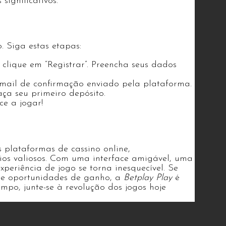
ignificativos.
. Siga estas etapas:
 clique em “Registrar”. Preencha seus dados
-mail de confirmação enviado pela plataforma.
a seu primeiro depósito.
e a jogar!
 plataformas de cassino online,
os valiosos. Com uma interface amigável, uma
periência de jogo se torna inesquecível. Se
 e oportunidades de ganho, a
Betplay Play
é
mpo, junte-se à revolução dos jogos hoje