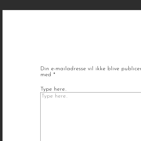
Leave a Comment
Din e-mailadresse vil ikke blive publicer
med
*
Type here..