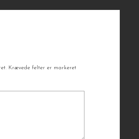
et.
Krævede felter er markeret