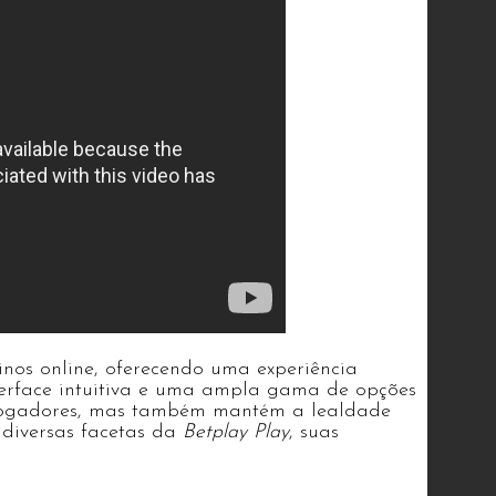
inos online, oferecendo uma experiência
erface intuitiva e uma ampla gama de opções
s jogadores, mas também mantém a lealdade
 diversas facetas da
Betplay Play
, suas