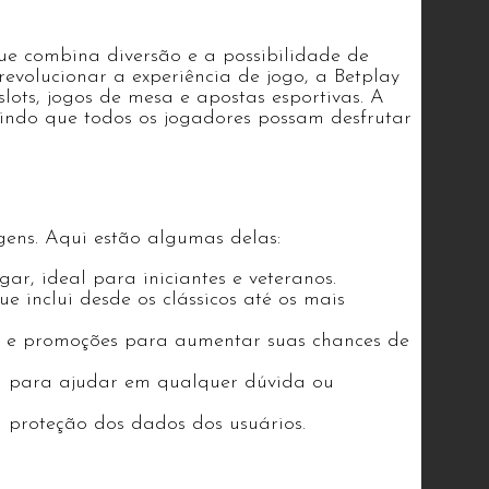
e combina diversão e a possibilidade de
revolucionar a experiência de jogo, a Betplay
slots, jogos de mesa e apostas esportivas. A
tindo que todos os jogadores possam desfrutar
ens. Aqui estão algumas delas:
ar, ideal para iniciantes e veteranos.
e inclui desde os clássicos até os mais
s e promoções para aumentar suas chances de
 para ajudar em qualquer dúvida ou
 proteção dos dados dos usuários.