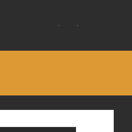
rêmios na Betplay Play
ager
ios na Betplay Play