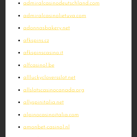
admiralcasinodeutschland.com
admiralcasinolietuva.com
adonnasbakery.net
afkspins.cz
afkspinscasino.it
alfcasino1.be
allluckycloversslot.net
allslotscasinocanada.org
allyspinitalia.net
alpinocasinoitalia.com
amonbet-casino1.nl