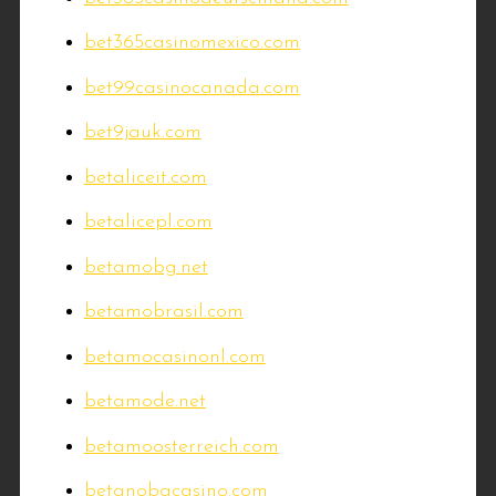
bet365casinomexico.com
bet99casinocanada.com
bet9jauk.com
betaliceit.com
betalicepl.com
betamobg.net
betamobrasil.com
betamocasinonl.com
betamode.net
betamoosterreich.com
betanobgcasino.com