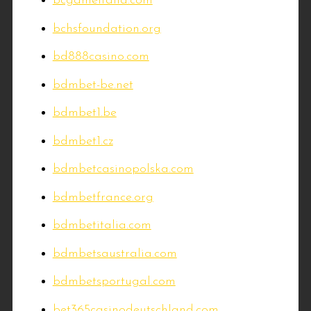
bcgameitalia.com
bchsfoundation.org
bd888casino.com
bdmbet-be.net
bdmbet1.be
bdmbet1.cz
bdmbetcasinopolska.com
bdmbetfrance.org
bdmbetitalia.com
bdmbetsaustralia.com
bdmbetsportugal.com
bet365casinodeutschland.com