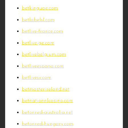
betkinguae.com
betlabelsl.com
betlive-france.com
betlive-ge.com
betlivebelgium.com
betliveespana.com
betlivesv.com
betmasterireland.net
betnationnlcasino.com
betonred-australia.net
betonred-hungary.com