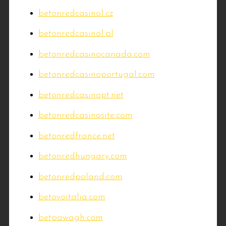
betonredcasino1.cz
betonredcasino1.pl
betonredcasinocanada.com
betonredcasinoportugal.com
betonredcasinopt.net
betonredcasinosite.com
betonredfrance.net
betonredhungary.com
betonredpoland.com
betovoitalia.com
betpawagh.com