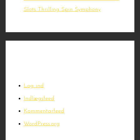
Slots Thrilling Spin Symphony
Meta
Log ind
Indlægsfeed
Kommentarfeed
WordPress.org