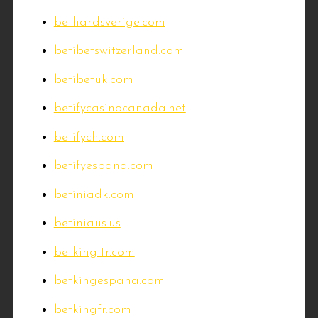
bethardsverige.com
betibetswitzerland.com
betibetuk.com
betifycasinocanada.net
betifych.com
betifyespana.com
betiniadk.com
betiniaus.us
betking-tr.com
betkingespana.com
betkingfr.com