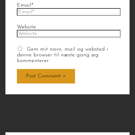
Email*
Website
Gem mit navn, mail og websted i
denne browser til næste gang jeg
kommenterer.