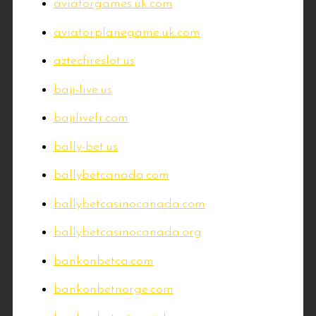
aviatorgames.uk.com
aviatorplanegame.uk.com
aztecfireslot.us
baji-live.us
bajilivefr.com
bally-bet.us
ballybetcanada.com
ballybetcasinocanada.com
ballybetcasinocanada.org
bankonbetca.com
bankonbetnorge.com