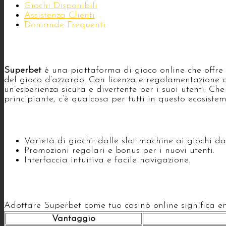
Giochi Disponibili
Assistenza Clienti
Domande Frequenti
Cos’è Superbet?
Superbet
è una piattaforma di gioco online che offr
del gioco d’azzardo. Con licenza e regolamentazione
un’esperienza sicura e divertente per i suoi utenti. Ch
principiante, c’è qualcosa per tutti in questo ecosiste
I Punti di Forza di Superbet
Varietà di giochi: dalle slot machine ai giochi da
Promozioni regolari e bonus per i nuovi utenti.
Interfaccia intuitiva e facile navigazione.
Vantaggi di Utilizzare Superbet
Adottare Superbet come tuo casinò online significa e
Vantaggio