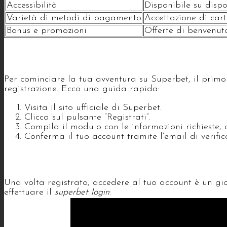
Accessibilità
Disponibile su dispo
Varietà di metodi di pagamento
Accettazione di carte
Bonus e promozioni
Offerte di benvenut
Come Registrarsi su Superbet
Per cominciare la tua avventura su Superbet, il primo
registrazione. Ecco una guida rapida:
Visita il sito ufficiale di Superbet.
Clicca sul pulsante “Registrati”.
Compila il modulo con le informazioni richieste,
Conferma il tuo account tramite l’email di verific
Procedura di Superbet Login
Una volta registrato, accedere al tuo account è un gi
effettuare il
superbet login
: