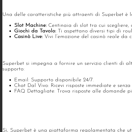
Giochi Disponibili
Una delle caratteristiche più attraenti di Superbet è l
Slot Machine:
Centinaia di slot tra cui scegliere,
Giochi da Tavolo:
Ti aspettano diversi tipi di roul
Casinò Live:
Vivi l’emozione del casinò reale da c
Assistenza Clienti
Superbet si impegna a fornire un servizio clienti di al
supporto:
Email: Supporto disponibile 24/7.
Chat Dal Vivo: Ricevi risposte immediate e senza 
FAQ Dettagliate: Trova risposte alle domande più
Domande Frequenti
1. È sicuro giocare su Superbet?
Sì, Superbet è una piattaforma regolamentata che util