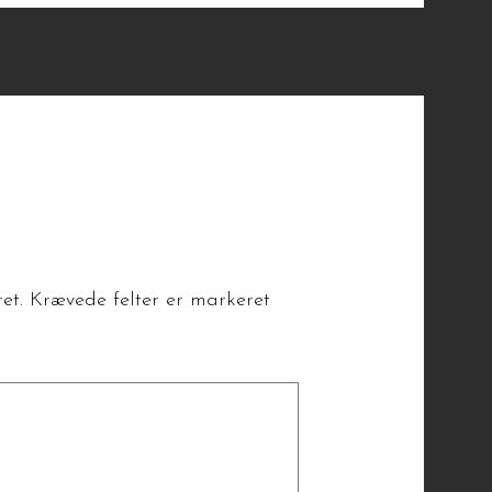
et.
Krævede felter er markeret