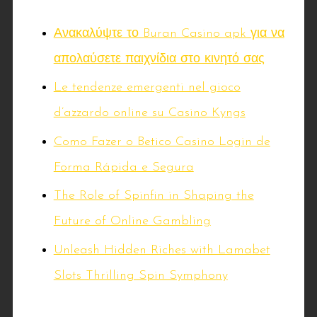
Ανακαλύψτε το Buran Casino apk για να
απολαύσετε παιχνίδια στο κινητό σας
Le tendenze emergenti nel gioco
d’azzardo online su Casino Kyngs
Como Fazer o Betico Casino Login de
Forma Rápida e Segura
The Role of Spinfin in Shaping the
Future of Online Gambling
Unleash Hidden Riches with Lamabet
Slots Thrilling Spin Symphony