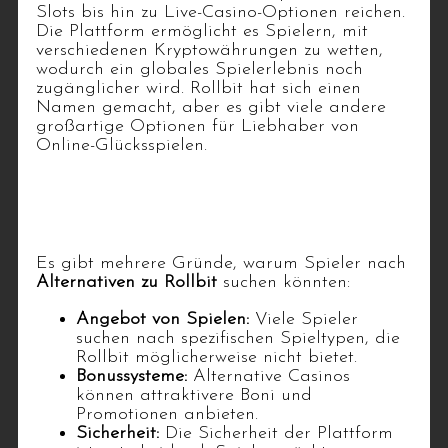
Slots bis hin zu Live-Casino-Optionen reichen.
Die Plattform ermöglicht es Spielern, mit
verschiedenen Kryptowährungen zu wetten,
wodurch ein globales Spielerlebnis noch
zugänglicher wird. Rollbit hat sich einen
Namen gemacht, aber es gibt viele andere
großartige Optionen für Liebhaber von
Online-Glücksspielen.
Warum Rollbit-Alternativen in
Betracht ziehen?
Es gibt mehrere Gründe, warum Spieler nach
Alternativen zu Rollbit
suchen könnten:
Angebot von Spielen:
Viele Spieler
suchen nach spezifischen Spieltypen, die
Rollbit möglicherweise nicht bietet.
Bonussysteme:
Alternative Casinos
können attraktivere Boni und
Promotionen anbieten.
Sicherheit:
Die Sicherheit der Plattform