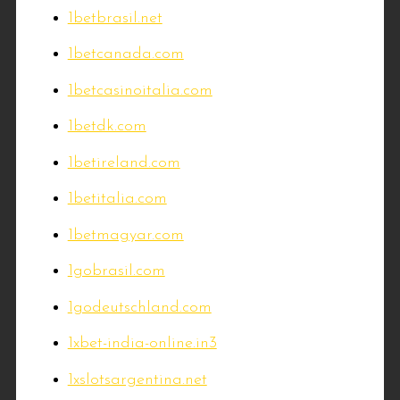
1betbrasil.net
1betcanada.com
1betcasinoitalia.com
1betdk.com
1betireland.com
1betitalia.com
1betmagyar.com
1gobrasil.com
1godeutschland.com
1xbet-india-online.in3
1xslotsargentina.net