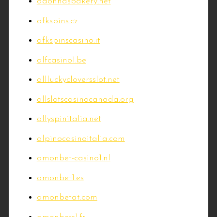
adonnasbakery.net
afkspins.cz
afkspinscasino.it
alfcasino1.be
allluckycloversslot.net
allslotscasinocanada.org
allyspinitalia.net
alpinocasinoitalia.com
amonbet-casino1.nl
amonbet1.es
amonbetat.com