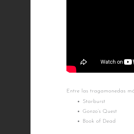
Tragamonedas Destacadas
Entre las tragamonedas más
Starburst
Gonzo’s Quest
Book of Dead