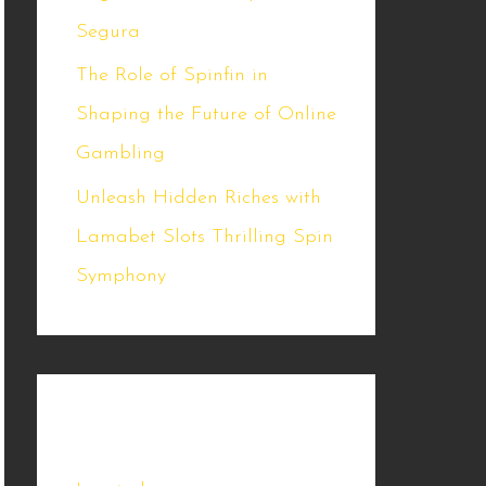
Segura
The Role of Spinfin in
Shaping the Future of Online
Gambling
Unleash Hidden Riches with
Lamabet Slots Thrilling Spin
Symphony
Meta