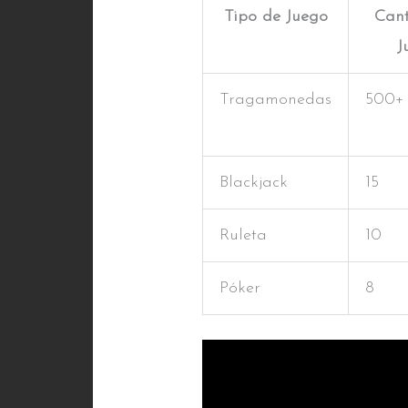
Tipo de Juego
Can
J
Tragamonedas
500+
Blackjack
15
Ruleta
10
Póker
8