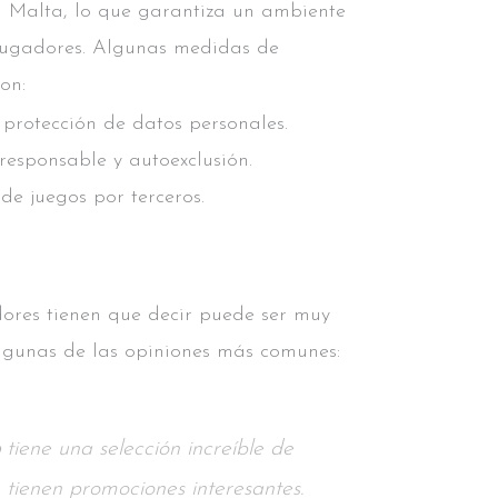
n Malta, lo que garantiza un ambiente
 jugadores. Algunas medidas de
on:
protección de datos personales.
esponsable y autoexclusión.
de juegos por terceros.
dores tienen que decir puede ser muy
algunas de las opiniones más comunes:
o
tiene una selección increíble de
 tienen promociones interesantes.