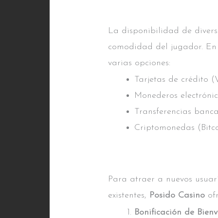
Métodos de Pago Disponibl
La disponibilidad de diver
comodidad del jugador. E
varias opciones:
Tarjetas de crédito 
Monederos electrónico
Transferencias banca
Criptomonedas (Bitc
Bonos y Promociones
Para atraer a nuevos usuari
existentes,
Posido Casino
ofr
Bonificación de Bienv