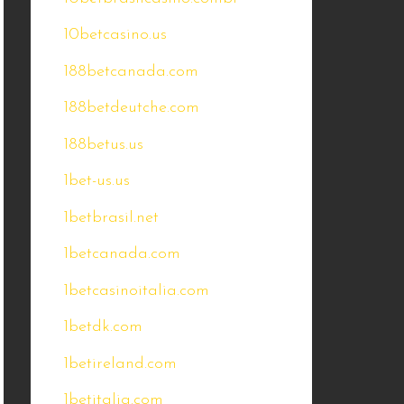
10betcasino.us
188betcanada.com
188betdeutche.com
188betus.us
1bet-us.us
1betbrasil.net
1betcanada.com
1betcasinoitalia.com
1betdk.com
1betireland.com
1betitalia.com