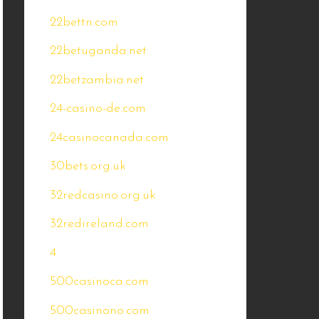
22bettn.com
22betuganda.net
22betzambia.net
24-casino-de.com
24casinocanada.com
30bets.org.uk
32redcasino.org.uk
32redireland.com
4
500casinoca.com
500casinono.com