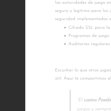
las autoridades de juego e
seguro y legítimo para los
seguridad implementadas s
Cifrado SSL para la 
Programas de juego r
Auditorías regulares 
Opiniones de los Jugadores
Escuchar lo que otros juga
útil. Aquí te compartimos 
“El
casino Posid
juegos y siempre