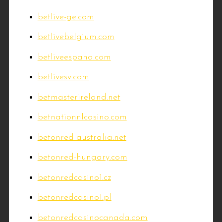
betlive-ge.com
betlivebelgium.com
betliveespana.com
betlivesv.com
betmasterireland.net
betnationnlcasino.com
betonred-australia.net
betonred-hungary.com
betonredcasino1.cz
betonredcasino1.pl
betonredcasinocanada.com