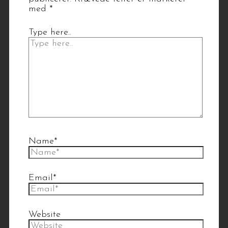
med
*
Type here..
Name*
Email*
Website