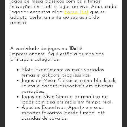
jogos de mesa clássicos com as últimas
inovações em slots e jogos ao vivo. Aqui, cada
jogador encontra algo
bonus 1bet
que se
adapta perfeitamente ao seu estilo de
aposta.
Jogos Disponíveis na 1Bet
A variedade de jogos na
1Bet
é
impressionante. Aqui estão algumas das
principais categorias:
Slots: Experimente os mais variados
temas e jackpots progressivos.
Jogos de Mesa: Clássicos como blackjack,
roleta e bacará disponíveis em diversas
variações.
Jogos ao Vivo: Sinta a adrenalina de
jogar com dealers reais em tempo real.
Apostas Esportivas: Aposte em seus
esportes favoritos, desde futebol até
corridas de cavalos.