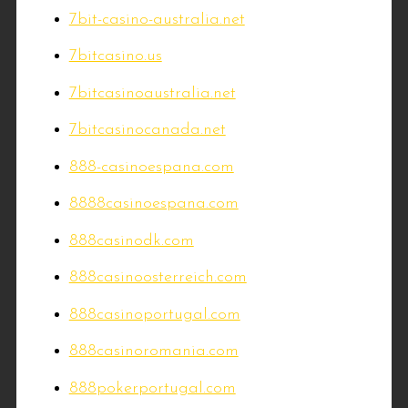
7bit-casino-australia.net
7bitcasino.us
7bitcasinoaustralia.net
7bitcasinocanada.net
888-casinoespana.com
8888casinoespana.com
888casinodk.com
888casinoosterreich.com
888casinoportugal.com
888casinoromania.com
888pokerportugal.com