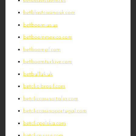
betbeastcasino.us
betblastcasinouk.com
betboom-us.us
betboommexico.com
betboompl.com
betboomturkiye.com
betbulluk.uk
betclic-brasil.com
betcliccasinoitalia.com
betcliccasinoportugal.com
betclicpolska.com
betclicsuisse.com