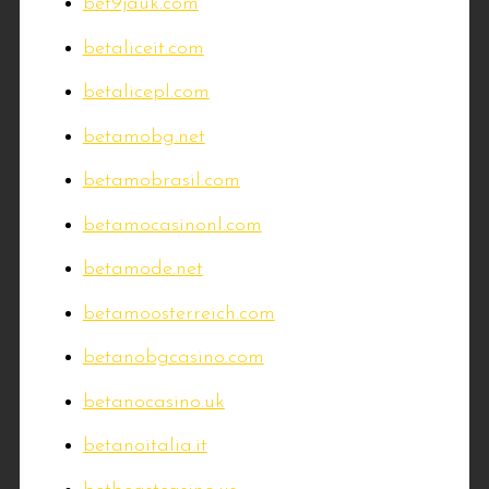
bet9jauk.com
betaliceit.com
betalicepl.com
betamobg.net
betamobrasil.com
betamocasinonl.com
betamode.net
betamoosterreich.com
betanobgcasino.com
betanocasino.uk
betanoitalia.it