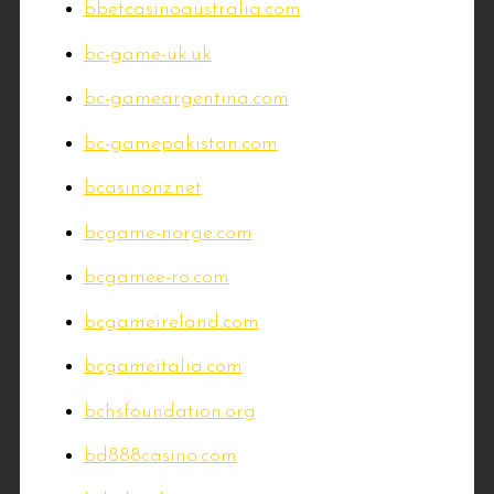
bbetcasinoaustralia.com
bc-game-uk.uk
bc-gameargentina.com
bc-gamepakistan.com
bcasinonz.net
bcgame-norge.com
bcgamee-ro.com
bcgameireland.com
bcgameitalia.com
bchsfoundation.org
bd888casino.com