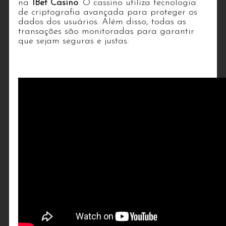
na
1Bet Casino
. O cassino utiliza tecnologia
de criptografia avançada para proteger os
dados dos usuários. Além disso, todas as
transações são monitoradas para garantir
que sejam seguras e justas.
Licenciamento e Regulação