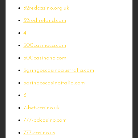
32redcasino.org.uk
32redireland.com
4
500casinoca.com
500casinono.com
5gringoscasinoaustralia.com
5gringoscasinoitalia.com
6
7-bet-casino.uk
777-bdcasino.com
777-casino.us