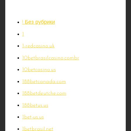
Kategorier
! Без рубрики
1
1-redcasino.uk
10betbrasilcasino.combr
10betcasino.us
188betcanada.com
188betdeutche.com
188betus.us
1bet-us.us
1betbrasil.net