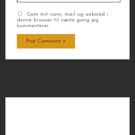
Gem mit navn, mail og websted i
denne browser til næste gang jeg
kommenterer.
Seneste indlæg