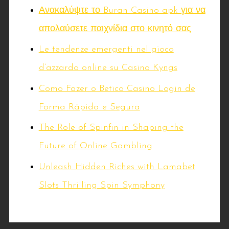
Ανακαλύψτε το Buran Casino apk για να
απολαύσετε παιχνίδια στο κινητό σας
Le tendenze emergenti nel gioco
d’azzardo online su Casino Kyngs
Como Fazer o Betico Casino Login de
Forma Rápida e Segura
The Role of Spinfin in Shaping the
Future of Online Gambling
Unleash Hidden Riches with Lamabet
Slots Thrilling Spin Symphony