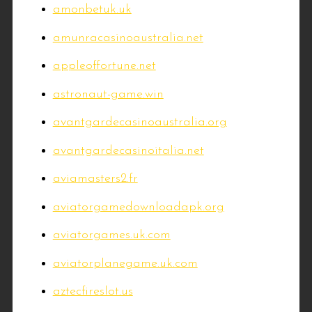
amonbetuk.uk
amunracasinoaustralia.net
appleoffortune.net
astronaut-game.win
avantgardecasinoaustralia.org
avantgardecasinoitalia.net
aviamasters2.fr
aviatorgamedownloadapk.org
aviatorgames.uk.com
aviatorplanegame.uk.com
aztecfireslot.us