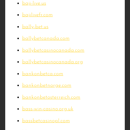
baji-live.us
bajilivefr.com
bally-bet.us
ballybetcanada.com
ballybetcasinocanada.com
ballybetcasinocanada.org
bankonbetca.com
bankonbetnorge.com
bankonbetosterreich.com
bass-win-casino.org.uk
bassbetcasinopl.com