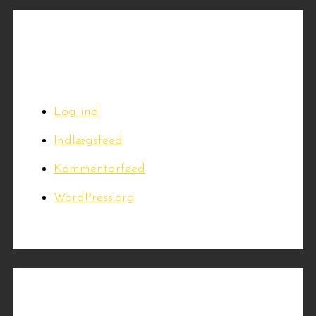
Meta
Log ind
Indlægsfeed
Kommentarfeed
WordPress.org