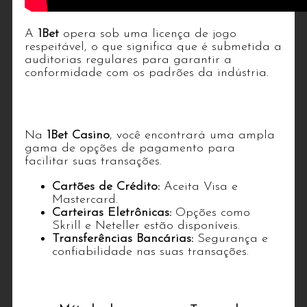
A
1Bet
opera sob uma licença de jogo
respeitável, o que significa que é submetida a
auditorias regulares para garantir a
conformidade com os padrões da indústria.
Métodos de Pagamento
Na
1Bet Casino
, você encontrará uma ampla
gama de opções de pagamento para
facilitar suas transações.
Cartões de Crédito:
Aceita Visa e
Mastercard.
Carteiras Eletrônicas:
Opções como
Skrill e Neteller estão disponíveis.
Transferências Bancárias:
Segurança e
confiabilidade nas suas transações.
Tempo de Processamento de Saques