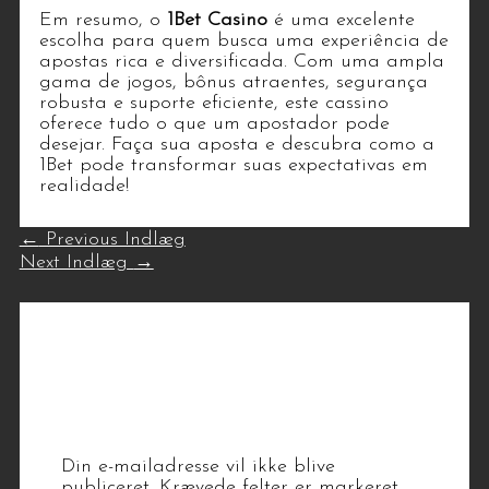
Em resumo, o
1Bet Casino
é uma excelente
escolha para quem busca uma experiência de
apostas rica e diversificada. Com uma ampla
gama de jogos, bônus atraentes, segurança
robusta e suporte eficiente, este cassino
oferece tudo o que um apostador pode
desejar. Faça sua aposta e descubra como a
1Bet pode transformar suas expectativas em
realidade!
←
Previous Indlæg
Next Indlæg
→
Leave a Comment
Din e-mailadresse vil ikke blive
publiceret.
Krævede felter er markeret