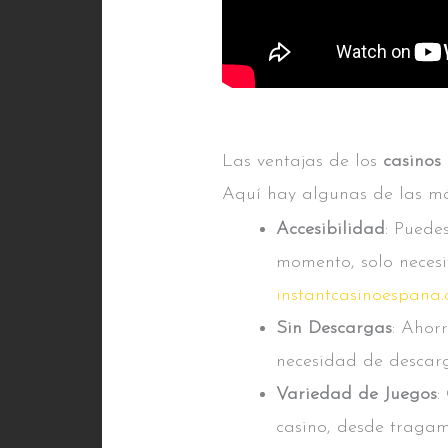
Ventajas de Jugar en Un Ca
Las ventajas de los
casinos
Aquí hay algunas de las m
Accesibilidad
: Puede
momento, solo necesi
instantcasinoespana
Sin Descargas
: Ahor
necesidad de descarg
Variedad de Juegos
:
casino, desde traga