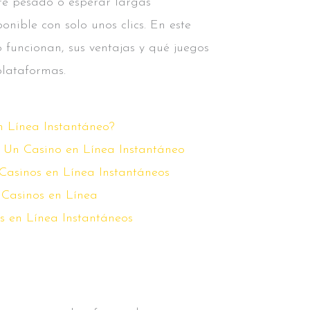
re pesado o esperar largas
ponible con solo unos clics. En este
 funcionan, sus ventajas y qué juegos
plataformas.
n Línea Instantáneo?
n Un Casino en Línea Instantáneo
Casinos en Línea Instantáneos
Casinos en Línea
s en Línea Instantáneos
 Instantáneo?