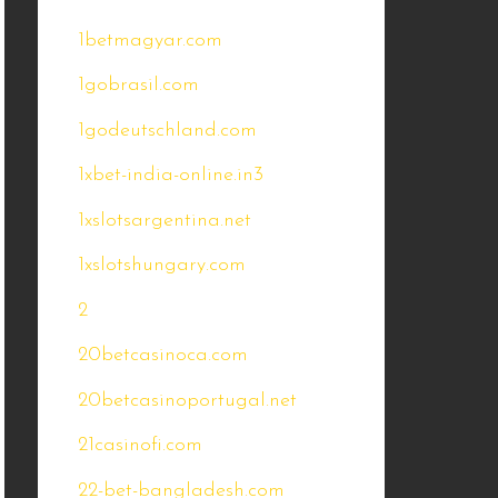
1betmagyar.com
1gobrasil.com
1godeutschland.com
1xbet-india-online.in3
1xslotsargentina.net
1xslotshungary.com
2
20betcasinoca.com
20betcasinoportugal.net
21casinofi.com
22-bet-bangladesh.com