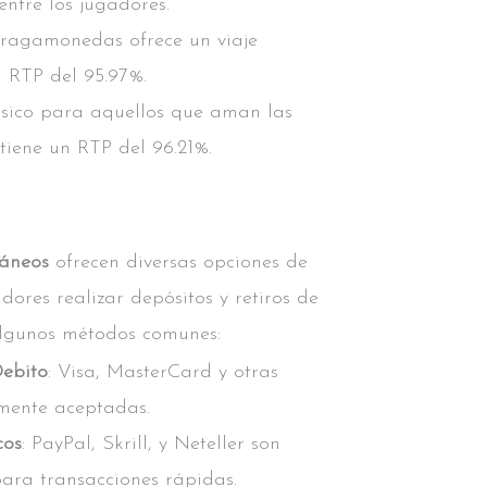
entre los jugadores.
 tragamonedas ofrece un viaje
 RTP del 95.97%.
ásico para aquellos que aman las
tiene un RTP del 96.21%.
s en Línea
táneos
ofrecen diversas opciones de
dores realizar depósitos y retiros de
lgunos métodos comunes:
Debito
: Visa, MasterCard y otras
mente aceptadas.
cos
: PayPal, Skrill, y Neteller son
ara transacciones rápidas.