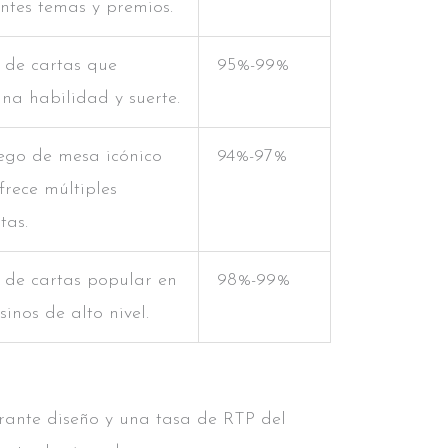
entes temas y premios.
 de cartas que
95%-99%
na habilidad y suerte.
ego de mesa icónico
94%-97%
frece múltiples
tas.
 de cartas popular en
98%-99%
sinos de alto nivel.
brante diseño y una tasa de RTP del