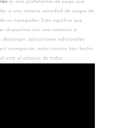
áneo
es una plataforma de juego que
eder a una amplia variedad de juegos de
de su navegador. Esto significa que
er dispositivo con una conexión a
e descargar aplicaciones adicionales.
fácil navegación, estos casinos han hecho
al esté al alcance de todos.