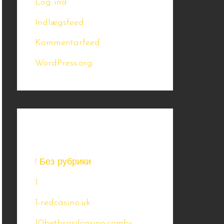
Log ind
Indlægsfeed
Kommentarfeed
WordPress.org
Kategorier
! Без рубрики
1
1-redcasino.uk
10betbrasilcasino.combr