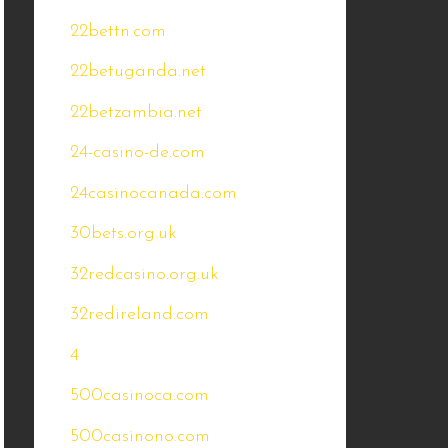
22bettn.com
22betuganda.net
22betzambia.net
24-casino-de.com
24casinocanada.com
30bets.org.uk
32redcasino.org.uk
32redireland.com
4
500casinoca.com
500casinono.com