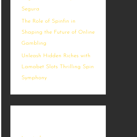
Segura
The Role of Spinfin in
Shaping the Future of Online
Gambling
Unleash Hidden Riches with
Lamabet Slots Thrilling Spin
Symphony
Meta