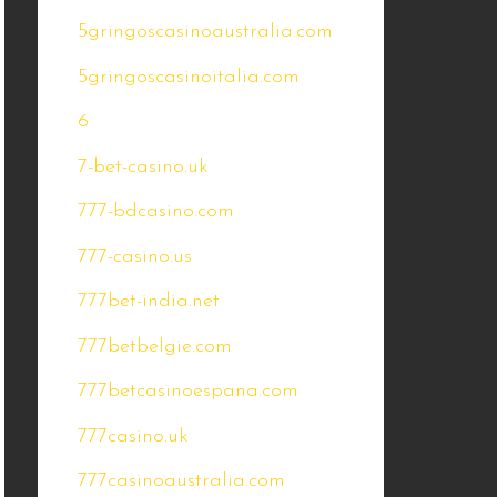
5gringoscasinoaustralia.com
5gringoscasinoitalia.com
6
7-bet-casino.uk
777-bdcasino.com
777-casino.us
777bet-india.net
777betbelgie.com
777betcasinoespana.com
777casino.uk
777casinoaustralia.com