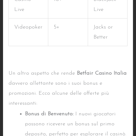
Live
Live
Videopoker
5+
Jacks or
Better
Bonus e Promozioni
Un altro aspetto che rende
Betfair Casino Italia
davvero allettante sono i suoi bonus e
promozioni. Ecco alcune delle offerte più
interessanti:
Bonus di Benvenuto:
I nuovi giocatori
possono ricevere un bonus sul primo
deposito, perfetto per esplorare il casinò.