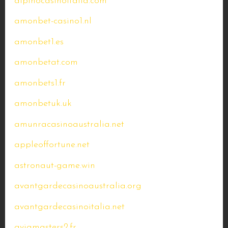
alpinocasinoitalia.com
amonbet-casino1.nl
amonbet1.es
amonbetat.com
amonbets1.fr
amonbetuk.uk
amunracasinoaustralia.net
appleoffortune.net
astronaut-game.win
avantgardecasinoaustralia.org
avantgardecasinoitalia.net
aviamasters2.fr