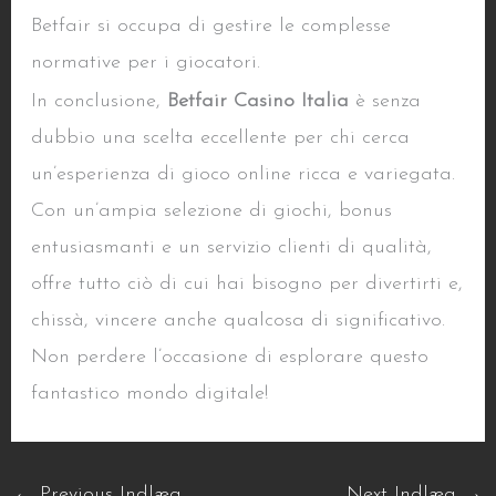
Betfair si occupa di gestire le complesse
normative per i giocatori.
In conclusione,
Betfair Casino Italia
è senza
dubbio una scelta eccellente per chi cerca
un’esperienza di gioco online ricca e variegata.
Con un’ampia selezione di giochi, bonus
entusiasmanti e un servizio clienti di qualità,
offre tutto ciò di cui hai bisogno per divertirti e,
chissà, vincere anche qualcosa di significativo.
Non perdere l’occasione di esplorare questo
fantastico mondo digitale!
←
Previous Indlæg
Next Indlæg
→