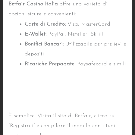
Betfair Casino Italia
offre una varietà di
opzioni sicure e convenienti:
Carte di Credito:
Visa, MasterCard
E-Wallet:
PayPal, Neteller, Skrill
Bonifici Bancari:
Utilizzabile per prelievi e
depositi
Ricariche Prepagate:
Paysafecard e simili
Domande Frequenti
Come posso registrarmi su Betfair Casino
Italia?
È semplice! Visita il sito di Betfair, clicca su
“Registrati” e compilare il modulo con i tuoi