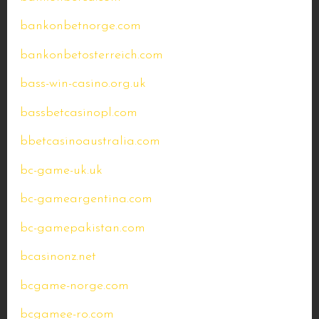
bankonbetnorge.com
bankonbetosterreich.com
bass-win-casino.org.uk
bassbetcasinopl.com
bbetcasinoaustralia.com
bc-game-uk.uk
bc-gameargentina.com
bc-gamepakistan.com
bcasinonz.net
bcgame-norge.com
bcgamee-ro.com