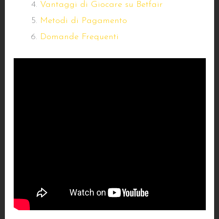
Vantaggi di Giocare su Betfair
Metodi di Pagamento
Domande Frequenti