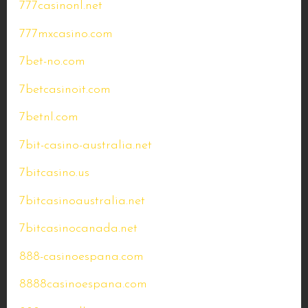
777casinonl.net
777mxcasino.com
7bet-no.com
7betcasinoit.com
7betnl.com
7bit-casino-australia.net
7bitcasino.us
7bitcasinoaustralia.net
7bitcasinocanada.net
888-casinoespana.com
8888casinoespana.com