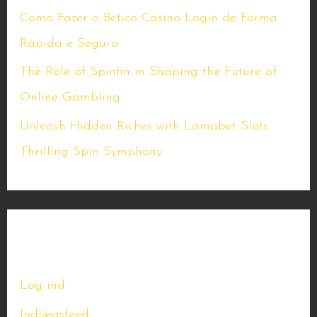
Como Fazer o Betico Casino Login de Forma
Rápida e Segura
The Role of Spinfin in Shaping the Future of
Online Gambling
Unleash Hidden Riches with Lamabet Slots
Thrilling Spin Symphony
Meta
Log ind
Indlægsfeed