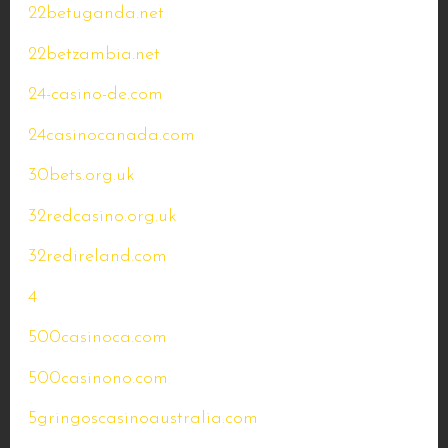
22betuganda.net
22betzambia.net
24-casino-de.com
24casinocanada.com
30bets.org.uk
32redcasino.org.uk
32redireland.com
4
500casinoca.com
500casinono.com
5gringoscasinoaustralia.com