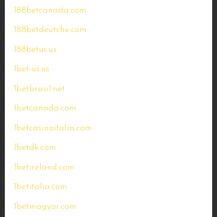
188betcanada.com
188betdeutche.com
188betus.us
1bet-us.us
1betbrasil.net
1betcanada.com
1betcasinoitalia.com
1betdk.com
1betireland.com
1betitalia.com
1betmagyar.com