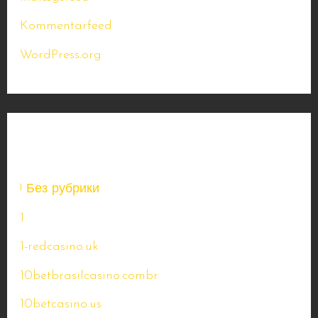
Kommentarfeed
WordPress.org
Kategorier
! Без рубрики
1
1-redcasino.uk
10betbrasilcasino.combr
10betcasino.us