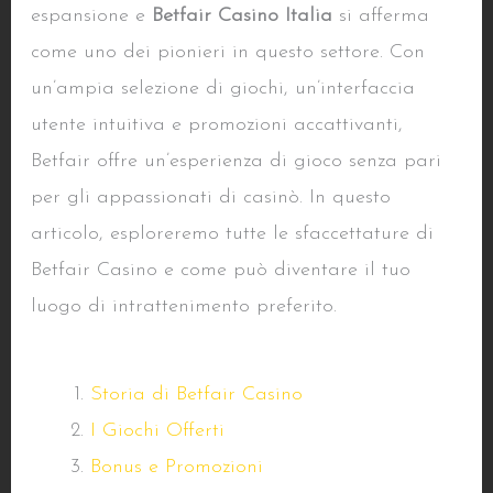
espansione e
Betfair Casino Italia
si afferma
come uno dei pionieri in questo settore. Con
un’ampia selezione di giochi, un’interfaccia
utente intuitiva e promozioni accattivanti,
Betfair offre un’esperienza di gioco senza pari
per gli appassionati di casinò. In questo
articolo, esploreremo tutte le sfaccettature di
Betfair Casino e come può diventare il tuo
luogo di intrattenimento preferito.
Indice
Storia di Betfair Casino
I Giochi Offerti
Bonus e Promozioni