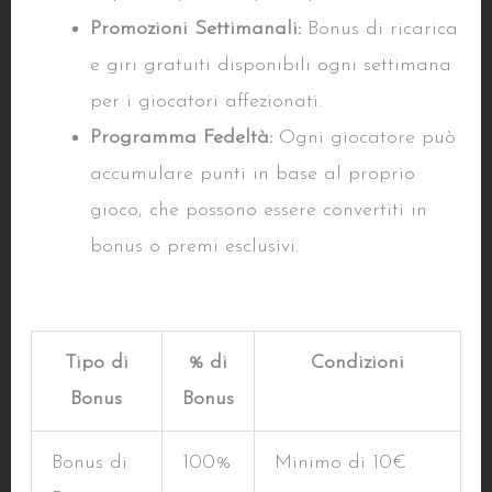
Promozioni Settimanali:
Bonus di ricarica
e giri gratuiti disponibili ogni settimana
per i giocatori affezionati.
Programma Fedeltà:
Ogni giocatore può
accumulare punti in base al proprio
gioco, che possono essere convertiti in
bonus o premi esclusivi.
Dettagli sui Bonus
Tipo di
% di
Condizioni
Bonus
Bonus
Bonus di
100%
Minimo di 10€