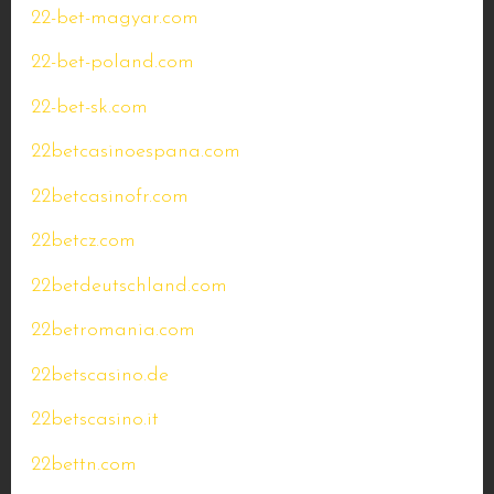
22-bet-magyar.com
22-bet-poland.com
22-bet-sk.com
22betcasinoespana.com
22betcasinofr.com
22betcz.com
22betdeutschland.com
22betromania.com
22betscasino.de
22betscasino.it
22bettn.com