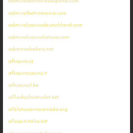
admiralbetcasinoespana.com
admiralbetromania.com
admiralcasinodeutschland.com
admiralcasinolietuva.com
adonnasbakery.net
afkspins.cz
afkspinscasino.it
alfcasino1.be
allluckycloversslot.net
allslotscasinocanada.org
allyspinitalia.net