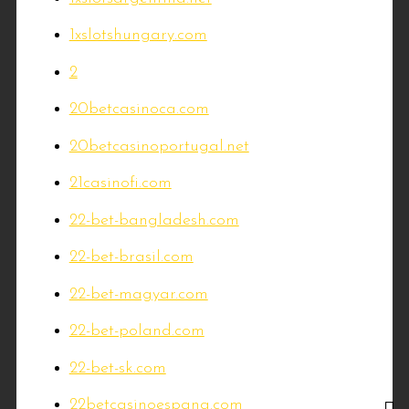
1xslotshungary.com
2
20betcasinoca.com
20betcasinoportugal.net
21casinofi.com
22-bet-bangladesh.com
22-bet-brasil.com
22-bet-magyar.com
22-bet-poland.com
22-bet-sk.com
22betcasinoespana.com