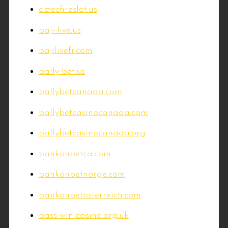
aztecfireslot.us
baji-live.us
bajilivefr.com
bally-bet.us
ballybetcanada.com
ballybetcasinocanada.com
ballybetcasinocanada.org
bankonbetca.com
bankonbetnorge.com
bankonbetosterreich.com
bass-win-casino.org.uk