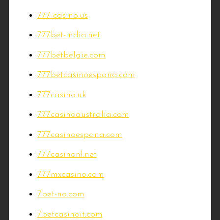
777-casino.us
777bet-india.net
777betbelgie.com
777betcasinoespana.com
777casino.uk
777casinoaustralia.com
777casinoespana.com
777casinonl.net
777mxcasino.com
7bet-no.com
7betcasinoit.com