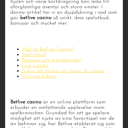
hjulen och varje kortdragning kan leda till
oförglömliga äventyr och stora vinster. I
denna artikel tar vi en djupdykning i vad som
gör
betlive casino
så unikt, dess spelutbud,
bonusar och mycket mer.
Innehållsförteckning
Vad är Betlive Casino?
Spelutbud
Bonusar och erbjudanden
Live Casino
Saker att tänka på innan du spelar
Vanliga frågor
Vad är Betlive Casino?
Betlive casino
är en online plattform som
erbjuder en omfattande upplevelse inom
spelbranschen. Grundad för att ge spelare
möjlighet att njuta av sina favoritspel var de
än befinner sig, har Betlive etablerat sig som