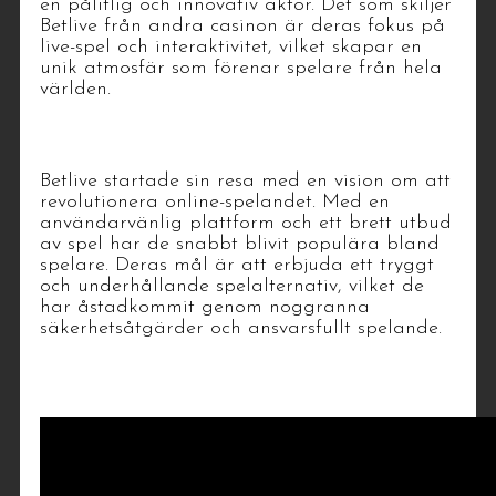
en pålitlig och innovativ aktör. Det som skiljer
Betlive från andra casinon är deras fokus på
live-spel och interaktivitet, vilket skapar en
unik atmosfär som förenar spelare från hela
världen.
Historia och bakgrund
Betlive startade sin resa med en vision om att
revolutionera online-spelandet. Med en
användarvänlig plattform och ett brett utbud
av spel har de snabbt blivit populära bland
spelare. Deras mål är att erbjuda ett tryggt
och underhållande spelalternativ, vilket de
har åstadkommit genom noggranna
säkerhetsåtgärder och ansvarsfullt spelande.
Spelutbud