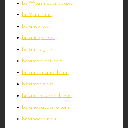
bet99casinocanada.com
bet9jauk.com
betaliceit.com
betalicepl.com
betamobg.net
betamobrasil.com
betamocasinonl.com
betamode.net
betamoosterreich.com
betanobgcasino.com
betanocasino.uk