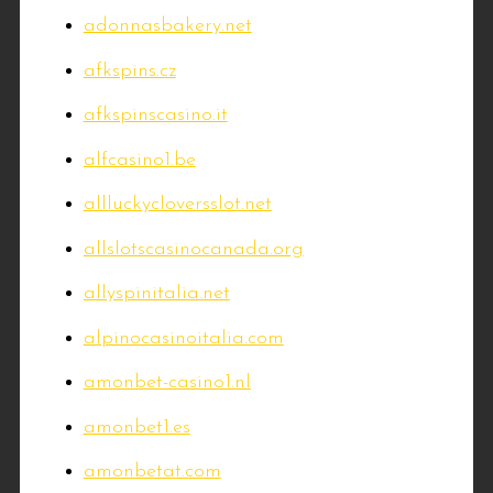
adonnasbakery.net
afkspins.cz
afkspinscasino.it
alfcasino1.be
allluckycloversslot.net
allslotscasinocanada.org
allyspinitalia.net
alpinocasinoitalia.com
amonbet-casino1.nl
amonbet1.es
amonbetat.com