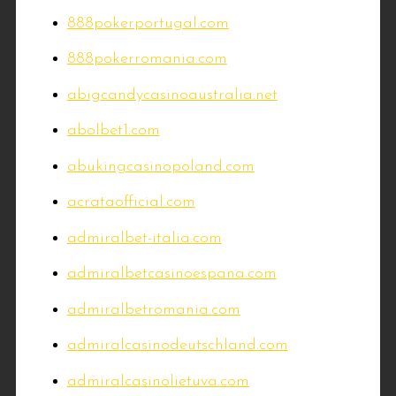
888pokerportugal.com
888pokerromania.com
abigcandycasinoaustralia.net
abolbet1.com
abukingcasinopoland.com
acrataofficial.com
admiralbet-italia.com
admiralbetcasinoespana.com
admiralbetromania.com
admiralcasinodeutschland.com
admiralcasinolietuva.com