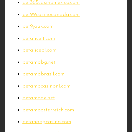
bet365casinomexico.com
bet99casinocanada.com
bet9jauk.com
betaliceit.com
betalicepl.com
betamobg.net
betamobrasil.com
betamocasinonl.com
betamode.net
betamoosterreich.com
betanobgcasino.com