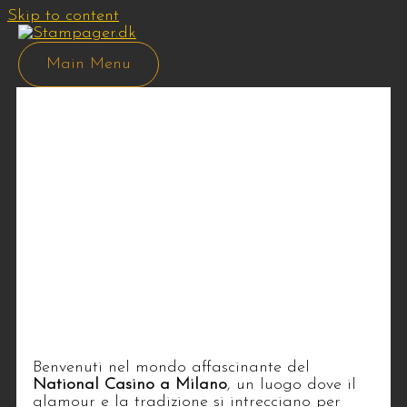
Skip to content
Main Menu
Casino Nazionale Un
Viaggio nel Cuore del Gioco
a Milano
Leave a Comment
/
nationalcasinoitalia.com
/
By
wpmanager
Il Fascino Eterno del National
Casino a Milano: Storia, Giochi e
Atmosfera
Benvenuti nel mondo affascinante del
National Casino a Milano
, un luogo dove il
glamour e la tradizione si intrecciano per