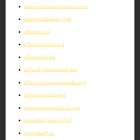
admiralcasinolietuva.com
adonnasbakery.net
afkspins.cz
afkspinscasino.it
alfcasino1.be
allluckycloversslot.net
allslotscasinocanada.org
allyspinitalia.net
alpinocasinoitalia.com
amonbet-casino1.nl
amonbet1.es