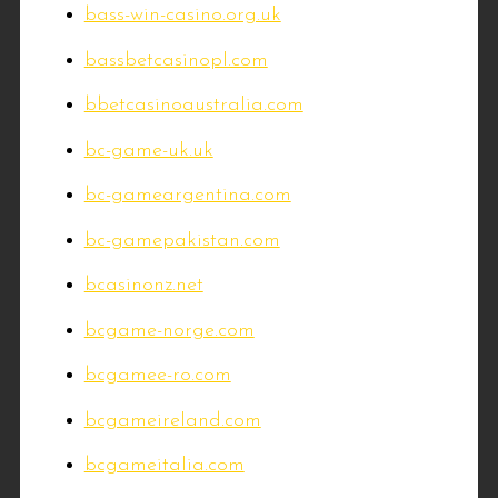
bass-win-casino.org.uk
bassbetcasinopl.com
bbetcasinoaustralia.com
bc-game-uk.uk
bc-gameargentina.com
bc-gamepakistan.com
bcasinonz.net
bcgame-norge.com
bcgamee-ro.com
bcgameireland.com
bcgameitalia.com