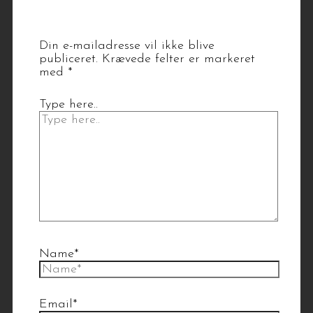
Leave a Comment
Din e-mailadresse vil ikke blive
publiceret.
Krævede felter er markeret
med
*
Type here..
Name*
Email*