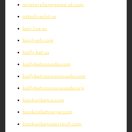
aviatorplanegame.uk.com
aztecfireslot.us
baji-live.us
bajilivefr.com
bally-bet.us
ballybetcanada.com
ballybetcasinocanada.com
ballybetcasinocanada.org
bankonbetca.com
bankonbetnorge.com
bankonbetosterreich.com