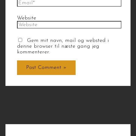
Website
Gem mit navn, mail og websted i
denne browser til næste gang jeg
kommenterer.