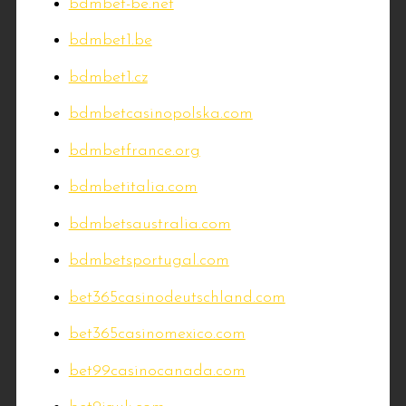
bdmbet-be.net
bdmbet1.be
bdmbet1.cz
bdmbetcasinopolska.com
bdmbetfrance.org
bdmbetitalia.com
bdmbetsaustralia.com
bdmbetsportugal.com
bet365casinodeutschland.com
bet365casinomexico.com
bet99casinocanada.com