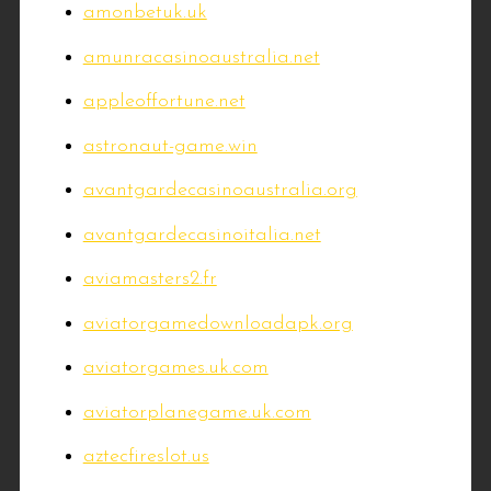
amonbetuk.uk
amunracasinoaustralia.net
appleoffortune.net
astronaut-game.win
avantgardecasinoaustralia.org
avantgardecasinoitalia.net
aviamasters2.fr
aviatorgamedownloadapk.org
aviatorgames.uk.com
aviatorplanegame.uk.com
aztecfireslot.us