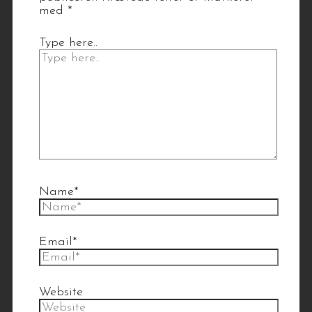
med
*
Type here..
Name*
Email*
Website