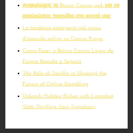
Ανακαλύψτε το Buran Casino apk για να
απολαύσετε παιχνίδια στο κινητό σας
Le tendenze emergenti nel gioco
d’azzardo online su Casino Kyngs
Como Fazer o Betico Casino Login de
Forma Rápida e Segura
The Role of Spinfin in Shaping the
Future of Online Gambling
Unleash Hidden Riches with Lamabet
Slots Thrilling Spin Symphony