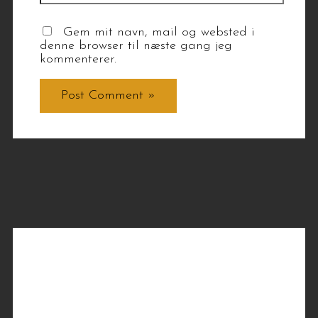
Gem mit navn, mail og websted i
denne browser til næste gang jeg
kommenterer.
Seneste indlæg