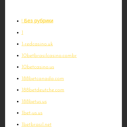
Kategorier
! Без рубрики
1
1-redcasino.uk
10betbrasilcasino.combr
10betcasino.us
188betcanada.com
188betdeutche.com
188betus.us
1bet-us.us
1betbrasil.net