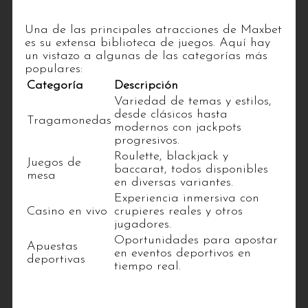
Una de las principales atracciones de Maxbet
es su extensa biblioteca de juegos. Aquí hay
un vistazo a algunas de las categorías más
populares:
Categoría
Descripción
Variedad de temas y estilos,
desde clásicos hasta
Tragamonedas
modernos con jackpots
progresivos.
Roulette, blackjack y
Juegos de
baccarat, todos disponibles
mesa
en diversas variantes.
Experiencia inmersiva con
Casino en vivo
crupieres reales y otros
jugadores.
Oportunidades para apostar
Apuestas
en eventos deportivos en
deportivas
tiempo real.
Métodos de Pago y Retirada