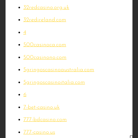
32redcasino.org.uk
32redireland.com
4
500casinoca.com
500casinono.com
5gringoscasinoaustralia.com
5gringoscasinoitalia.com
6
7-bet-casino.uk
777-bdcasino.com
777-casino.us