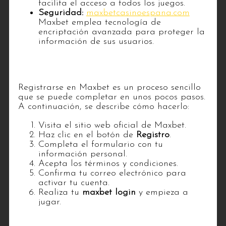
facilita el acceso a todos los juegos.
Seguridad:
maxbetcasinoespana.com
Maxbet emplea tecnología de
encriptación avanzada para proteger la
información de sus usuarios.
Cómo registrarse en Maxbet
Registrarse en Maxbet es un proceso sencillo
que se puede completar en unos pocos pasos.
A continuación, se describe cómo hacerlo:
Visita el sitio web oficial de Maxbet.
Haz clic en el botón de
Registro
.
Completa el formulario con tu
información personal.
Acepta los términos y condiciones.
Confirma tu correo electrónico para
activar tu cuenta.
Realiza tu
maxbet login
y empieza a
jugar.
Juegos Disponibles en Maxbet