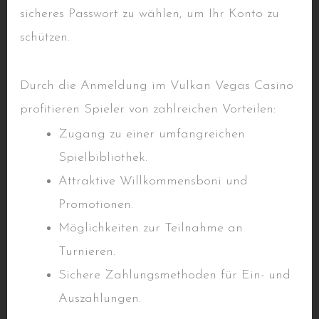
sicheres Passwort zu wählen, um Ihr Konto zu
schützen.
Vorteile des Vulkan Vegas Logins
Durch die Anmeldung im Vulkan Vegas Casino
profitieren Spieler von zahlreichen Vorteilen:
Zugang zu einer umfangreichen
Spielbibliothek.
Attraktive Willkommensboni und
Promotionen.
Möglichkeiten zur Teilnahme an
Turnieren.
Sichere Zahlungsmethoden für Ein- und
Auszahlungen.