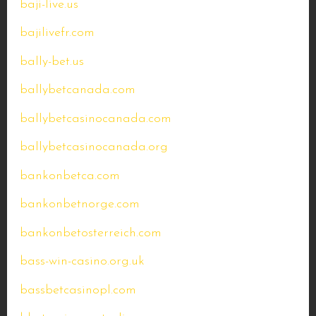
baji-live.us
bajilivefr.com
bally-bet.us
ballybetcanada.com
ballybetcasinocanada.com
ballybetcasinocanada.org
bankonbetca.com
bankonbetnorge.com
bankonbetosterreich.com
bass-win-casino.org.uk
bassbetcasinopl.com