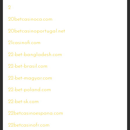
2
20betcasinoca.com
20betcasinoportugal.net
21casinofi.com
22-bet-bangladesh.com
22-bet-brasil.com
22-bet-magyar.com
22-bet-poland.com
22-bet-sk.com
22betcasinoespana.com
22betcasinofr.com