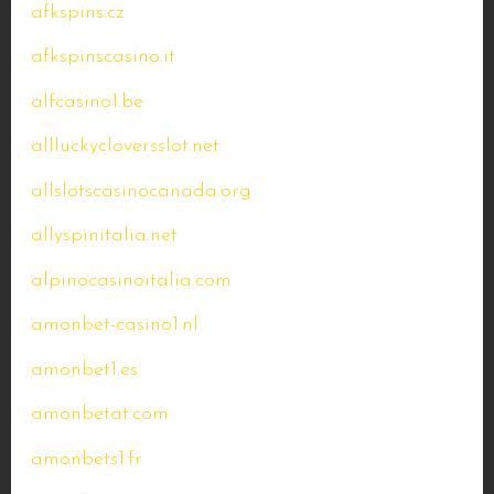
afkspins.cz
afkspinscasino.it
alfcasino1.be
allluckycloversslot.net
allslotscasinocanada.org
allyspinitalia.net
alpinocasinoitalia.com
amonbet-casino1.nl
amonbet1.es
amonbetat.com
amonbets1.fr