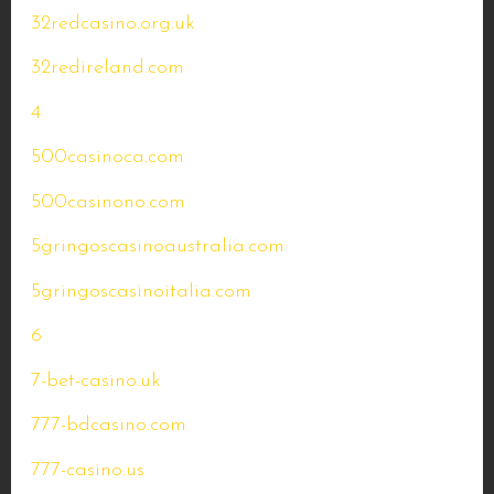
32redcasino.org.uk
32redireland.com
4
500casinoca.com
500casinono.com
5gringoscasinoaustralia.com
5gringoscasinoitalia.com
6
7-bet-casino.uk
777-bdcasino.com
777-casino.us