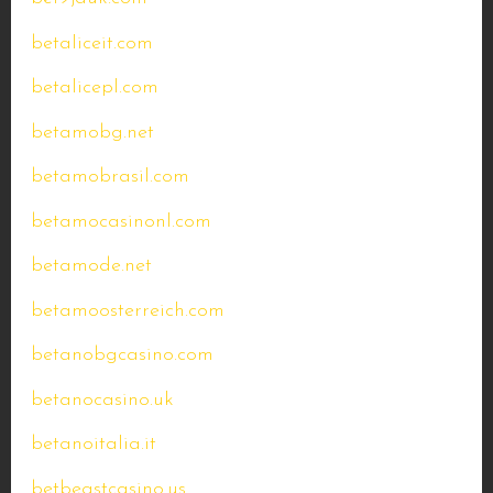
betaliceit.com
betalicepl.com
betamobg.net
betamobrasil.com
betamocasinonl.com
betamode.net
betamoosterreich.com
betanobgcasino.com
betanocasino.uk
betanoitalia.it
betbeastcasino.us