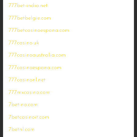
777bet-india.net
777betbelgie.com
777betcasinoespana.com
777casino.uk
777casinoaustralia.com
777casinoespana.com
777casinonl.net
777mxcasino.com
7bet-no.com
7betcasinoit.com
7betnl.com