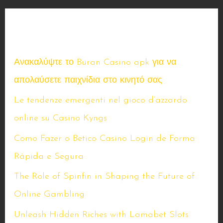
Seneste indlæg
Ανακαλύψτε το Buran Casino apk για να
απολαύσετε παιχνίδια στο κινητό σας
Le tendenze emergenti nel gioco d’azzardo
online su Casino Kyngs
Como Fazer o Betico Casino Login de Forma
Rápida e Segura
The Role of Spinfin in Shaping the Future of
Online Gambling
Unleash Hidden Riches with Lamabet Slots