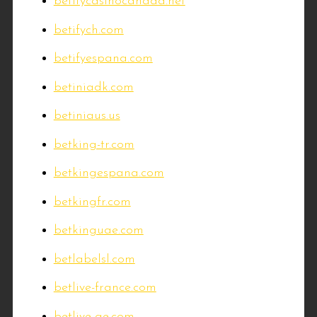
betifycasinocanada.net
betifych.com
betifyespana.com
betiniadk.com
betiniaus.us
betking-tr.com
betkingespana.com
betkingfr.com
betkinguae.com
betlabelsl.com
betlive-france.com
betlive-ge.com