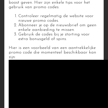
boost geven. Hier zijn enkele tips voor het
gebruik van promo codes:
Controleer regelmatig de website voor
nieuwe promo codes.
Abonneer je op de nieuwsbrief om geen
enkele aanbieding te missen.
Gebruik de codes bij je storting voor
extra bonusgeld of spins.
Hier is een voorbeeld van een aantrekkelijke
promo code die momenteel beschikbaar kan
zijn: