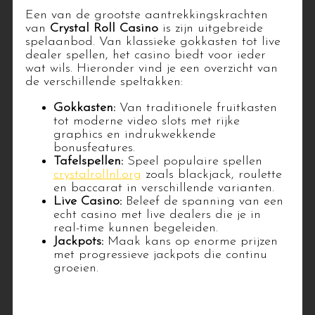
Een van de grootste aantrekkingskrachten
van
Crystal Roll Casino
is zijn uitgebreide
spelaanbod. Van klassieke gokkasten tot live
dealer spellen, het casino biedt voor ieder
wat wils. Hieronder vind je een overzicht van
de verschillende speltakken:
Gokkasten:
Van traditionele fruitkasten
tot moderne video slots met rijke
graphics en indrukwekkende
bonusfeatures.
Tafelspellen:
Speel populaire spellen
crystalrollnl.org
zoals blackjack, roulette
en baccarat in verschillende varianten.
Live Casino:
Beleef de spanning van een
echt casino met live dealers die je in
real-time kunnen begeleiden.
Jackpots:
Maak kans op enorme prijzen
met progressieve jackpots die continu
groeien.
Bonussen en Promoties