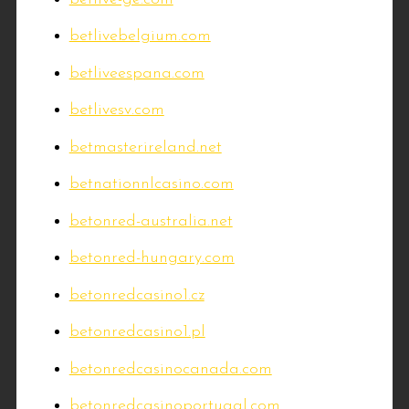
betlivebelgium.com
betliveespana.com
betlivesv.com
betmasterireland.net
betnationnlcasino.com
betonred-australia.net
betonred-hungary.com
betonredcasino1.cz
betonredcasino1.pl
betonredcasinocanada.com
betonredcasinoportugal.com