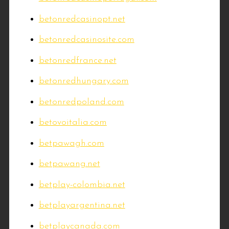
betonredcasinopt.net
betonredcasinosite.com
betonredfrance.net
betonredhungary.com
betonredpoland.com
betovoitalia.com
betpawagh.com
betpawang.net
betplay-colombia.net
betplayargentina.net
betplaycanada.com