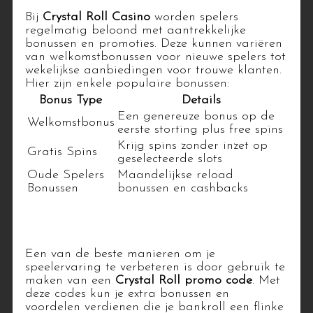
Bij
Crystal Roll Casino
worden spelers
regelmatig beloond met aantrekkelijke
bonussen en promoties. Deze kunnen variëren
van welkomstbonussen voor nieuwe spelers tot
wekelijkse aanbiedingen voor trouwe klanten.
Hier zijn enkele populaire bonussen:
Bonus Type
Details
Een genereuze bonus op de
Welkomstbonus
eerste storting plus free spins
Krijg spins zonder inzet op
Gratis Spins
geselecteerde slots
Oude Spelers
Maandelijkse reload
Bonussen
bonussen en cashbacks
Crystal Roll Promo Code
Een van de beste manieren om je
speelervaring te verbeteren is door gebruik te
maken van een
Crystal Roll promo code
. Met
deze codes kun je extra bonussen en
voordelen verdienen die je bankroll een flinke