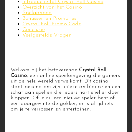
Introductie tot Crystal Roll Casino
Overzicht van het Casino
Spelaanbod
Bonussen en Promoties
Crystal Roll Promo Code
Conclusie
Veelgestelde Vragen
Introductie tot Crystal Roll
Casino
Welkom bij het betoverende
Crystal Roll
Casino
, een online speelomgeving die gamers
uit de hele wereld verwelkomt. Dit casino
staat bekend om zijn unieke ambiance en een
schat aan spellen die ieders hart sneller doen
kloppen. Of je nu een nieuwe speler bent of
een doorgewinterde gokker, er is altijd iets
om je te verrassen en entertainen.
Overzicht van het Casino