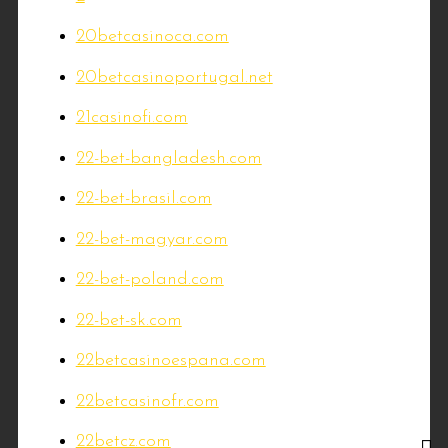
20betcasinoca.com
20betcasinoportugal.net
21casinofi.com
22-bet-bangladesh.com
22-bet-brasil.com
22-bet-magyar.com
22-bet-poland.com
22-bet-sk.com
22betcasinoespana.com
22betcasinofr.com
22betcz.com