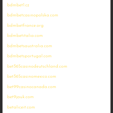
bdmbet1.cz
bdmbetcasinopolska.com
bdmbetfrance.org
bdmbetitalia.com
bdmbetsaustralia.com
bdmbetsportugal.com
bet365casinodeutschland.com
bet365casinomexico.com
bet99casinocanada.com
bet9jauk.com
betaliceit.com