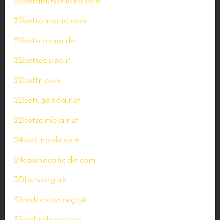
22betdeutschland.com
22betromania.com
22betscasino.de
22betscasino.it
22bettn.com
22betuganda.net
22betzambia.net
24-casino-de.com
24casinocanada.com
30bets.org.uk
32redcasino.org.uk
32redireland.com