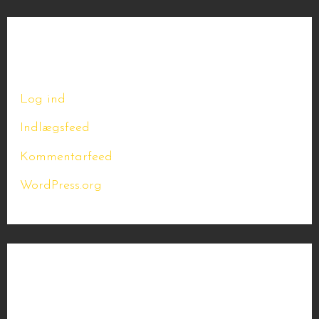
Meta
Log ind
Indlægsfeed
Kommentarfeed
WordPress.org
Kategorier