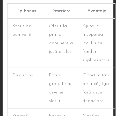
Tip Bonus
Descriere
Avantaje
Bonus de
Oferit la
Ajută la
bun venit
prima
începerea
depunere a
jocului cu
jucătorului.
fonduri
suplimentare.
Free spins
Rotiri
Oportunitate
gratuite pe
de a câștiga
diverse
fără riscuri
sloturi.
financiare.
Promoții
Bonusuri
Menține