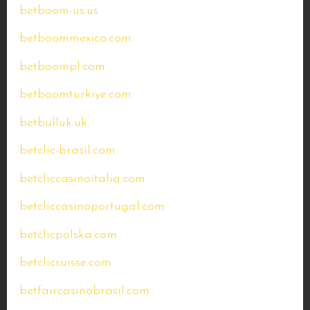
betboom-us.us
betboommexico.com
betboompl.com
betboomturkiye.com
betbulluk.uk
betclic-brasil.com
betcliccasinoitalia.com
betcliccasinoportugal.com
betclicpolska.com
betclicsuisse.com
betfaircasinobrasil.com