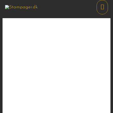
Skip
Menu
Mai
to
Men
content
Descoperind Universul
Fascinant al Bonusului
Hitnspin
Leave a Comment
/
hitnspinromania.com
/ By
wpmanager
Descoperind Universul Fascinant al Bonusului
Hitnspin
Cuprins