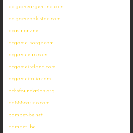
bc-gameargentina.com
bc-gamepakistan.com
bcasinonz.net
bcgame-norge.com
bcgamee-ro.com
bcgameireland.com
bcgameitalia.com
bchsfoundation.org
bd888casino.com
bdmbet-be.net
bdmbet1.be