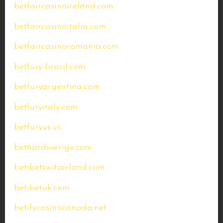
betfaircasinoireland.com
betfaircasinoitalia.com
betfaircasinoromania.com
betfury-brasil.com
betfuryargentina.com
betfuryitaly.com
betfuryus.us
bethardsverige.com
betibetswitzerland.com
betibetuk.com
betifycasinocanada.net