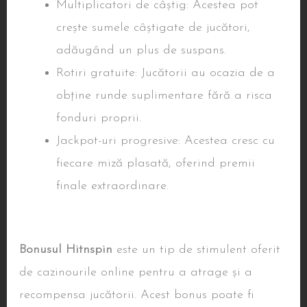
Multiplicatori de câștig: Acestea pot
crește sumele câștigate de jucători,
adăugând un plus de suspans.
Rotiri gratuite: Jucătorii au ocazia de a
obține runde suplimentare fără a risca
fonduri proprii.
Jackpot-uri progresive: Acestea cresc cu
fiecare miză plasată, oferind premii
finale extraordinare.
Bonusuri Hitnspin
Bonusul Hitnspin
este un tip de stimulent oferit
de cazinourile online pentru a atrage și a
recompensa jucătorii. Acest bonus poate fi