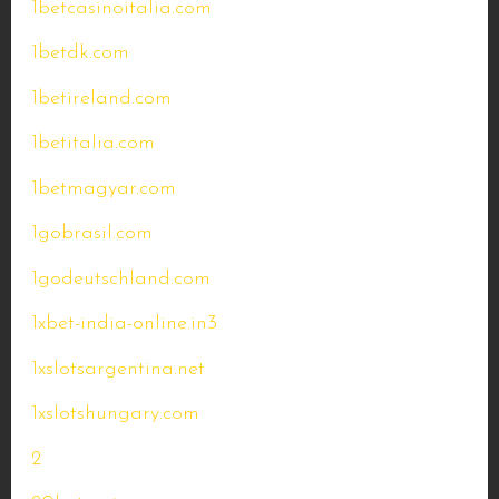
1betcasinoitalia.com
1betdk.com
1betireland.com
1betitalia.com
1betmagyar.com
1gobrasil.com
1godeutschland.com
1xbet-india-online.in3
1xslotsargentina.net
1xslotshungary.com
2