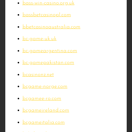
bass-win-casino.org.uk
bassbetcasinopl.com
bbetcasinoaustralia.com
bc-game-uk.uk
bc-gameargentina.com
bc-gamepakistan.com
bcasinonz.net
bcgame-norge.com
bcgamee-ro.com
bcgameireland.com
bcgameitalia.com