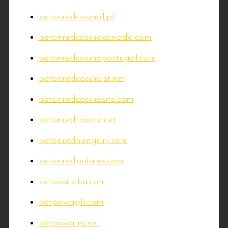
betonredcasino1.pl
betonredcasinocanada.com
betonredcasinoportugal.com
betonredcasinopt.net
betonredcasinosite.com
betonredfrance.net
betonredhungary.com
betonredpoland.com
betovoitalia.com
betpawagh.com
betpawang.net