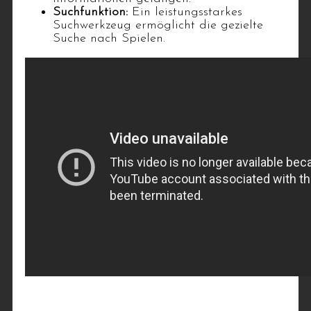
Suchfunktion:
Ein leistungsstarkes
Suchwerkzeug ermöglicht die gezielte
Suche nach Spielen.
Bonusaktionen und Belohnungen