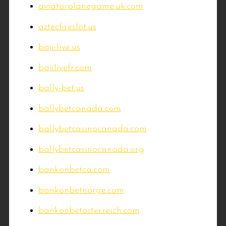
aviatorplanegame.uk.com
aztecfireslot.us
baji-live.us
bajilivefr.com
bally-bet.us
ballybetcanada.com
ballybetcasinocanada.com
ballybetcasinocanada.org
bankonbetca.com
bankonbetnorge.com
bankonbetosterreich.com