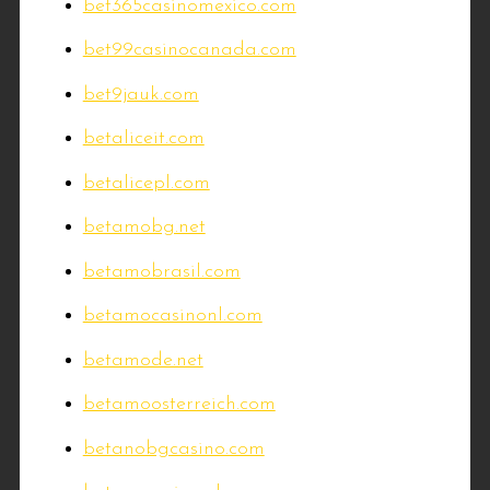
bet365casinomexico.com
bet99casinocanada.com
bet9jauk.com
betaliceit.com
betalicepl.com
betamobg.net
betamobrasil.com
betamocasinonl.com
betamode.net
betamoosterreich.com
betanobgcasino.com