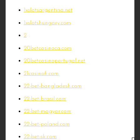
1xslotsargentina.net
1xslotshungary.com
2
20betcasinoca.com
20betcasinoportugal.net
21casinofi.com
22-bet-bangladesh.com
22-bet-brasil.com
22-bet-magyar.com
22-bet-poland.com
22-bet-sk.com