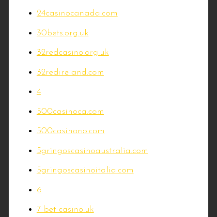
24casinocanada.com
30bets.org.uk
32redcasino.org.uk
32redireland.com
4
500casinoca.com
500casinono.com
5gringoscasinoaustralia.com
5gringoscasinoitalia.com
6
7-bet-casino.uk