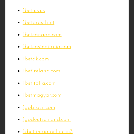
1bet-us.us
1betbrasil.net
1betcanada.com
1betcasinoitalia.com
1betdk.com
1betireland.com
1betitalia.com
1betmagyar.com
1gobrasil.com
1godeutschland.com
1xbet-india-online.in3