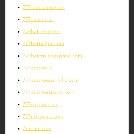
777-bdcasino.com
777-casino.us
777bet-india.net
777betbelgie.com
777betcasinoespana.com
777casino.uk
777casinoaustralia.com
777casinoespana.com
777casinonl.net
777mxcasino.com
7bet-no.com