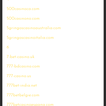
500casinoca.com
500casinono.com
5gringoscasinoaustralia.com
5gringoscasinoitalia.com
6
7-bet-casino.uk
777-bdcasino.com
777-casino.us
777bet-india.net
777betbelgie.com
777betcasinoespana.com