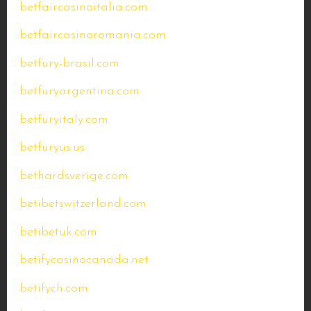
betfaircasinoitalia.com
betfaircasinoromania.com
betfury-brasil.com
betfuryargentina.com
betfuryitaly.com
betfuryus.us
bethardsverige.com
betibetswitzerland.com
betibetuk.com
betifycasinocanada.net
betifych.com