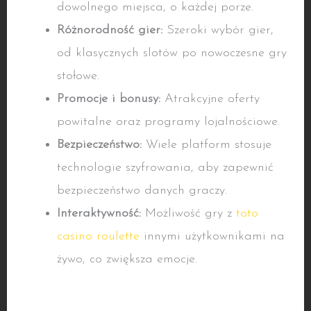
dowolnego miejsca, o każdej porze.
Różnorodność gier:
Szeroki wybór gier,
od klasycznych slotów po nowoczesne gry
stołowe.
Promocje i bonusy:
Atrakcyjne oferty
powitalne oraz programy lojalnościowe.
Bezpieczeństwo:
Wiele platform stosuje
technologie szyfrowania, aby zapewnić
bezpieczeństwo danych graczy.
Interaktywność:
Możliwość gry z
toto
casino roulette
innymi użytkownikami na
żywo, co zwiększa emocje.
Rodzaje gier dostępnych w toto casino