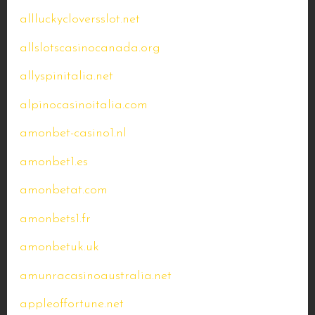
allluckycloversslot.net
allslotscasinocanada.org
allyspinitalia.net
alpinocasinoitalia.com
amonbet-casino1.nl
amonbet1.es
amonbetat.com
amonbets1.fr
amonbetuk.uk
amunracasinoaustralia.net
appleoffortune.net