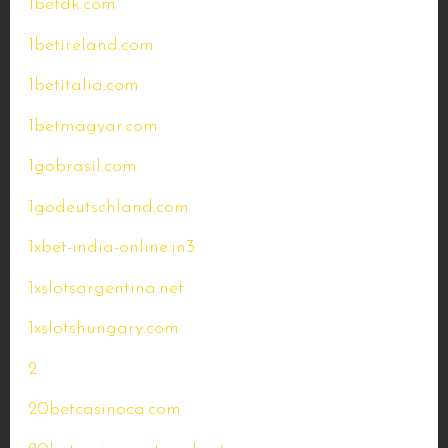
1betdk.com
1betireland.com
1betitalia.com
1betmagyar.com
1gobrasil.com
1godeutschland.com
1xbet-india-online.in3
1xslotsargentina.net
1xslotshungary.com
2
20betcasinoca.com