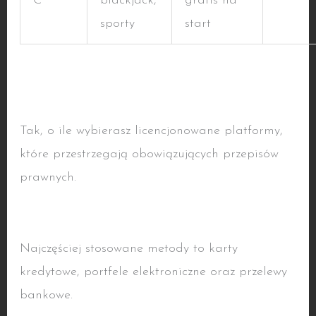
C
blackjack,
gratis na
sporty
start
Często zadawane pytania
1. Czy gra w toto casino online jest legalna?
Tak, o ile wybierasz licencjonowane platformy,
które przestrzegają obowiązujących przepisów
prawnych.
2. Jakie są najpopularniejsze metody płatności w
casino toto online?
Najczęściej stosowane metody to karty
kredytowe, portfele elektroniczne oraz przelewy
bankowe.