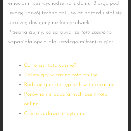
emocjami bez wychodzenia z domu. Biorąc pod
uwagę rozwój technologii, świat hazardu stał się
bardziej dostępny niż kiedykolwiek.
Przeanalizujmy, co sprawia, że
toto casino
to
wspaniała opcja dla każdego miłośnika gier.
Spis treści
Co to jest toto casino?
Zalety gry w casino toto online
Rodzaje gier dostępnych w toto casino
Porównanie popularnych casin toto
online
Często zadawane pytania