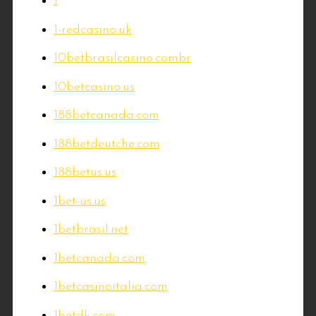
1
1-redcasino.uk
10betbrasilcasino.combr
10betcasino.us
188betcanada.com
188betdeutche.com
188betus.us
1bet-us.us
1betbrasil.net
1betcanada.com
1betcasinoitalia.com
1betdk.com