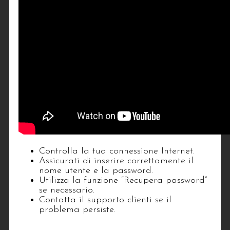
Controlla la tua connessione Internet.
Assicurati di inserire correttamente il
nome utente e la password.
Utilizza la funzione “Recupera password”
se necessario.
Contatta il supporto clienti se il
problema persiste.