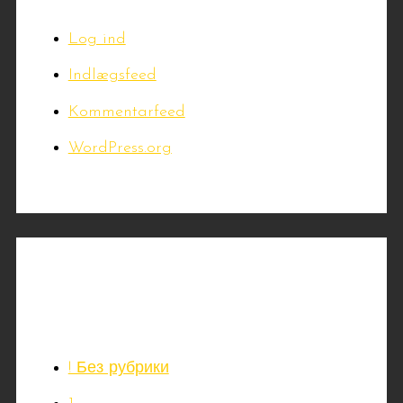
Log ind
Indlægsfeed
Kommentarfeed
WordPress.org
Kategorier
! Без рубрики