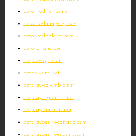
betonredfrance.net
betonredhungary.com
betonredpoland.com
betovoitalia.com
betpawagh.com
betpawang.net
betplay-colombia.net
betplayargentina.net
betplaycanada.com
betplaycasinocanada.com
betplaycasinoespana.com