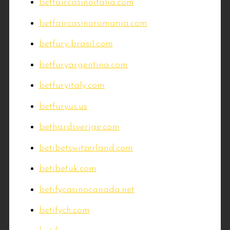
betfaircasinoitalia.com
betfaircasinoromania.com
betfury-brasil.com
betfuryargentina.com
betfuryitaly.com
betfuryus.us
bethardsverige.com
betibetswitzerland.com
betibetuk.com
betifycasinocanada.net
betifych.com