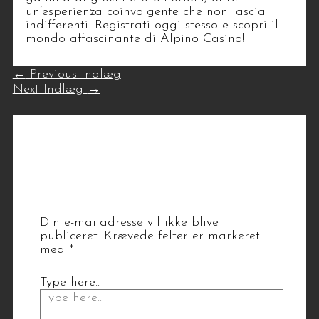
un’esperienza coinvolgente che non lascia
indifferenti. Registrati oggi stesso e scopri il
mondo affascinante di Alpino Casino!
←
Previous Indlæg
Next Indlæg
→
Leave a Comment
Din e-mailadresse vil ikke blive
publiceret.
Krævede felter er markeret
med
*
Type here..