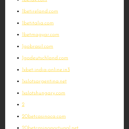
1betireland.com
1betitalia.com
1betmagyar.com
1gobrasil.com
1godeutschland.com
1xbet-india-online.in3
1xslotsargentina.net
1xslotshungary.com
2
20betcasinoca.com
20betcasinoportugal.net