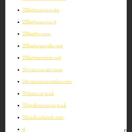
22betscasino.de
22betscasino.it
22bettn.com
22betuganda.net
22betzambia.net
24-casino-de.com
24casinocanada.com
30bets.org.uk
32redcasino.org.uk
32redireland.com
4