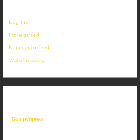
Meta
Log ind
Indlægsfeed
Kommentarfeed
WordPress.org
Kategorier
! Без рубрики
1