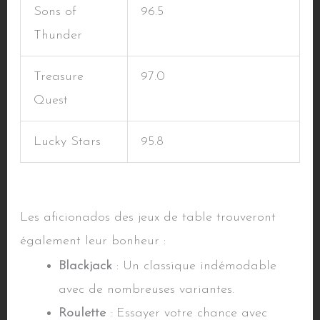
Sons of
96.5
Thunder
Treasure
97.0
Quest
Lucky Stars
95.8
Jeux de table
Les aficionados des jeux de table trouveront
également leur bonheur :
Blackjack
: Un classique indémodable
avec de nombreuses variantes.
Roulette
: Essayer votre chance avec