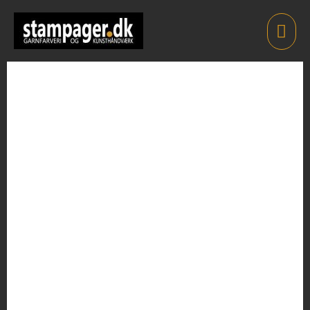
Skip
Mai
to
Men
content
Évasion Luxueuse au Cœur du
Monde du Jeu avec bdmbet
Casino
Leave a Comment
/
bdmbetfrance.org
/ By
wpmanager
Évasion Luxueuse au Cœur du Monde du Jeu
avec bdmbet Casino
Table des matières