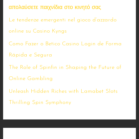
απολαύσετε παιχνίδια στο κινητό σας
Le tendenze emergenti nel gioco d’azzardo
online su Casino Kyngs
Como Fazer o Betico Casino Login de Forma
Rápida e Segura
The Role of Spinfin in Shaping the Future of
Online Gambling
Unleash Hidden Riches with Lamabet Slots
Thrilling Spin Symphony