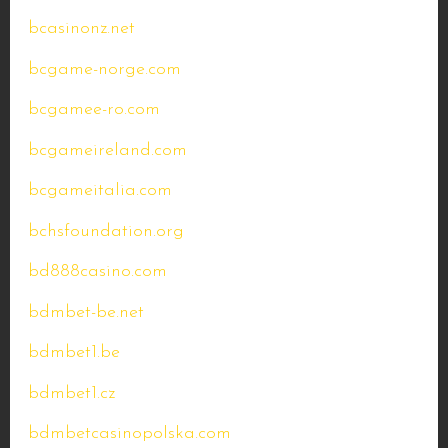
bcasinonz.net
bcgame-norge.com
bcgamee-ro.com
bcgameireland.com
bcgameitalia.com
bchsfoundation.org
bd888casino.com
bdmbet-be.net
bdmbet1.be
bdmbet1.cz
bdmbetcasinopolska.com