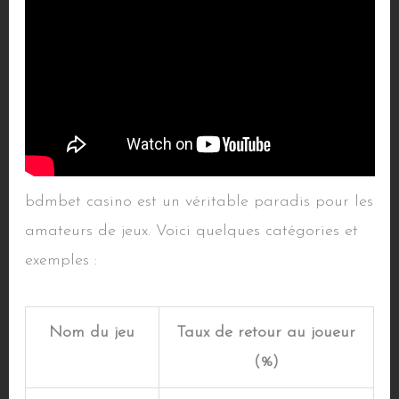
bdmbet casino est un véritable paradis pour les
amateurs de jeux. Voici quelques catégories et
exemples :
Machines à sous
Nom du jeu
Taux de retour au joueur
(%)