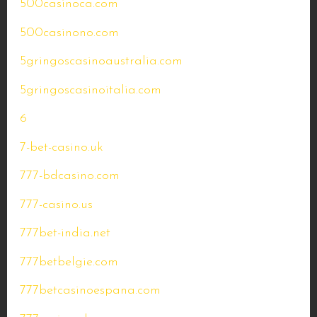
500casinoca.com
500casinono.com
5gringoscasinoaustralia.com
5gringoscasinoitalia.com
6
7-bet-casino.uk
777-bdcasino.com
777-casino.us
777bet-india.net
777betbelgie.com
777betcasinoespana.com