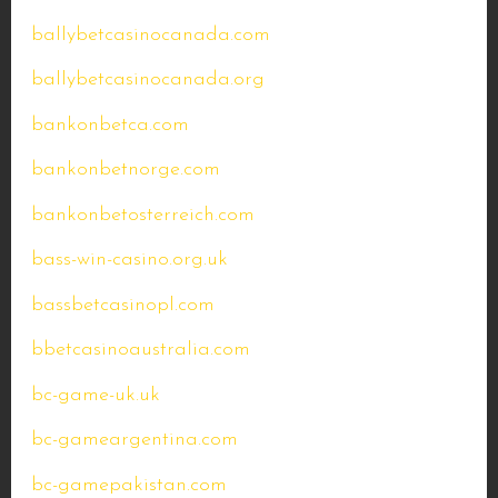
ballybetcasinocanada.com
ballybetcasinocanada.org
bankonbetca.com
bankonbetnorge.com
bankonbetosterreich.com
bass-win-casino.org.uk
bassbetcasinopl.com
bbetcasinoaustralia.com
bc-game-uk.uk
bc-gameargentina.com
bc-gamepakistan.com