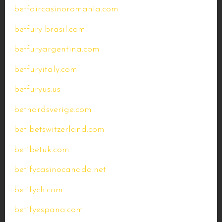
betfaircasinoromania.com
betfury-brasil.com
betfuryargentina.com
betfuryitaly.com
betfuryus.us
bethardsverige.com
betibetswitzerland.com
betibetuk.com
betifycasinocanada.net
betifych.com
betifyespana.com