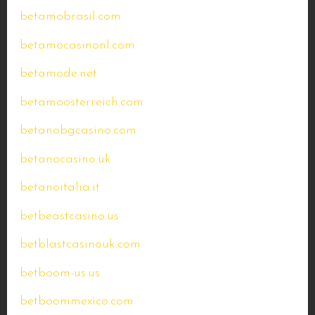
betamobrasil.com
betamocasinonl.com
betamode.net
betamoosterreich.com
betanobgcasino.com
betanocasino.uk
betanoitalia.it
betbeastcasino.us
betblastcasinouk.com
betboom-us.us
betboommexico.com