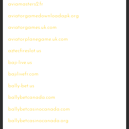
aviamasters2.fr
aviatorgamedownloadapk.org
aviatorgames.uk.com
aviatorplanegame.uk.com
aztecfireslot.us
baji-live.us
bajilivefr.com
bally-bet.us
ballybetcanada.com
ballybetcasinocanada.com
ballybetcasinocanada.org