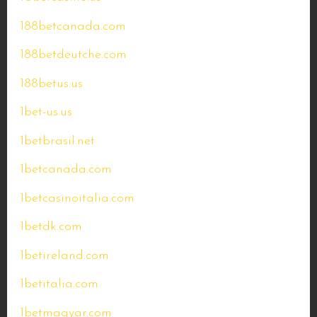
188betcanada.com
188betdeutche.com
188betus.us
1bet-us.us
1betbrasil.net
1betcanada.com
1betcasinoitalia.com
1betdk.com
1betireland.com
1betitalia.com
1betmagyar.com