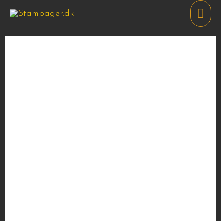
Skip
Mai
to
Men
content
Explorando la Aventura
Lúdica en el Mundo de
Playuzu Casino
Leave a Comment
/
playuzu.games
/ By
wpmanager
Explorando la Aventura Lúdica en el Mundo de
Playuzu Casino
Tabla de Contenidos