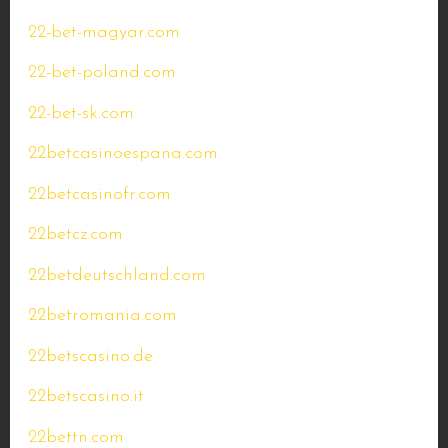
22-bet-magyar.com
22-bet-poland.com
22-bet-sk.com
22betcasinoespana.com
22betcasinofr.com
22betcz.com
22betdeutschland.com
22betromania.com
22betscasino.de
22betscasino.it
22bettn.com