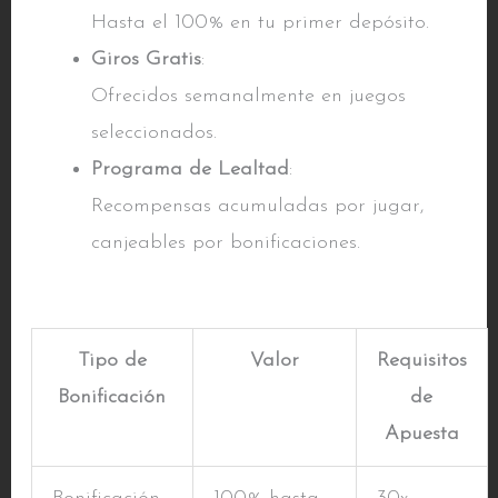
Hasta el 100% en tu primer depósito.
Giros Gratis
:
Ofrecidos semanalmente en juegos
seleccionados.
Programa de Lealtad
:
Recompensas acumuladas por jugar,
canjeables por bonificaciones.
Ejemplo de Bonificaciones
Tipo de
Valor
Requisitos
Bonificación
de
Apuesta