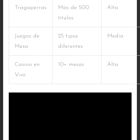
Tragaperras
Más de 500
Alta
títulos
Juegos de
25 tipos
Media
Mesa
diferentes
Casino en
10+ mesas
Alta
Vivo