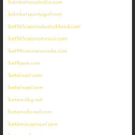
bdmbetsaustralia.com
bdmbetsportugal.com
bet365casinodeutschland.com
bet365casinomexico.com
bet99casinocanada.com
bet9jauk.com
betaliceit.com
betalicepl.com
betamobg.net
betamobrasil.com
betamocasinonl.com