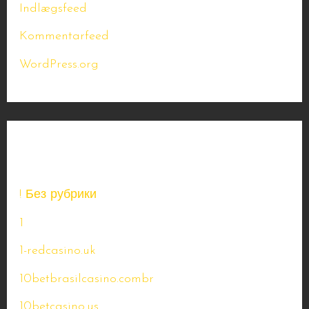
Indlægsfeed
Kommentarfeed
WordPress.org
Kategorier
! Без рубрики
1
1-redcasino.uk
10betbrasilcasino.combr
10betcasino.us