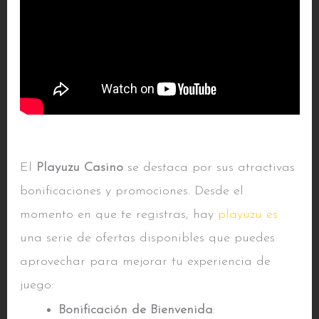
Bonos y Promociones
El
Playuzu Casino
se destaca por sus atractivas
bonificaciones y promociones. Desde el
momento en que te registras, hay
playuzu es
una serie de ofertas disponibles que puedes
aprovechar para mejorar tu experiencia de
juego:
Bonificación de Bienvenida
: