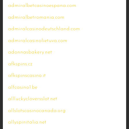
admiralbetcasinoespana.com
admiralbetromania.com
admiralcasinodeutschland.com
admiralcasinolietuva.com
adonnasbakery.net
afkspins.cz
afkspinscasino.it
alfcasino1.be
allluckycloversslot.net
allslotscasinocanada.org
allyspinitalia.net