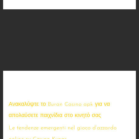
Seneste indlæg
Ανακαλύψτε το Buran Casino apk για να
απολαύσετε παιχνίδια στο κινητό σας
Le tendenze emergenti nel gioco d’azzardo