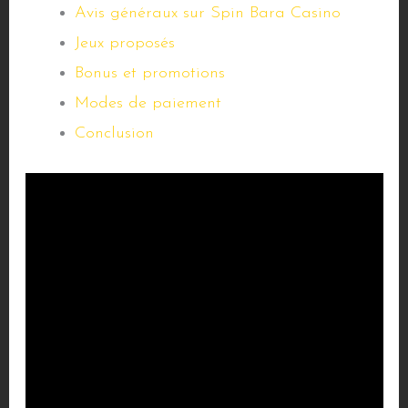
Avis généraux sur Spin Bara Casino
Jeux proposés
Bonus et promotions
Modes de paiement
Conclusion