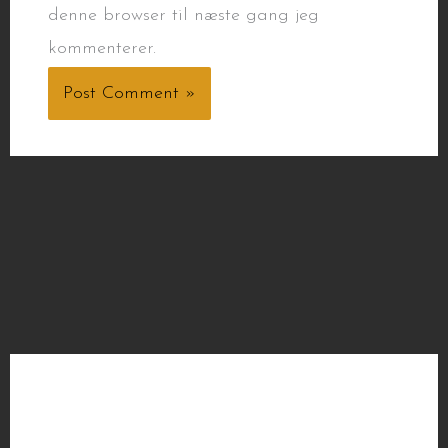
denne browser til næste gang jeg
kommenterer.
Seneste indlæg