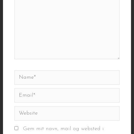
Name*
Email*
Website
Gem mit navn, mail og websted i