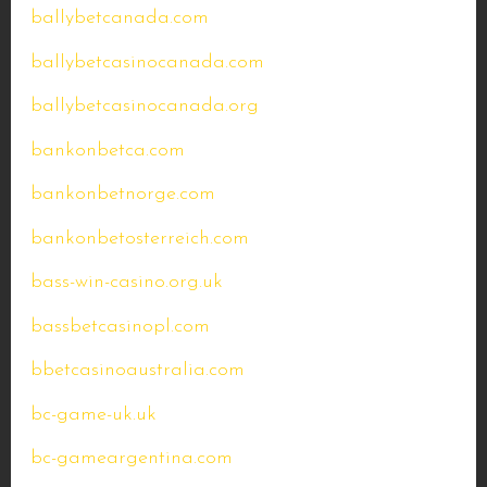
ballybetcanada.com
ballybetcasinocanada.com
ballybetcasinocanada.org
bankonbetca.com
bankonbetnorge.com
bankonbetosterreich.com
bass-win-casino.org.uk
bassbetcasinopl.com
bbetcasinoaustralia.com
bc-game-uk.uk
bc-gameargentina.com