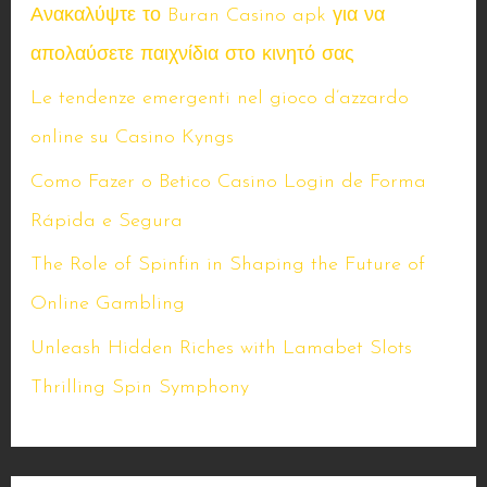
Ανακαλύψτε το Buran Casino apk για να
απολαύσετε παιχνίδια στο κινητό σας
Le tendenze emergenti nel gioco d’azzardo
online su Casino Kyngs
Como Fazer o Betico Casino Login de Forma
Rápida e Segura
The Role of Spinfin in Shaping the Future of
Online Gambling
Unleash Hidden Riches with Lamabet Slots
Thrilling Spin Symphony