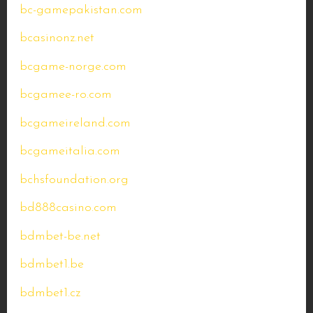
bc-gamepakistan.com
bcasinonz.net
bcgame-norge.com
bcgamee-ro.com
bcgameireland.com
bcgameitalia.com
bchsfoundation.org
bd888casino.com
bdmbet-be.net
bdmbet1.be
bdmbet1.cz