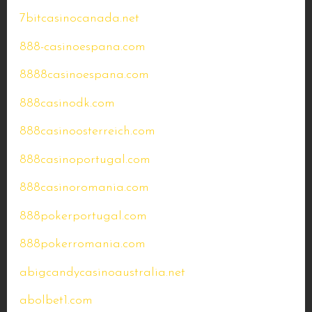
7bitcasinocanada.net
888-casinoespana.com
8888casinoespana.com
888casinodk.com
888casinoosterreich.com
888casinoportugal.com
888casinoromania.com
888pokerportugal.com
888pokerromania.com
abigcandycasinoaustralia.net
abolbet1.com