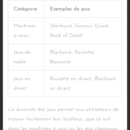
Catégorie
Exemples de jeux
Machines
Starburst, Gonzo’s Quest,
à sous
Book of Dead
Jeux de
Blackjack, Roulette,
table
Baccarat
Jeux en
Roulette en direct, Blackjack
direct
en direct
La diversité des jeux permet aux utilisateurs de
trouver facilement leur bonheur, que ce soit
dans les machines à sous ou les jeux classiques