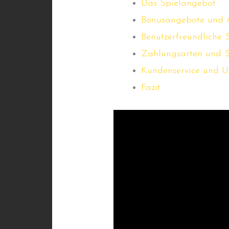
Das Spielangebot
Bonusangebote und 
Benutzerfreundliche
Zahlungsarten und S
Kundenservice und U
Fazit