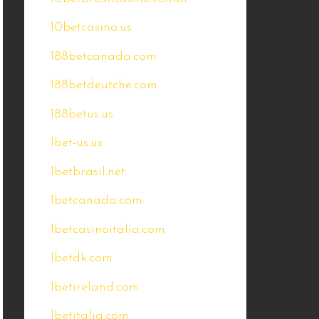
10betcasino.us
188betcanada.com
188betdeutche.com
188betus.us
1bet-us.us
1betbrasil.net
1betcanada.com
1betcasinoitalia.com
1betdk.com
1betireland.com
1betitalia.com