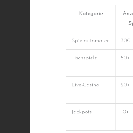
Vergleichstabelle der Spiel
Kategorie
Anz
S
Spielautomaten
300
Tischspiele
50+
Live-Casino
20+
Jackpots
10+