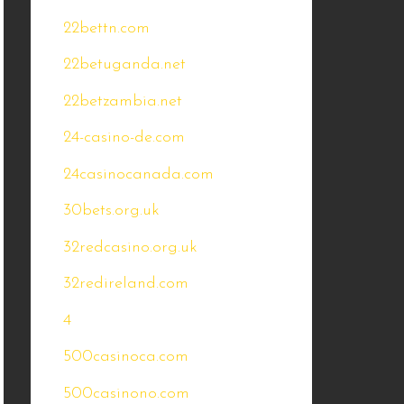
22bettn.com
22betuganda.net
22betzambia.net
24-casino-de.com
24casinocanada.com
30bets.org.uk
32redcasino.org.uk
32redireland.com
4
500casinoca.com
500casinono.com