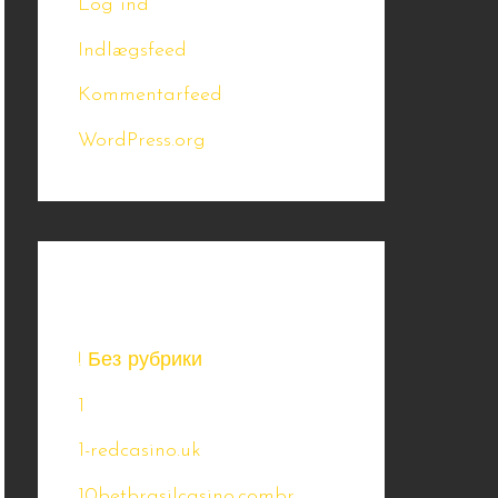
Log ind
Indlægsfeed
Kommentarfeed
WordPress.org
Kategorier
! Без рубрики
1
1-redcasino.uk
10betbrasilcasino.combr