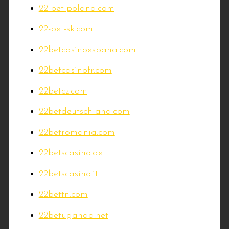
22-bet-poland.com
22-bet-sk.com
22betcasinoespana.com
22betcasinofr.com
22betcz.com
22betdeutschland.com
22betromania.com
22betscasino.de
22betscasino.it
22bettn.com
22betuganda.net