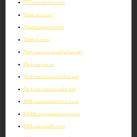
777mxcasino.com
7bet-no.com
7betcasinoit.com
7betnl.com
7bit-casino-australia.net
7bitcasino.us
7bitcasinoaustralia.net
7bitcasinocanada.net
888-casinoespana.com
8888casinoespana.com
888casinodk.com