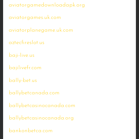
aviatorgamedownloadapk.org
aviatorgames.uk.com
aviatorplanegame.uk.com
aztecfireslot.us
baji-live.us
bajilivefr.com
bally-bet.us
ballybetcanada.com
ballybetcasinocanada.com
ballybetcasinocanada.org
bankonbetca.com