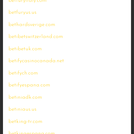
betfuryitaly.com
betfuryus.us
bethardsverige.com
betibetswitzerland.com
betibetuk.com
betifycasinocanada.net
betifych.com
betifyespana.com
betiniadk.com
betiniaus.us
betking-tr.com
betkingespana.com