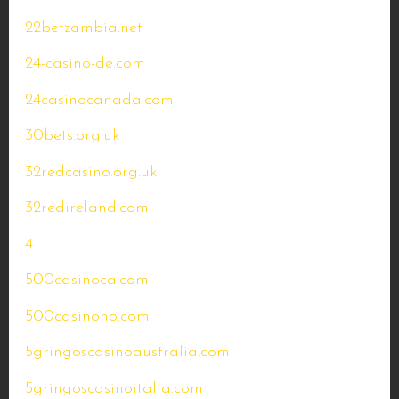
22betzambia.net
24-casino-de.com
24casinocanada.com
30bets.org.uk
32redcasino.org.uk
32redireland.com
4
500casinoca.com
500casinono.com
5gringoscasinoaustralia.com
5gringoscasinoitalia.com