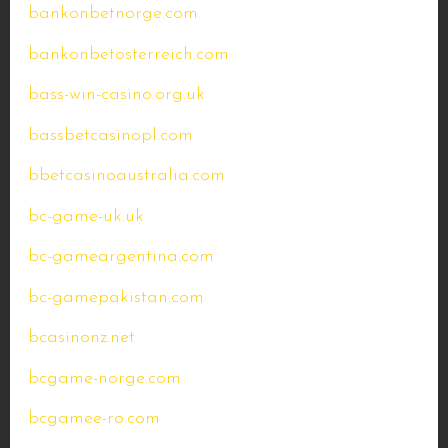
bankonbetnorge.com
bankonbetosterreich.com
bass-win-casino.org.uk
bassbetcasinopl.com
bbetcasinoaustralia.com
bc-game-uk.uk
bc-gameargentina.com
bc-gamepakistan.com
bcasinonz.net
bcgame-norge.com
bcgamee-ro.com