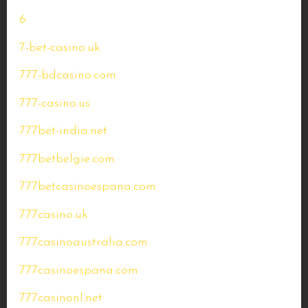
6
7-bet-casino.uk
777-bdcasino.com
777-casino.us
777bet-india.net
777betbelgie.com
777betcasinoespana.com
777casino.uk
777casinoaustralia.com
777casinoespana.com
777casinonl.net