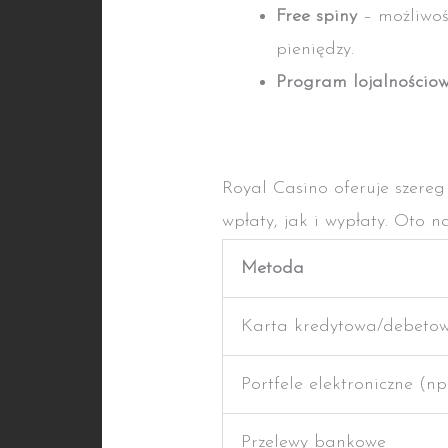
Free spiny
– możliwoś
pieniędzy.
Program lojalnościo
Metody płatności
Royal Casino oferuje szereg
wpłaty, jak i wypłaty. Oto n
Metoda
Karta kredytowa/debeto
Portfele elektroniczne (np.
Przelewy bankowe