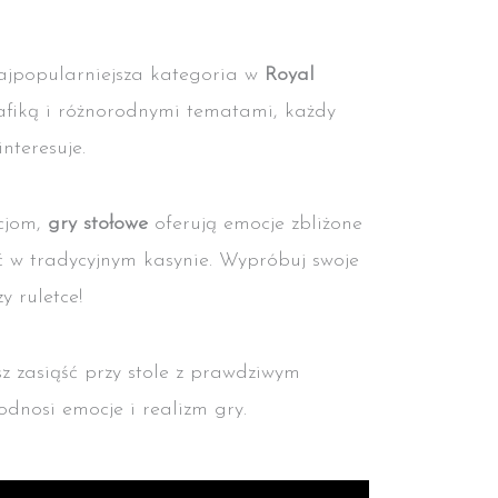
ajpopularniejsza kategoria w
Royal
afiką i różnorodnymi tematami, każdy
nteresuje.
acjom,
gry stołowe
oferują emocje zbliżone
ć w tradycyjnym kasynie. Wypróbuj swoje
y ruletce!
 zasiąść przy stole z prawdziwym
dnosi emocje i realizm gry.