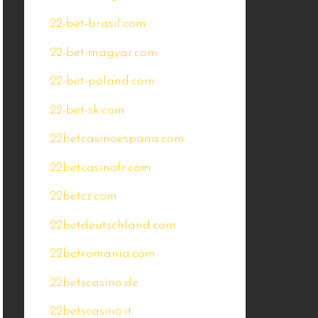
22-bet-brasil.com
22-bet-magyar.com
22-bet-poland.com
22-bet-sk.com
22betcasinoespana.com
22betcasinofr.com
22betcz.com
22betdeutschland.com
22betromania.com
22betscasino.de
22betscasino.it