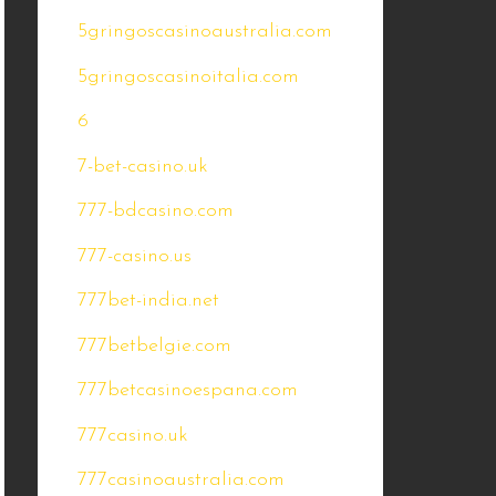
5gringoscasinoaustralia.com
5gringoscasinoitalia.com
6
7-bet-casino.uk
777-bdcasino.com
777-casino.us
777bet-india.net
777betbelgie.com
777betcasinoespana.com
777casino.uk
777casinoaustralia.com