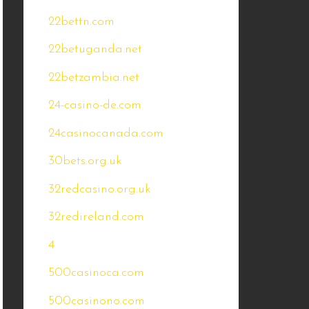
22bettn.com
22betuganda.net
22betzambia.net
24-casino-de.com
24casinocanada.com
30bets.org.uk
32redcasino.org.uk
32redireland.com
4
500casinoca.com
500casinono.com