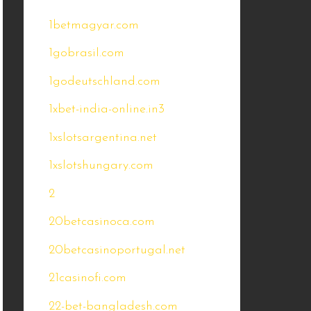
1betmagyar.com
1gobrasil.com
1godeutschland.com
1xbet-india-online.in3
1xslotsargentina.net
1xslotshungary.com
2
20betcasinoca.com
20betcasinoportugal.net
21casinofi.com
22-bet-bangladesh.com