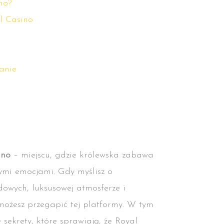
no?
l Casino
fanie
ino
– miejscu, gdzie królewska zabawa
ymi emocjami. Gdy myślisz o
owych, luksusowej atmosferze i
możesz przegapić tej platformy. W tym
 sekrety, które sprawiają, że Royal