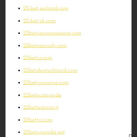
22-bet-poland.com
22-bet-sk.com
22betcasinoespana.com
22betcasinofr.com
22betcz.com
22betdeutschland.com
22betromania.com
22betscasino.de
22betscasino.it
22bettn.com
22betuganda.net