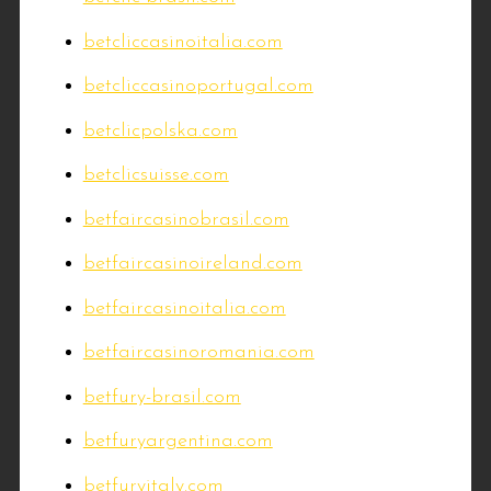
betcliccasinoitalia.com
betcliccasinoportugal.com
betclicpolska.com
betclicsuisse.com
betfaircasinobrasil.com
betfaircasinoireland.com
betfaircasinoitalia.com
betfaircasinoromania.com
betfury-brasil.com
betfuryargentina.com
betfuryitaly.com