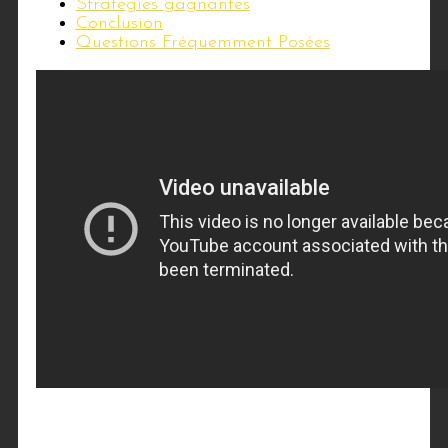
Stratégies gagnantes
Conclusion
Questions Fréquemment Posées
Introduction