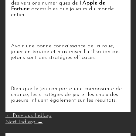
des versions numériques de l’
Apple de
Fortune
accessibles aux joueurs du monde
entier.
Quelles sont les meilleures stratégies pour
gagner ?
Avoir une bonne connaissance de la roue,
jouer en équipe et maximiser l’utilisation des
jetons sont des stratégies efficaces.
L’Apple de Fortune est-il un jeu de hasard
?
Bien que le jeu comporte une composante de
chance, les stratégies de jeu et les choix des
joueurs influent également sur les résultats.
←
Previous Indlæg
Next Indlæg
→