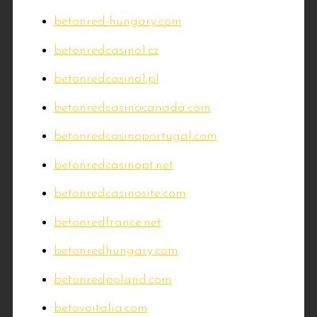
betonred-hungary.com
betonredcasino1.cz
betonredcasino1.pl
betonredcasinocanada.com
betonredcasinoportugal.com
betonredcasinopt.net
betonredcasinosite.com
betonredfrance.net
betonredhungary.com
betonredpoland.com
betovoitalia.com