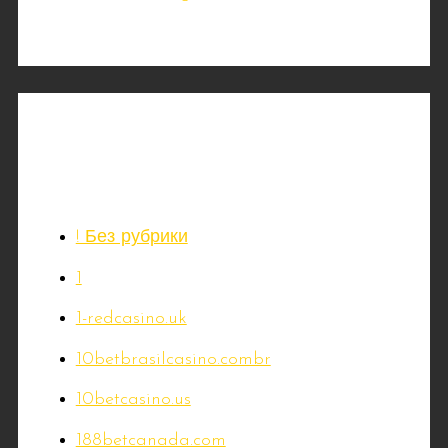
Kategorier
! Без рубрики
1
1-redcasino.uk
10betbrasilcasino.combr
10betcasino.us
188betcanada.com