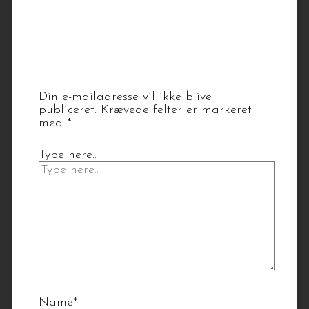
Leave a Comment
Din e-mailadresse vil ikke blive
publiceret.
Krævede felter er markeret
med
*
Type here..
Name*