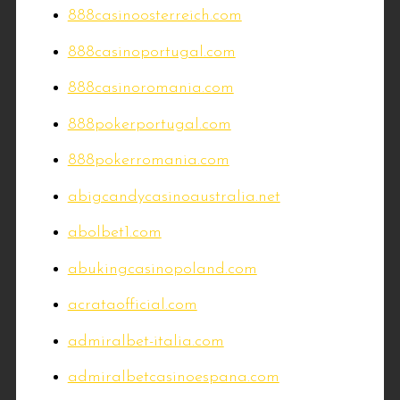
888casinoosterreich.com
888casinoportugal.com
888casinoromania.com
888pokerportugal.com
888pokerromania.com
abigcandycasinoaustralia.net
abolbet1.com
abukingcasinopoland.com
acrataofficial.com
admiralbet-italia.com
admiralbetcasinoespana.com