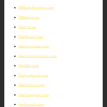
188betdeutche.com
188betus.us
1bet-us.us
1betbrasil.net
1betcanada.com
1betcasinoitalia.com
1betdk.com
1betireland.com
1betitalia.com
1betmagyar.com
1gobrasil.com