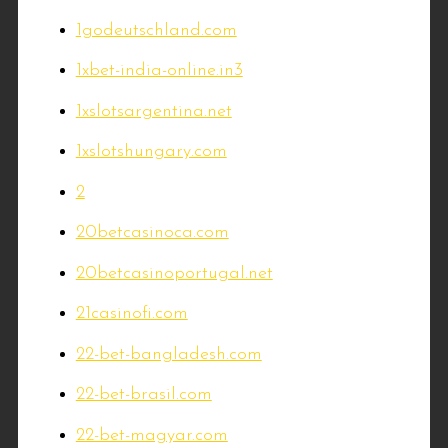
1godeutschland.com
1xbet-india-online.in3
1xslotsargentina.net
1xslotshungary.com
2
20betcasinoca.com
20betcasinoportugal.net
21casinofi.com
22-bet-bangladesh.com
22-bet-brasil.com
22-bet-magyar.com