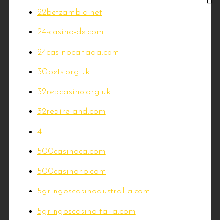
22betzambia.net
24-casino-de.com
24casinocanada.com
30bets.org.uk
32redcasino.org.uk
32redireland.com
4
500casinoca.com
500casinono.com
5gringoscasinoaustralia.com
5gringoscasinoitalia.com