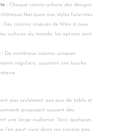
te :
Chaque casino arbore des designs
châteaux féeriques aux styles futuristes.
:
Des casinos inspirés de films à ceux
ntes cultures du monde, les options sont
 :
De nombreux casinos uniques
ments réguliers, ajoutant une touche
ntaire.
s des Casinos Uniques
tent pas seulement aux jeux de table et
issements proposent souvent des
rent une large audience. Voici quelques
e l’on peut vivre dans ces casinos pas