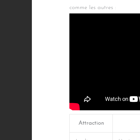
comme les autres :
Attraction