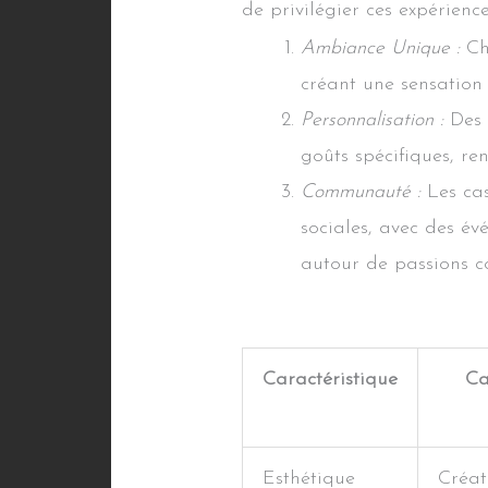
de privilégier ces expériences
Ambiance Unique :
Ch
créant une sensation
Personnalisation :
Des 
goûts spécifiques, re
Communauté :
Les cas
sociales, avec des év
autour de passions 
Comparaison avec les Casin
Caractéristique
Ca
Esthétique
Créat