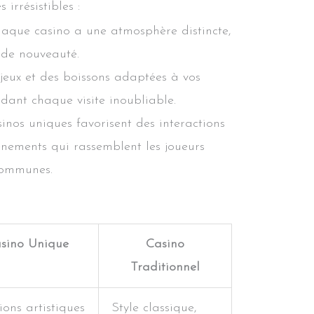
 irrésistibles :
aque casino a une atmosphère distincte,
 de nouveauté.
jeux et des boissons adaptées à vos
ndant chaque visite inoubliable.
inos uniques favorisent des interactions
énements qui rassemblent les joueurs
communes.
os Traditionnels
sino Unique
Casino
Traditionnel
ions artistiques
Style classique,