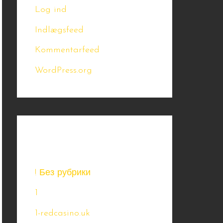
Log ind
Indlægsfeed
Kommentarfeed
WordPress.org
Kategorier
! Без рубрики
1
1-redcasino.uk