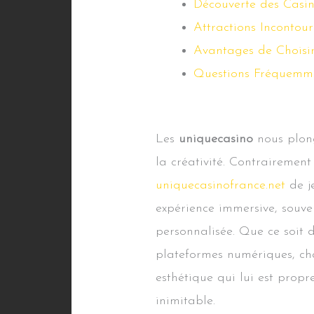
Découverte des Casi
Attractions Incontou
Avantages de Choisi
Questions Fréquemm
Découverte des Casinos Un
Les
uniquecasino
nous plon
la créativité. Contrairement
uniquecasinofrance.net
de je
expérience immersive, souve
personnalisée. Que ce soit 
plateformes numériques, ch
esthétique qui lui est prop
inimitable.