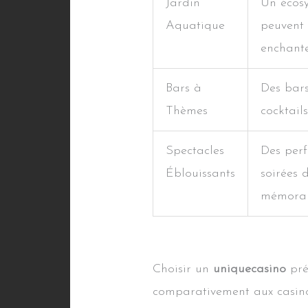
Jardin
Un écosy
Aquatique
peuvent 
enchante
Bars à
Des bars
Thèmes
cocktail
Spectacles
Des per
Éblouissants
soirées 
mémorab
Avantages de Choisir un C
Choisir un
uniquecasino
pré
comparativement aux casinos