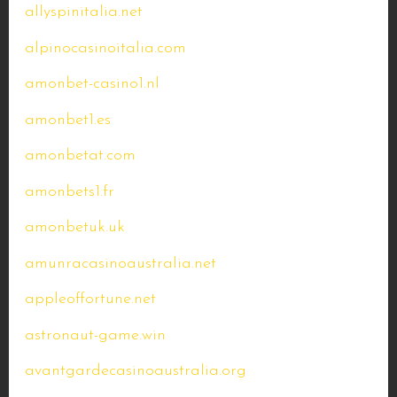
allyspinitalia.net
alpinocasinoitalia.com
amonbet-casino1.nl
amonbet1.es
amonbetat.com
amonbets1.fr
amonbetuk.uk
amunracasinoaustralia.net
appleoffortune.net
astronaut-game.win
avantgardecasinoaustralia.org