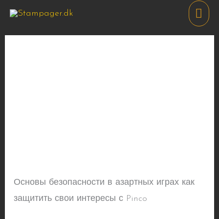
Skip
Mai
to
Men
content
Основы безопасности в
азартных играх как
защитить свои интересы с
Pinco
Leave a Comment
/
Public
/ By
927b028c
Основы безопасности в азартных играх как
защитить свои интересы с Pinco
Понимание основ безопасности в азартных