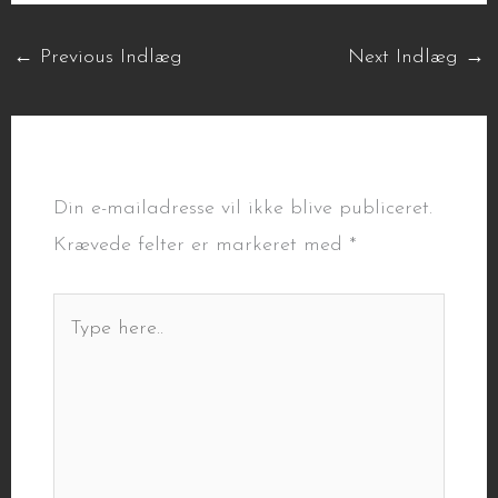
←
Previous Indlæg
Next Indlæg
→
Leave a Comment
Din e-mailadresse vil ikke blive publiceret.
Krævede felter er markeret med
*
Type
here..