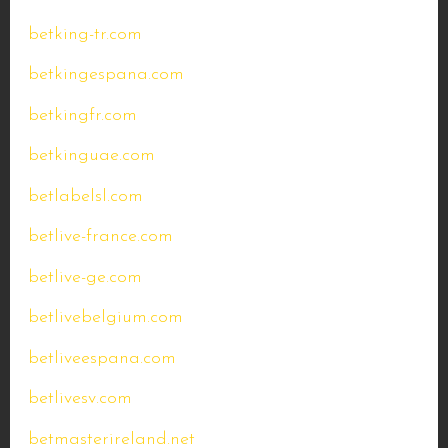
betking-tr.com
betkingespana.com
betkingfr.com
betkinguae.com
betlabelsl.com
betlive-france.com
betlive-ge.com
betlivebelgium.com
betliveespana.com
betlivesv.com
betmasterireland.net