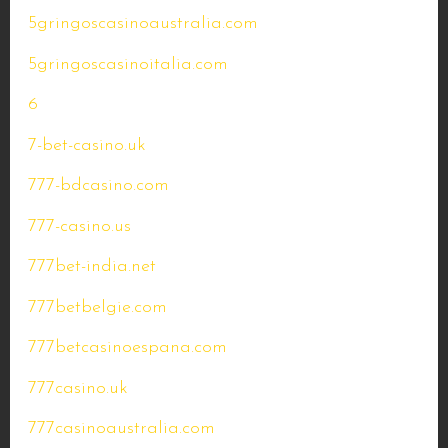
5gringoscasinoaustralia.com
5gringoscasinoitalia.com
6
7-bet-casino.uk
777-bdcasino.com
777-casino.us
777bet-india.net
777betbelgie.com
777betcasinoespana.com
777casino.uk
777casinoaustralia.com