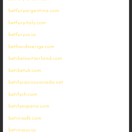
betfuryargentina.com
betfuryitaly.com
betfuryus.us
bethardsverige.com
betibetswitzerland.com
betibetuk.com
betifycasinocanada.net
betifych.com
betifyespana.com
betiniadk.com
betiniaus.us