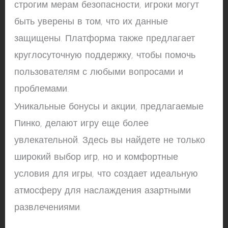
строгим мерам безопасности, игроки могут
быть уверены в том, что их данные
защищены. Платформа также предлагает
круглосуточную поддержку, чтобы помочь
пользователям с любыми вопросами и
проблемами.
Уникальные бонусы и акции, предлагаемые
Пинко, делают игру еще более
увлекательной. Здесь вы найдете не только
широкий выбор игр, но и комфортные
условия для игры, что создает идеальную
атмосферу для наслаждения азартными
развлечениями.