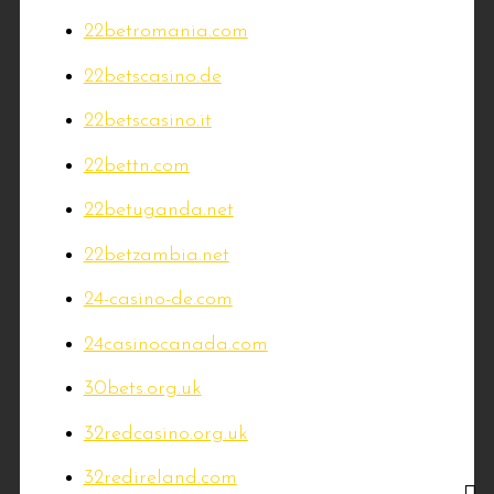
22betromania.com
22betscasino.de
22betscasino.it
22bettn.com
22betuganda.net
22betzambia.net
24-casino-de.com
24casinocanada.com
30bets.org.uk
32redcasino.org.uk
32redireland.com