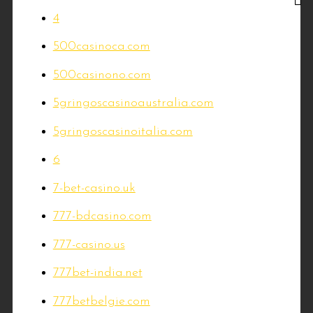
4
500casinoca.com
500casinono.com
5gringoscasinoaustralia.com
5gringoscasinoitalia.com
6
7-bet-casino.uk
777-bdcasino.com
777-casino.us
777bet-india.net
777betbelgie.com