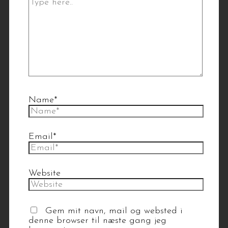
Name*
Email*
Website
Gem mit navn, mail og websted i
denne browser til næste gang jeg