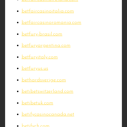
betfaircasinoitalia.com
betfaircasinoromania.com
betfury-brasil.com
betfuryargentina.com
betfuryitaly.com
betfuryus.us
bethardsverige.com
betibetswitzerland.com
betibetuk.com
betifycasinocanada.net
betifych.com