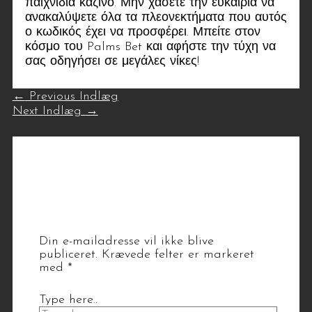
παιχνίδια καζίνο. Μην χάσετε την ευκαιρία να
ανακαλύψετε όλα τα πλεονεκτήματα που αυτός
ο κωδικός έχει να προσφέρει. Μπείτε στον
κόσμο του Palms Bet και αφήστε την τύχη να
σας οδηγήσει σε μεγάλες νίκες!
←
Previous Indlæg
Next Indlæg
→
Leave a Comment
Din e-mailadresse vil ikke blive
publiceret.
Krævede felter er markeret
med
*
Type here..