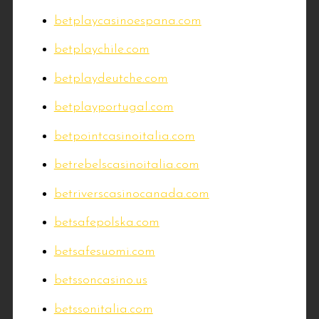
betplaycasinoespana.com
betplaychile.com
betplaydeutche.com
betplayportugal.com
betpointcasinoitalia.com
betrebelscasinoitalia.com
betriverscasinocanada.com
betsafepolska.com
betsafesuomi.com
betssoncasino.us
betssonitalia.com