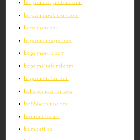
bc-gameargentina.com
bc-gamepakistan.com
bcasinonz.net
bcgame-norge.com
bcgamee-ro.com
bcgameireland.com
bcgameitalia.com
bchsfoundation.org
bd888casino.com
bdmbet-be.net
bdmbet1.be