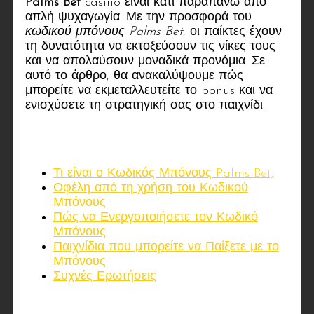
Palms Bet
casino είναι κάτι παραπάνω από
απλή ψυχαγωγία. Με την προσφορά του
κωδικού μπόνους Palms Bet
, οι παίκτες έχουν
τη δυνατότητα να εκτοξεύσουν τις νίκες τους
και να απολαύσουν μοναδικά προνόμια. Σε
αυτό το άρθρο, θα ανακαλύψουμε πώς
μπορείτε να εκμεταλλευτείτε το bonus και να
ενισχύσετε τη στρατηγική σας στο παιχνίδι.
Περιεχόμενα
Τι είναι ο Κωδικός Μπόνους Palms Bet;
Οφέλη από τη χρήση του Κωδικού
Μπόνους
Πώς να Ενεργοποιήσετε τον Κωδικό
Μπόνους
Παιχνίδια που μπορείτε να Παίξετε με το
Μπόνους
Συχνές Ερωτήσεις
Τι είναι ο Κωδικός Μπόνους