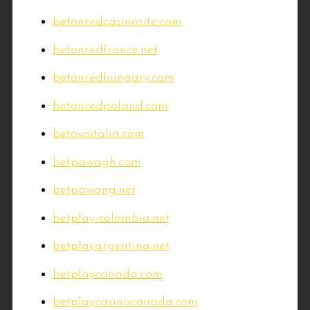
betonredcasinosite.com
betonredfrance.net
betonredhungary.com
betonredpoland.com
betovoitalia.com
betpawagh.com
betpawang.net
betplay-colombia.net
betplayargentina.net
betplaycanada.com
betplaycasinocanada.com