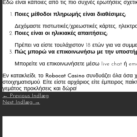
Εδώ είναι κάποιες από τις πιο συχνές ερωτήσεις σχετι
Ποιες μέθοδοι πληρωμής είναι διαθέσιμες;
Δεχόμαστε πιστωτικές/χρεωστικές κάρτες, ηλεκτρο
Ποιες είναι οι ηλικιακές απαιτήσεις;
Πρέπει να είστε τουλάχιστον 18 ετών για να συμμε
Πώς μπορώ να επικοινωνήσω με την υποστήρ
Μπορείτε να επικοινωνήσετε μέσω live chat ή ema
Εν κατακλείδι, το
Robocat Casino
συνδυάζει όλα όσα χρ
στοιχηματισμού. Είτε είστε αρχάριος είτε έμπειρος παί
γεμάτος προκλήσεις και δώρα!
←
Previous Indlæg
Next Indlæg
→