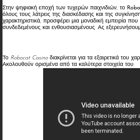
Στην ψηφιακή εποχή των τυχερών παιχνιδιών, το
Robo
όλους τους λάτρεις της διασκέδασης και της συγκίνηση
χαρακτηριστικά, προσφέρει μια μοναδική εμπειρία που
συνδεδεμένους και ενθουσιασμένους. Ας εξερευνήσουμε
Χαρακτηριστικά του Robocat Casin
Το
Robocat Casino
διακρίνεται για τα εξαιρετικά του χα
Ακολουθούν ορισμένα από τα καλύτερα στοιχεία του: