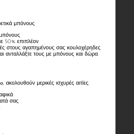
ρετικά μπόνους:
μπόνους.
ε 50% επιπλέον.
ς στους αγαπημένους σας κουλοχέρηδες.
ι ανταλλάξτε τους με μπόνους και δώρα.
o
no
, ακολουθούν μερικές ισχυρές αιτίες:
αφικά.
ατά σας.
.