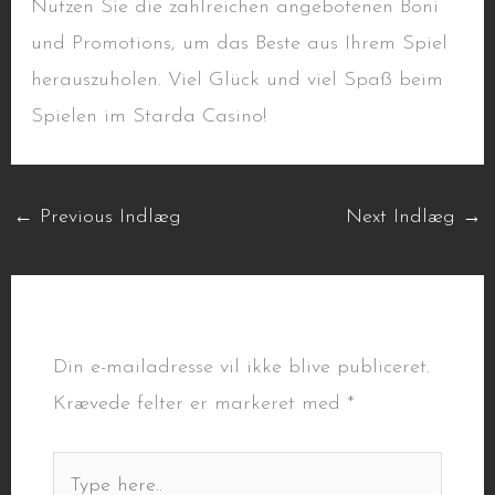
Nutzen Sie die zahlreichen angebotenen Boni
und Promotions, um das Beste aus Ihrem Spiel
herauszuholen. Viel Glück und viel Spaß beim
Spielen im Starda Casino!
←
Previous Indlæg
Next Indlæg
→
Leave a Comment
Din e-mailadresse vil ikke blive publiceret.
Krævede felter er markeret med
*
Type