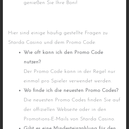
genießen Sie Ihre Boni!
Häufige Fragen
Hier sind einige häufig gestellte Fragen zu
Starda Casino und dem Promo Code:
Wie oft kann ich den Promo Code
nutzen?
Der Promo Code kann in der Regel nur
einmal pro Spieler verwendet werden.
Wo finde ich die neuesten Promo Codes?
Die neuesten Promo Codes finden Sie auf
der offiziellen Webseite oder in den
Promotions-E-Mails von Starda Casino.
Gibt es eine Mindesteinzahlung für den