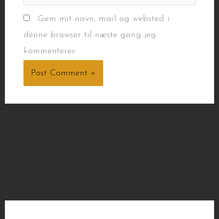
Gem mit navn, mail og websted i
denne browser til næste gang jeg
kommenterer.