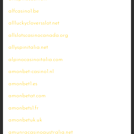
alfcasino1.be
allluckycloversslot.net
allslotscasinocanada.org
allyspinitalia.net
alpinocasinoitalia.com
amonbet-casino1.nl
amonbet1.es
amonbetat.com
amonbets1.fr
amonbetuk.uk
amunracasinoaustralia.net