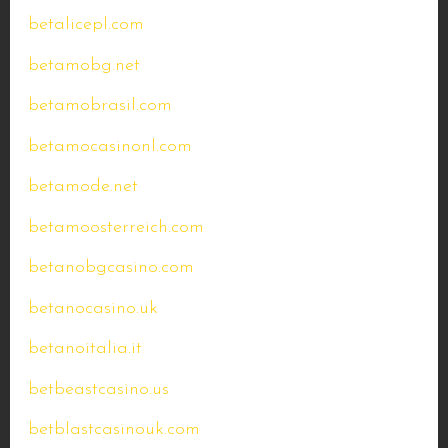
betalicepl.com
betamobg.net
betamobrasil.com
betamocasinonl.com
betamode.net
betamoosterreich.com
betanobgcasino.com
betanocasino.uk
betanoitalia.it
betbeastcasino.us
betblastcasinouk.com