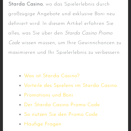
Starda Casino
, wo das Spielerlebnis durch
großzügige Angebote und exklusive Boni neu
definiert wird. In diesem Artikel erfahren Sie
alles, was Sie über den
Starda Casino Promo
Code
wissen müssen, um Ihre Gewinnchancen zu
maximieren und Ihr Spielerlebnis zu verbessern.
Inhaltsverzeichnis
Was ist Starda Casino?
Vorteile des Spielens im Starda Casino
Promotions und Boni
Der Starda Casino Promo Code
So nutzen Sie den Promo Code
Häufige Fragen