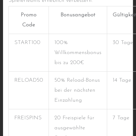
Spielerlebnis erheblich verbessern.
Promo
Bonusangebot
Gültigkei
Code
START100
100%
30 Tage
Willkommensbonus
bis zu 200€
RELOAD50
50% Reload-Bonus
14 Tage
bei der nächsten
Einzahlung
FREISPINS
20 Freispiele für
7 Tage
ausgewählte