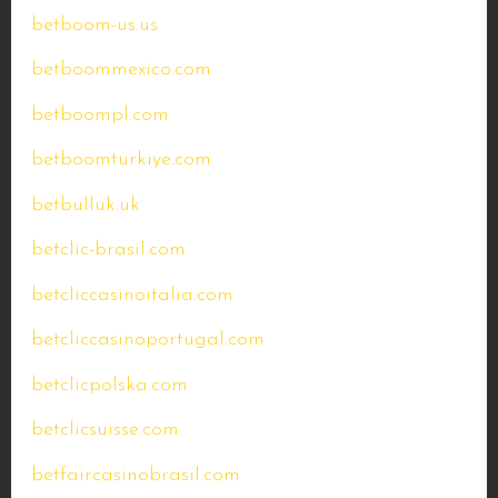
betboom-us.us
betboommexico.com
betboompl.com
betboomturkiye.com
betbulluk.uk
betclic-brasil.com
betcliccasinoitalia.com
betcliccasinoportugal.com
betclicpolska.com
betclicsuisse.com
betfaircasinobrasil.com