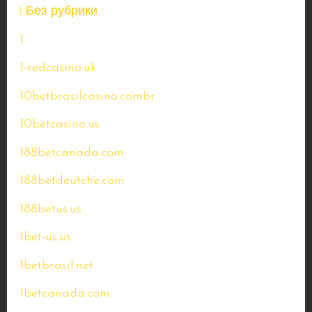
! Без рубрики
1
1-redcasino.uk
10betbrasilcasino.combr
10betcasino.us
188betcanada.com
188betdeutche.com
188betus.us
1bet-us.us
1betbrasil.net
1betcanada.com