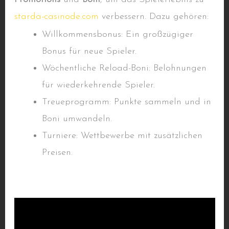
starda-casinode.com
verbessern. Dazu gehören:
Willkommensbonus: Ein großzügiger
Bonus für neue Spieler.
Wöchentliche Reload-Boni: Belohnungen
für wiederkehrende Spieler.
Treueprogramm: Punkte sammeln und in
Boni umwandeln.
Turniere: Wettbewerbe mit zusätzlichen
Preisen.
Der Starda Casino Promo Code