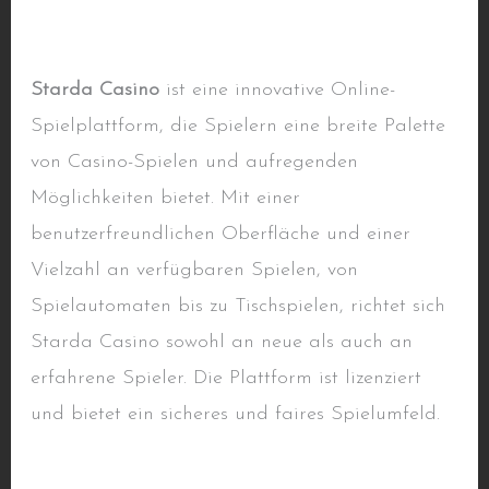
Was ist Starda Casino?
Starda Casino
ist eine innovative Online-
Spielplattform, die Spielern eine breite Palette
von Casino-Spielen und aufregenden
Möglichkeiten bietet. Mit einer
benutzerfreundlichen Oberfläche und einer
Vielzahl an verfügbaren Spielen, von
Spielautomaten bis zu Tischspielen, richtet sich
Starda Casino sowohl an neue als auch an
erfahrene Spieler. Die Plattform ist lizenziert
und bietet ein sicheres und faires Spielumfeld.
Vorteile des Spielens im Starda Casino