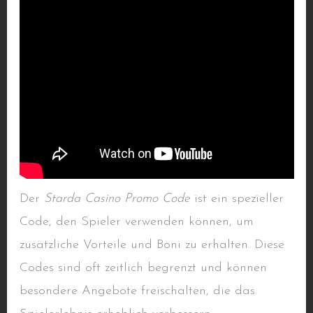
Der
Starda Casino Promo Code
ist ein spezieller
Code, den Spieler verwenden können, um
zusätzliche Vorteile und Boni zu erhalten. Diese
Codes sind oft zeitlich begrenzt und können
besondere Angebote freischalten, die das