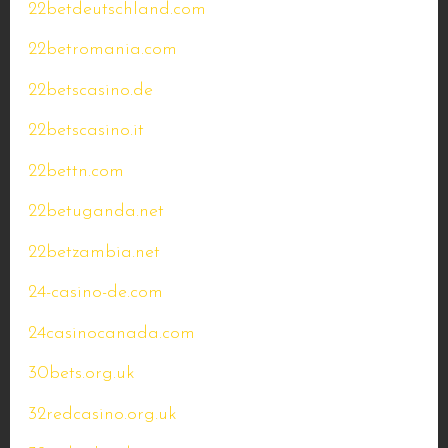
22betdeutschland.com
22betromania.com
22betscasino.de
22betscasino.it
22bettn.com
22betuganda.net
22betzambia.net
24-casino-de.com
24casinocanada.com
30bets.org.uk
32redcasino.org.uk