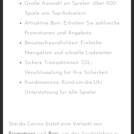
Große Auswahl an Spielen: Über 500
Spiele von Top-Anbietern.
Attraktive Boni: Erhalten Sie zahlreiche
Promotionen und Angebote.
Benutzerfreundlichkeit: Einfache
Navigation und schnelle Ladezeiten.
Sichere Transaktionen: SSL-
Verschlüsselung für Ihre Sicherheit.
Kundenservice: Rund-um-die-Uhr
Unterstützung für alle Spieler.
Promotions und Boni
Starda Casino bietet eine Vielzahl von
Promotions
und
Boni
, um das Spielerlebnis zu