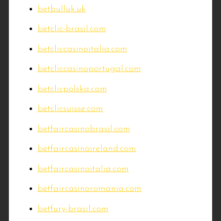
betbulluk.uk
betclic-brasil.com
betcliccasinoitalia.com
betcliccasinoportugal.com
betclicpolska.com
betclicsuisse.com
betfaircasinobrasil.com
betfaircasinoireland.com
betfaircasinoitalia.com
betfaircasinoromania.com
betfury-brasil.com