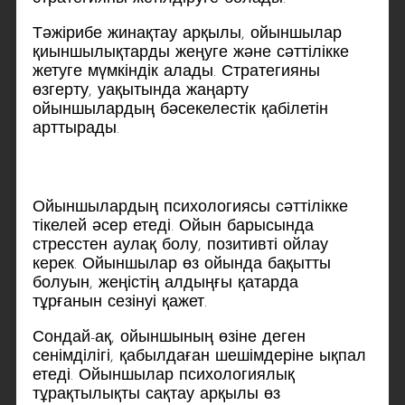
Тәжірибе жинақтау арқылы, ойыншылар
қиыншылықтарды жеңуге және сәттілікке
жетуге мүмкіндік алады. Стратегияны
өзгерту, уақытында жаңарту
ойыншылардың бәсекелестік қабілетін
арттырады.
Ойынның психологиясы
Ойыншылардың психологиясы сәттілікке
тікелей әсер етеді. Ойын барысында
стресстен аулақ болу, позитивті ойлау
керек. Ойыншылар өз ойында бақытты
болуын, жеңістің алдыңғы қатарда
тұрғанын сезінуі қажет.
Сондай-ақ, ойыншының өзіне деген
сенімділігі, қабылдаған шешімдеріне ықпал
етеді. Ойыншылар психологиялық
тұрақтылықты сақтау арқылы өз