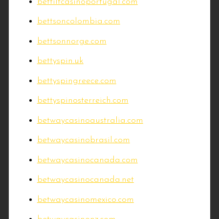
bettiltcasinoportugal.com
bettsoncolombia.com
bettsonnorge.com
bettyspin.uk
bettyspingreece.com
bettyspinosterreich.com
betwaycasinoaustralia.com
betwaycasinobrasil.com
betwaycasinocanada.com
betwaycasinocanada.net
betwaycasinomexico.com