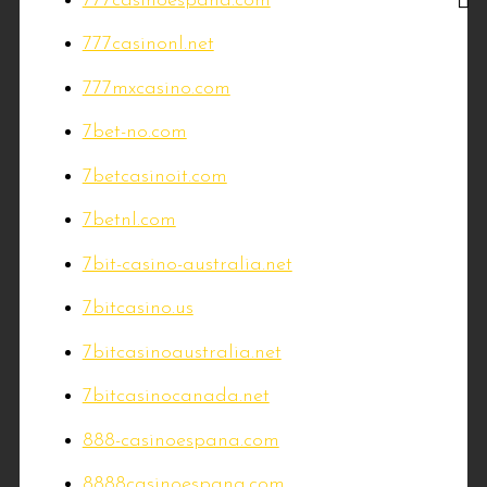
777casinoespana.com
777casinonl.net
777mxcasino.com
7bet-no.com
7betcasinoit.com
7betnl.com
7bit-casino-australia.net
7bitcasino.us
7bitcasinoaustralia.net
7bitcasinocanada.net
888-casinoespana.com
8888casinoespana.com