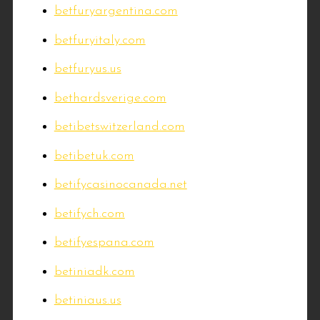
betfuryargentina.com
betfuryitaly.com
betfuryus.us
bethardsverige.com
betibetswitzerland.com
betibetuk.com
betifycasinocanada.net
betifych.com
betifyespana.com
betiniadk.com
betiniaus.us