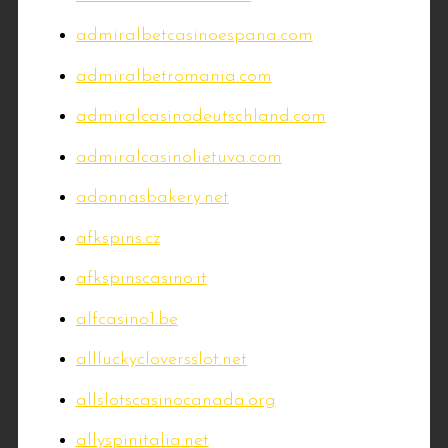
admiralbetcasinoespana.com
admiralbetromania.com
admiralcasinodeutschland.com
admiralcasinolietuva.com
adonnasbakery.net
afkspins.cz
afkspinscasino.it
alfcasino1.be
allluckycloversslot.net
allslotscasinocanada.org
allyspinitalia.net