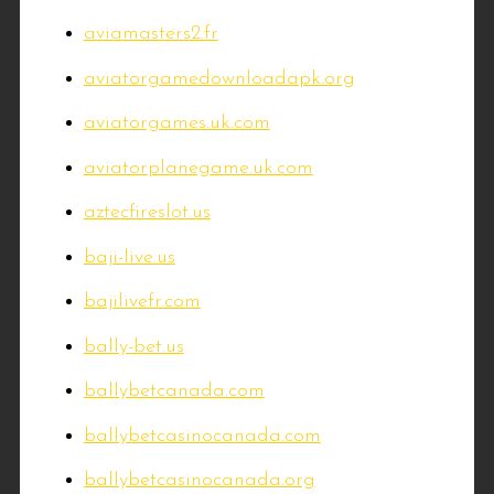
aviamasters2.fr
aviatorgamedownloadapk.org
aviatorgames.uk.com
aviatorplanegame.uk.com
aztecfireslot.us
baji-live.us
bajilivefr.com
bally-bet.us
ballybetcanada.com
ballybetcasinocanada.com
ballybetcasinocanada.org