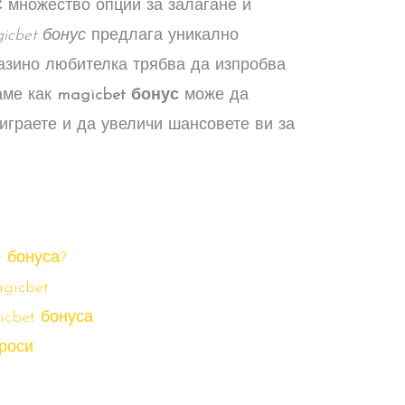
С множество опции за залагане и
icbet бонус
предлага уникално
казино любителка трябва да изпробва.
аме как
magicbet бонус
може да
 играете и да увеличи шансовете ви за
t бонуса?
gicbet
cbet бонуса
роси