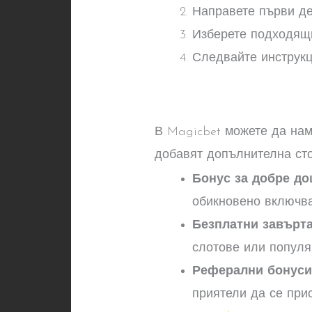
Направете първи де
Изберете подходящи
Следвайте инструкц
Видове бонуси в Magicbe
В Magicbet можете да на
добавят допълнителна сто
Бонус за добре до
обикновено включва
Безплатни завърта
слотове или популя
Реферални бонуси
приятели да се при