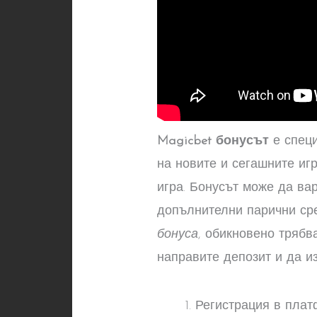
Magicbet бонусът
е специ
на новите и сегашните иг
игра. Бонусът може да ва
допълнителни парични сре
бонуса
, обикновено трябв
направите депозит и да и
Стъпки за активиране на 
Регистрация в плат