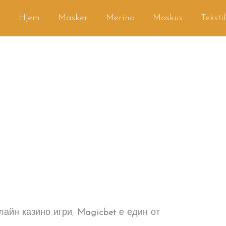
Hjem
Masker
Merino
Moskus
Teksti
а Magicbet бонуса
грата ти
etbg.net
/ By
wpmanager
t бонуса трансформира играта ти
лайн казино игри,
Magicbet
е един от