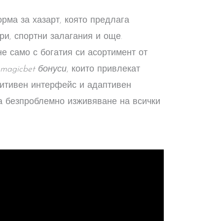
рма за хазарт, която предлага
ри, спортни залагания и още.
е само с богатия си асортимент от
е
magicbet бонуси
, които привлекат
туитивен интерфейс и адаптивен
а безпроблемно изживяване на всички
са?