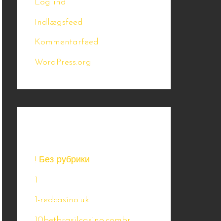
Log ind
Indlægsfeed
Kommentarfeed
WordPress.org
Kategorier
! Без рубрики
1
1-redcasino.uk
10betbrasilcasino.combr