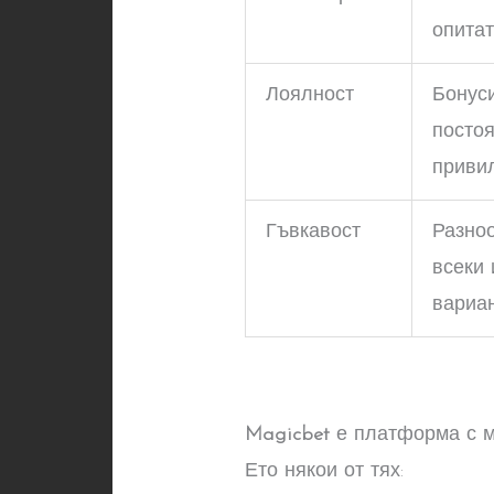
опитат
Лоялност
Бонус
посто
привил
Гъвкавост
Разноо
всеки
вариан
Често задавани въпроси
Magicbet
е платформа с мн
Ето някои от тях: