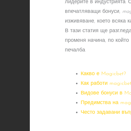
лидерите в индустрията. 
впечатляващи бонуси,
mag
изживяване, което всяка 
В тази статия ще разглед
променя начина, по който
печалба.
Съдържание
Какво е Magicbet?
Как работи magicbe
Видове бонуси в Ma
Предимства на magi
Често задавани въп
Какво е Magicbet?